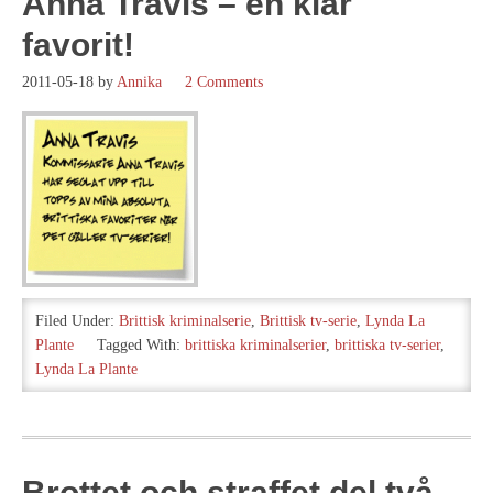
Anna Travis – en klar
favorit!
2011-05-18
by
Annika
2 Comments
Filed Under:
Brittisk kriminalserie
,
Brittisk tv-serie
,
Lynda La
Plante
Tagged With:
brittiska kriminalserier
,
brittiska tv-serier
,
Lynda La Plante
Brottet och straffet del två