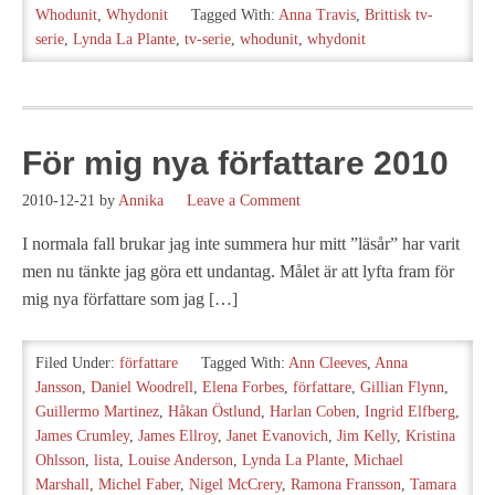
Whodunit
,
Whydonit
Tagged With:
Anna Travis
,
Brittisk tv-
serie
,
Lynda La Plante
,
tv-serie
,
whodunit
,
whydonit
För mig nya författare 2010
2010-12-21
by
Annika
Leave a Comment
I normala fall brukar jag inte summera hur mitt ”läsår” har varit
men nu tänkte jag göra ett undantag. Målet är att lyfta fram för
mig nya författare som jag […]
Filed Under:
författare
Tagged With:
Ann Cleeves
,
Anna
Jansson
,
Daniel Woodrell
,
Elena Forbes
,
författare
,
Gillian Flynn
,
Guillermo Martinez
,
Håkan Östlund
,
Harlan Coben
,
Ingrid Elfberg
,
James Crumley
,
James Ellroy
,
Janet Evanovich
,
Jim Kelly
,
Kristina
Ohlsson
,
lista
,
Louise Anderson
,
Lynda La Plante
,
Michael
Marshall
,
Michel Faber
,
Nigel McCrery
,
Ramona Fransson
,
Tamara