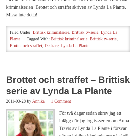
kriminalserien Brottet och straffet skriven av Lynda La Plante.
Missa inte detta!
Filed Under:
Brittisk kriminalserie
,
Brittisk tv-serie
,
Lynda La
Plante
Tagged With:
Brittisk kriminalserie
,
Brittisk tv-serie
,
Brottet och straffet
,
Deckare
,
Lynda La Plante
Brottet och straffet – Brittisk
serie av Lynda La Plante
2011-03-28
by
Annika
1 Comment
För två dagar sedan skrev jag ett
inlägg där jag tog tv-serien om Anna
Travis av Lynda La Plante i försvar
när en kritiker klankade ner på såväl