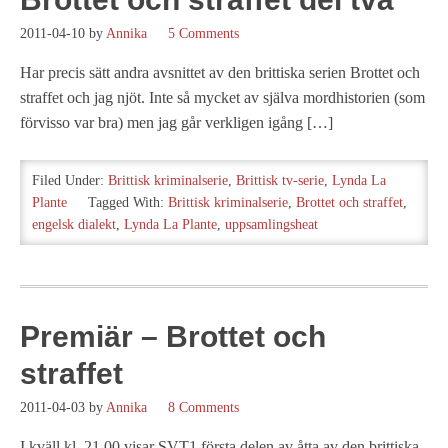
2011-04-10
by
Annika
5 Comments
Har precis sätt andra avsnittet av den brittiska serien Brottet och
straffet och jag njöt. Inte så mycket av själva mordhistorien (som
förvisso var bra) men jag går verkligen igång […]
Filed Under:
Brittisk kriminalserie
,
Brittisk tv-serie
,
Lynda La
Plante
Tagged With:
Brittisk kriminalserie
,
Brottet och straffet
,
engelsk dialekt
,
Lynda La Plante
,
uppsamlingsheat
Premiär – Brottet och
straffet
2011-04-03
by
Annika
8 Comments
I kväll kl. 21.00 visar SVT1 första delen av åtta av den brittiska