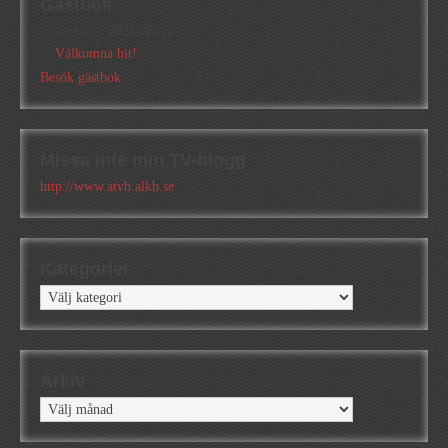
Gästbok
Annika
/
2026-05-10
Välkomna hit!
Besök gästbok
Missa inte min TV-blogg
http://www.atvb.alkb.se
Kategorier
Kategorier
Arkiv
Arkiv