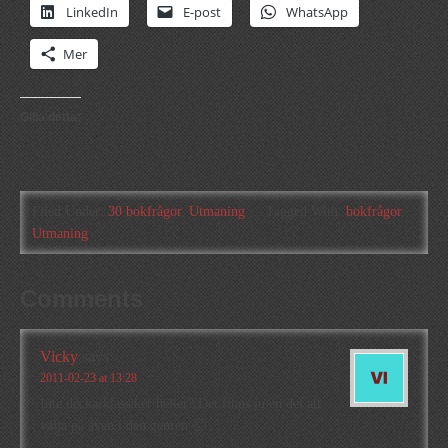
LinkedIn
E-post
WhatsApp
Mer
Gilla detta:
Filed Under:
30 bokfrågor
,
Utmaning
Tagged With:
bokfrågor
,
Utmaning
Comments
Vicky
says
2011-02-23 at 13:28
Inte deckarklassiker heller? Det finns ju en del att
välja på även i den genren 🙂