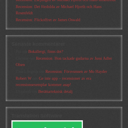
Recension: Det fördolda av Michael Hjorth och Hans
Rosenfeldt
Recension: Flickoffret av James Oswald
Senaste kommentarer
Pia
om
Bokallergi, finns det?
Christer
om
Recension: Hon tackade gudarna av Jussi Adler
Olsen
Tina Lövgren
om
Recension: Försvunnen av Mo Hayder
Robert W
om
Ge inte upp – recensioner av era
recensionsexemplar kommer asap!
Elizabeth
om
Berättarteknisk detalj
Translation Software