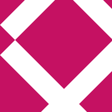
Annikas litteratur-
och kulturblogg
Deckare, kriminalromaner, thrillers
Hem
Boktolva
Författarfemman
Kontakt
Om
Webbshop Amazon
Gästinlägg
Bokbloggsjerka
Bloggmaraton
Deckare
Kriminalroman
Utskriftscentralen
Min tv-blogg