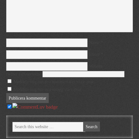
*
Name
*
Email
Website
twitter (@username)
Meddela mig om nya kommentarer via e-post.
Meddela mig om nya inlägg via e-post.