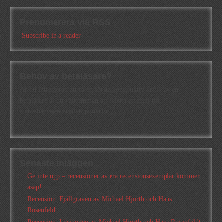
Prenumerera via RSS
Subscribe in a reader
Behov av betaläsare?
Är du intresserad att få en första konstruktiv kritik av en
betaläsare är du välkommen att skicka ett mail till
a.abrahamsson[at]alkb[punkt]se
Senaste inläggen
Ge inte upp – recensioner av era recensionsexemplar kommer
asap!
Recension: Fjällgraven av Michael Hjorth och Hans
Rosenfeldt
Recension: Lärjungen av Michael Hjorth och Hans Rosenfeldt