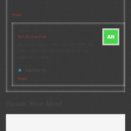
Svara
Annika
says
2011-02-23 at 15:44
Jag har läst några – eller i alla fall försökt läsa
några – deckarklassiker men jag klarar helt
enkelt inte av dem.
Laddar in …
Svara
Speak Your Mind