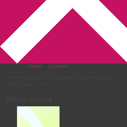
You are here:
Home
/
30 bokfrågor
/
Dag 10: Din favorit bland de
klassiska böckerna
Dag 10: Din favorit bland de
klassiska böckerna
2011-02-21
by
Annika
2 Comments
Lättaste fråga hittills för då jag inte läser klassiker kan jag inte
heller ha någon favorit.
Vidare läsning