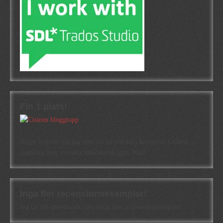
Fin 1 plats!
Högst oväntat tog jag hem första platsen i kategorin Cisions
topplista över svenska litteraturbloggar. Kul!
Inga fler recensionsexemplar!
Jag tar för närvarande inte emot fler recensionsexemplar!