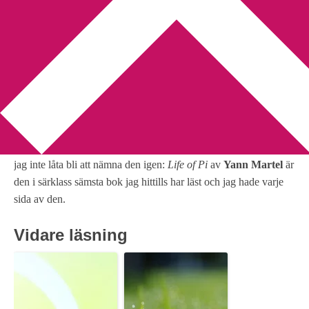
You are here:
Home
/
30 bokfrågor
/
Dag 11: En bok du hatade
Dag 11: En bok du hatade
2011-02-22
by
Annika
3 Comments
Trots att jag har nämnt den här boken vid ett flertal tillfällen kan
jag inte låta bli att nämna den igen:
Life of Pi
av
Yann Martel
är
den i särklass sämsta bok jag hittills har läst och jag hade varje
sida av den.
Vidare läsning