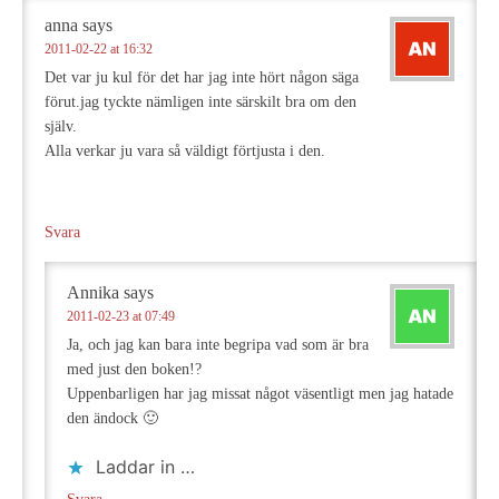
anna
says
2011-02-22 at 16:32
Det var ju kul för det har jag inte hört någon säga
förut.jag tyckte nämligen inte särskilt bra om den
själv.
Alla verkar ju vara så väldigt förtjusta i den.
Svara
Annika
says
2011-02-23 at 07:49
Ja, och jag kan bara inte begripa vad som är bra
med just den boken!?
Uppenbarligen har jag missat något väsentligt men jag hatade
den ändock 🙂
Laddar in …