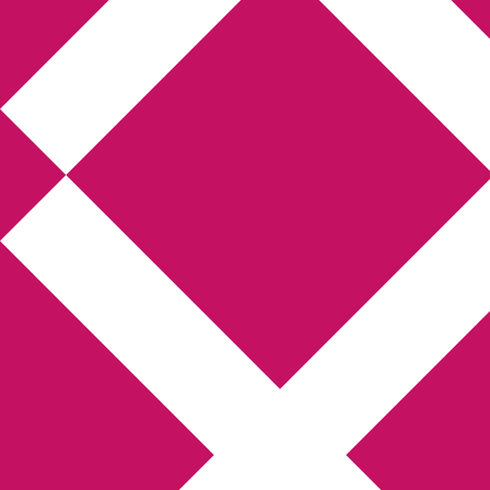
Annikas litteratur-
och kulturblogg
Deckare, kriminalromaner, thrillers
Hem
Boktolva
Författarfemman
Kontakt
Om
Webbshop Amazon
Gästinlägg
Bokbloggsjerka
Bloggmaraton
Deckare
Kriminalroman
Utskriftscentralen
Min tv-blogg