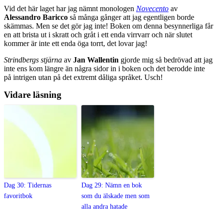
Vid det här laget har jag nämnt monologen
Novecento
av
Alessandro Baricco
så många gånger att jag egentligen borde
skämmas. Men se det gör jag inte! Boken om denna besynnerliga får
en att brista ut i skratt och gråt i ett enda virrvarr och när slutet
kommer är inte ett enda öga torrt, det lovar jag!
Strindbergs stjärna
av
Jan Wallentin
gjorde mig så bedrövad att jag
inte ens kom längre än några sidor in i boken och det berodde inte
på intrigen utan på det extremt dåliga språket. Usch!
Vidare läsning
Dag 30: Tidernas
Dag 29: Nämn en bok
favoritbok
som du älskade men som
alla andra hatade