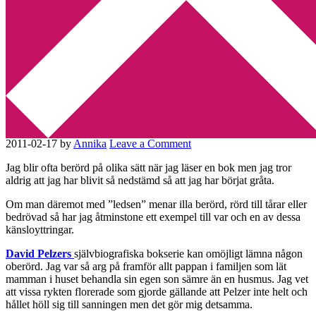
Min tv-blogg
You are here:
Home
/
30 bokfrågor
/
Dag 6: En bok som gör dig
ledsen
Dag 6: En bok som gör dig
ledsen
2011-02-17
by
Annika
Leave a Comment
Jag blir ofta berörd på olika sätt när jag läser en bok men jag tror
aldrig att jag har blivit så nedstämd så att jag har börjat gråta.
Om man däremot med ”ledsen” menar illa berörd, rörd till tårar eller
bedrövad så har jag åtminstone ett exempel till var och en av dessa
känsloyttringar.
David Pelzers
självbiografiska bokserie kan omöjligt lämna någon
oberörd. Jag var så arg på framför allt pappan i familjen som lät
mamman i huset behandla sin egen son sämre än en husmus. Jag vet
att vissa rykten florerade som gjorde gällande att Pelzer inte helt och
hållet höll sig till sanningen men det gör mig detsamma.