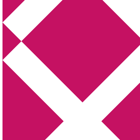
Annikas litteratur- och kulturblogg
Deckare, kriminalromaner, thrillers
Hem
Boktolva
Författarfemman
Kontakt
Om
Webbshop Amazon
Gästinlägg
Bokbloggsjerka
Bloggmaraton
Deckare
Kriminalroman
Utskriftscentralen