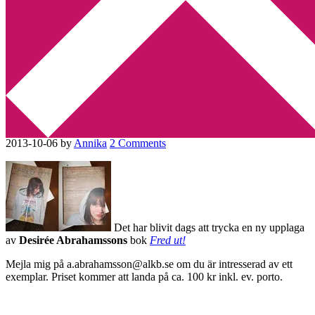
Min tv-blogg
You are here:
Home
/
Desirée Abrahamsson
/
Dags för en ny
tryckning av min dotters bok
Dags för en ny tryckning av
min dotters bok
2013-10-06
by
Annika
2 Comments
Det har blivit dags att trycka en ny upplaga
av
Desirée Abrahamssons
bok
Fred ut!
Mejla mig på a.abrahamsson@alkb.se om du är intresserad av ett
exemplar. Priset kommer att landa på ca. 100 kr inkl. ev. porto.