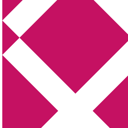
Annikas litteratur- och kulturblogg
Deckare, kriminalromaner, thrillers
Hem
Boktolva
Författarfemman
Kontakt
Om
Webbshop Amazon
Gästinlägg
Bokbloggsjerka
Bloggmaraton
Deckare
Kriminalroman
Utskriftscentralen