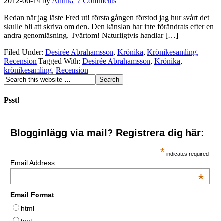
2012-06-14
by
Annika
7 Comments
Redan när jag läste Fred ut! första gången förstod jag hur svårt det
skulle bli att skriva om den. Den känslan har inte förändrats efter en
andra genomläsning. Tvärtom! Naturligtvis handlar […]
Filed Under:
Desirée Abrahamsson
,
Krönika
,
Krönikesamling
,
Recension
Tagged With:
Desirée Abrahamsson
,
Krönika
,
krönikesamling
,
Recension
Psst!
Blogginlägg via mail? Registrera dig här:
*
indicates required
Email Address
*
Email Format
html
text