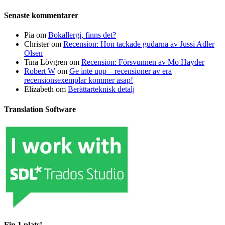
Senaste kommentarer
Pia
om
Bokallergi, finns det?
Christer
om
Recension: Hon tackade gudarna av Jussi Adler
Olsen
Tina Lövgren
om
Recension: Försvunnen av Mo Hayder
Robert W
om
Ge inte upp – recensioner av era
recensionsexemplar kommer asap!
Elizabeth
om
Berättarteknisk detalj
Translation Software
Fin 1 plats!