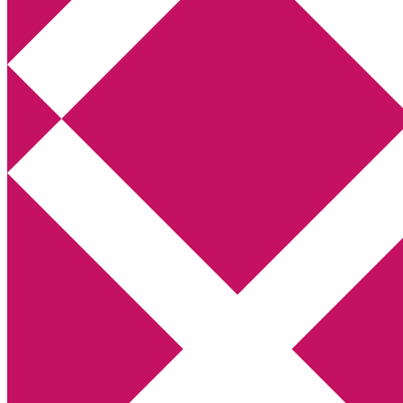
Annikas litteratur- och kulturblogg
Deckare, kriminalromaner, thrillers
Hem
Boktolva
Författarfemman
Kontakt
Om
Webbshop Amazon
Gästinlägg
Bokbloggsjerka
Bloggmaraton
Deckare
Kriminalroman
Utskriftscentralen