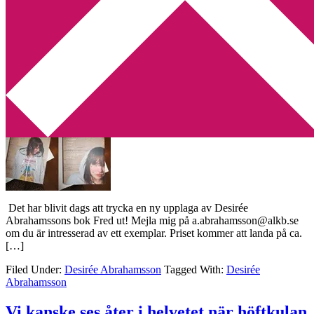
Min tv-blogg
You are here:
Home
/
Archives for Desirée Abrahamsson
Dags för en ny tryckning av min dotters
bok
2013-10-06
by
Annika
2 Comments
Det har blivit dags att trycka en ny upplaga av Desirée
Abrahamssons bok Fred ut! Mejla mig på a.abrahamsson@alkb.se
om du är intresserad av ett exemplar. Priset kommer att landa på ca.
[…]
Filed Under:
Desirée Abrahamsson
Tagged With:
Desirée
Abrahamsson
Vi kanske ses åter i helvetet när höftkulan