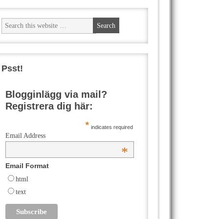
Psst!
Blogginlägg via mail?
Registrera dig här:
*
indicates required
Email Address
*
Email Format
html
text