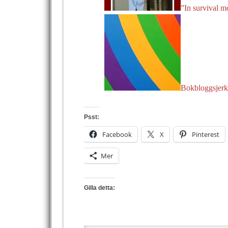
”In survival mo
Bokbloggsjerka
Psst:
Facebook
X
Pinterest
Mer
Gilla detta: