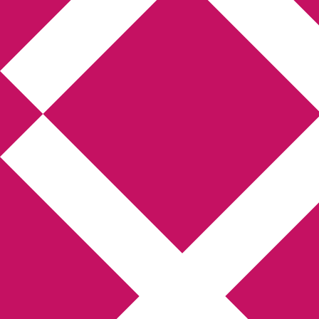
Annikas l
Hem
Boktolva
Författarfemman
Kon
Gästinlägg
Bokbloggsjerka
Bloggmarato