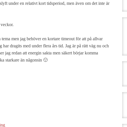
tslyft under en relativt kort tidsperiod, men även om det inte är
 veckor.
yta tema men jag behöver en kortare timeout för att på allvar
har dragits med under flera års tid. Jag är på rätt väg nu och
änner jag redan att energin sakta men säkert börjar komma
aka starkare än någonsin 🙂
ing