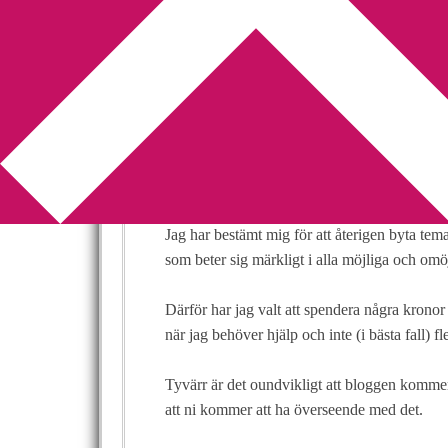
You are here:
Home
/
blogg
/
Dags för temabyte
Dags för temaby
tillkännagivelse
2013-11-13
by
Annika
22 Comments
Jag har bestämt mig för att återigen byta tema
som beter sig märkligt i alla möjliga och o
Därför har jag valt att spendera några kronor
när jag behöver hjälp och inte (i bästa fall) fl
Tyvärr är det oundvikligt att bloggen kommer
att ni kommer att ha överseende med det.