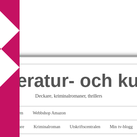
itteratur- och k
Deckare, kriminalromaner, thrillers
takt
Om
Webbshop Amazon
n
Deckare
Kriminalroman
Utskriftscentralen
Min tv-blogg