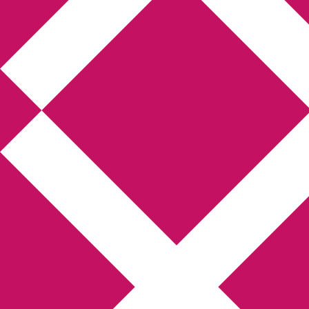
Annikas l
Hem
Boktolva
Författarfemman
Kon
Gästinlägg
Bokbloggsjerka
Bloggmarato