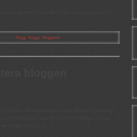
r dränerad på energi för att mäkta med att göra någonting åt
]
ed With:
blogg
,
blogga
,
bloggande
ntera bloggen
er Charlotte som hon egentligen heter, började blogga i juni
es favoritförfattare i unga år var David Eddings, och han
e så mycket att hon […]