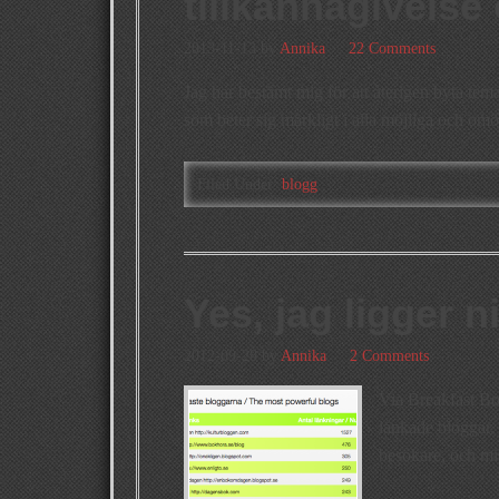
tillkännagivelse
2013-11-13
by
Annika
22 Comments
Jag har bestämt mig för att återigen byta tema
som beter sig märkligt i alla möjliga och om
Filed Under:
blogg
Yes, jag ligger 
2012-09-28
by
Annika
2 Comments
Via Breakfast Bo
länkade bloggar. 
besökare, och min