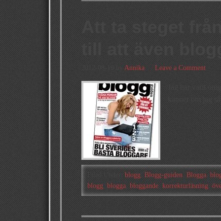
Att ta steget frå
till att även bl
2012-08-19
by
Annika
Leave a Comment
Jag har varit omg
känner om jag så 
Filed Under:
blogg
,
Blogg-guiden
,
Blogga
,
blo
blogg
,
blogga
,
bloggande
,
korrekturläsning
,
öve