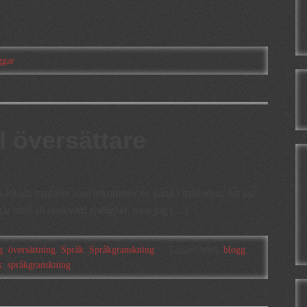
ggar
l översättare
ogs lokala magasin som utkommer en gång i månaden. Att jag
går med all önskvärd tydlighet, men jag […]
g
,
översättning
,
Språk
,
Språkgranskning
Tagged With:
blogg
,
k
,
språkgranskning