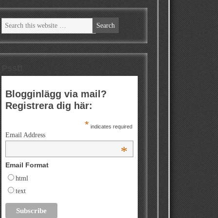
Psst!
Blogginlägg via mail?
Registrera dig här:
*
indicates required
Email Address
*
Email Format
html
text