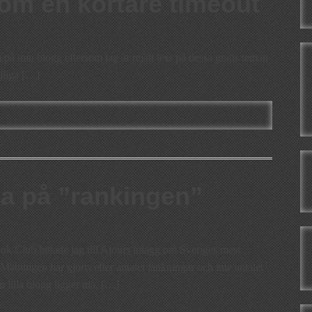
 om en kortare timeout
 på min blogg eftersom jag är rejält less på dessa gratis teman
öjliga […]
nia på ”rankingen”
ok Club hittade jag till Ajours inlägg om Sveriges mest
Mätningen har gjorts efter antalet länkningar och inte antalet
 lilla blogg ligger nia. […]