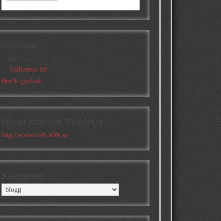
Gästbok
Annika
/
2026-05-10
Välkomna hit!
Besök gästbok
Missa inte min TV-blogg
http://www.atvb.alkb.se
Kategorier
Kategorier