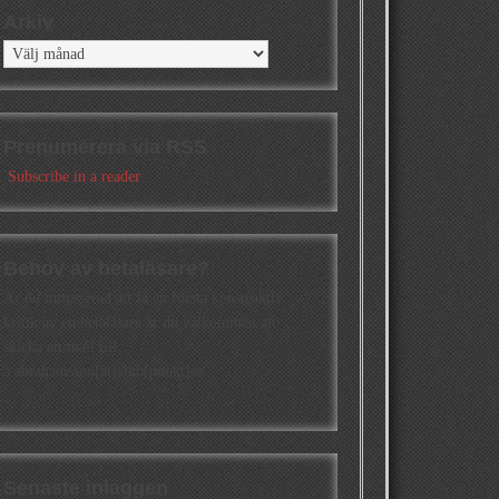
Arkiv
Arkiv
Prenumerera via RSS
Subscribe in a reader
Behov av betaläsare?
Är du intresserad att få en första konstruktiv
kritik av en betaläsare är du välkommen att
skicka ett mail till
a.abrahamsson[at]alkb[punkt]se
Senaste inläggen