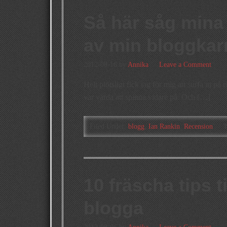
Så här såg mina 
av min bloggkarr
2012-08-16
by
Annika
Leave a Comment
Helt plötsligt fick jag för mig att surfa in p
var värda att spinna vidare på. Och […]
Filed Under:
blogg
,
Ian Rankin
,
Recension
T
10 fräscha tips til
blogga