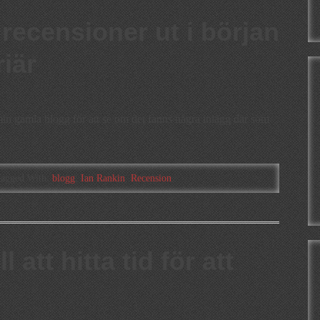
recensioner ut i början
iär
å min gamla blogg för att se om det fanns några inlägg där som
agged With:
blogg
,
Ian Rankin
,
Recension
l att hitta tid för att