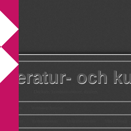
itteratur- och k
Deckare, kriminalromaner, thrillers
takt
Om
Webbshop Amazon
n
Deckare
Kriminalroman
Utskriftscentralen
Min tv-blogg