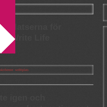
bbplatserna för
he Write Life
skribenter
,
webbplats
te igen och