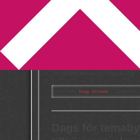
You are here:
Home
/
Archives for blogg
De 100 bästa we
skribenter à la T
2019-08-27
by
Annika
Leave a Comment
The 100 Best Websites for Writers in 2018
Filed Under:
blogg
,
skrivande
Tagged With:
Dags för temaby