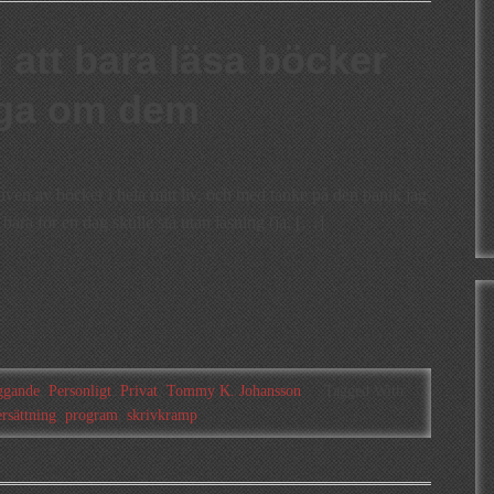
n att bara läsa böcker
ogga om dem
iven av böcker i hela mitt liv, och med tanke på den panik jag
bara för en dag skulle stå utan läsning (ja, […]
ggande
,
Personligt
,
Privat
,
Tommy K. Johansson
Tagged With:
rsättning
,
program
,
skrivkramp