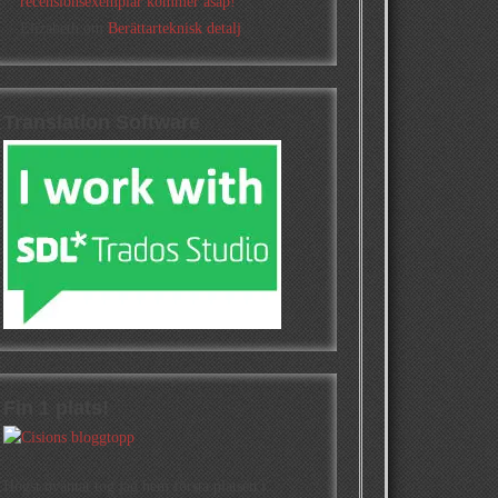
recensionsexemplar kommer asap!
Elizabeth
om
Berättarteknisk detalj
Translation Software
Fin 1 plats!
Högst oväntat tog jag hem första platsen i