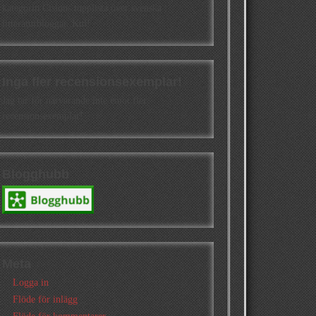
kategorin Cisions topplista över svenska
litteraturbloggar. Kul!
Inga fler recensionsexemplar!
Jag tar för närvarande inte emot fler
recensionsexemplar!
Blogghubb
Meta
Logga in
Flöde för inlägg