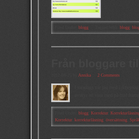
Filed Under:
blogg
Tagged With:
blogg
,
blo
Från bloggare til
2012-08-25
by
Annika
2 Comments
I torsdags var jag med i Arjepl
avskyr att vara med på bild fram
Filed Under:
blogg
,
Korrektur
,
Korrekturläsnin
Korrektur
,
korrekturläsning
,
översättning
,
Språ