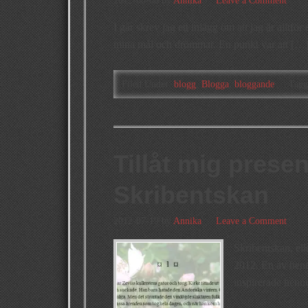
2012-08-06
by
Annika
Leave a Comment
I går skrev jag ett inlägg om att jag är alltfö
mina mål och drömmar. En punkt var att […
Filed Under:
blogg
,
Blogga
,
bloggande
Tagg
Tillåt mig prese
Skribentskan
2012-07-19
by
Annika
Leave a Comment
Skribentskan, ell
2012. En av henn
inspirerade henn