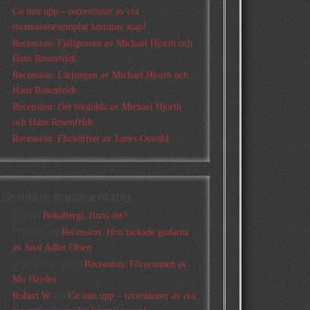
Ge inte upp – recensioner av era
recensionsexemplar kommer asap!
Recension: Fjällgraven av Michael Hjorth och
Hans Rosenfeldt
Recension: Lärjungen av Michael Hjorth och
Hans Rosenfeldt
Recension: Det fördolda av Michael Hjorth
och Hans Rosenfeldt
Recension: Flickoffret av James Oswald
Senaste kommentarer
Pia
om
Bokallergi, finns det?
Christer
om
Recension: Hon tackade gudarna
av Jussi Adler Olsen
Tina Lövgren
om
Recension: Försvunnen av
Mo Hayder
Robert W
om
Ge inte upp – recensioner av era