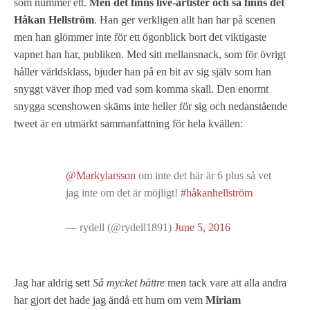
som nummer ett.
Men det finns live-artister och så finns det
Håkan Hellström
. Han ger verkligen allt han har på scenen
men han glömmer inte för ett ögonblick bort det viktigaste
vapnet han har, publiken. Med sitt mellansnack, som för övrigt
håller världsklass, bjuder han på en bit av sig själv som han
snyggt väver ihop med vad som komma skall. Den enormt
snygga scenshowen skäms inte heller för sig och nedanstående
tweet är en utmärkt sammanfattning för hela kvällen:
@Markylarsson
om inte det här är 6 plus så vet
jag inte om det är möjligt!
#håkanhellström
— rydell (@rydell1891)
June 5, 2016
Jag har aldrig sett
Så mycket bättre
men tack vare att alla andra
har gjort det hade jag ändå ett hum om vem
Miriam