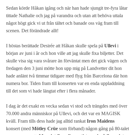
Sedan körde Håkan igång och när han hade sjungit tre-fyra låtar
tittade Nathalie och jag på varandra och utan att behöva uttala
något högt gick vi ut från tältet och banade oss väg fram till
scenen. Det förändrade allt!
I höstas berättade Desirée att Håkan skulle spela på
Ullevi
i
början av juni i år och hon ville att jag skulle fixa biljetter. Det
skulle visa sig vara svårare än förväntat men det gick vägen och
fredagen den 3 juni mötte hon upp mig på Landvetter dit hon
hade anlänt två timmar tidigare med flyg från Barcelona där hon
numera bor. Tiden fram till konserten var en enda uppladdning
till det som vi hade längtat efter i flera månader.
I dag är det exakt en vecka sedan vi stod och trängdes med över
70.000 andra människor på Ullevi, och det var en MAGISK
kväll. Fram tills dess hade jag alltid rankat
Iron Maidens
konsert (med
Mötley Crüe
som förband) någon gång på 80-talet