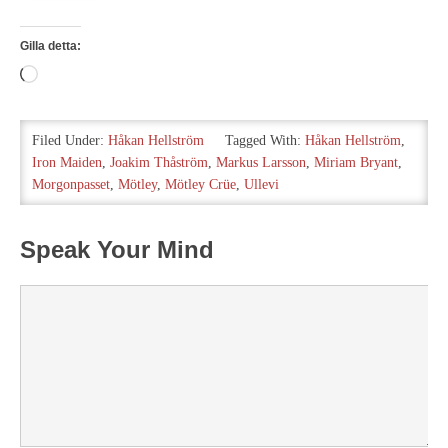
Gilla detta:
Laddar
in
…
Filed Under:
Håkan Hellström
Tagged With:
Håkan Hellström
,
Iron Maiden
,
Joakim Thåström
,
Markus Larsson
,
Miriam Bryant
,
Morgonpasset
,
Mötley
,
Mötley Crüe
,
Ullevi
Speak Your Mind