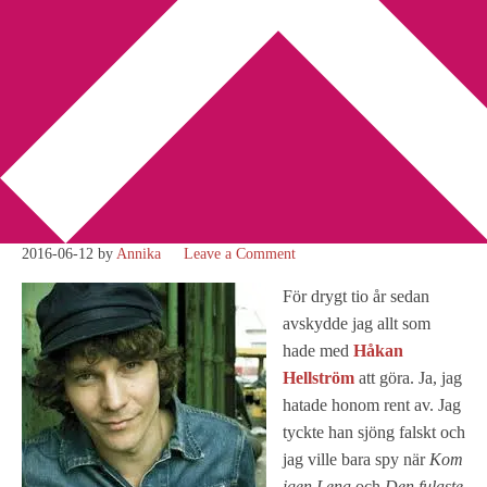
You are here:
Home
/
Håkan Hellström
/
Det finns live-artister
och så finns det Håkan Hellström
Det finns live-artister och så
finns det Håkan Hellström
2016-06-12
by
Annika
Leave a Comment
För drygt tio år sedan
avskydde jag allt som
hade med
Håkan
Hellström
att göra. Ja, jag
hatade honom rent av. Jag
tyckte han sjöng falskt och
jag ville bara spy när
Kom
igen Lena
och
Den fulaste