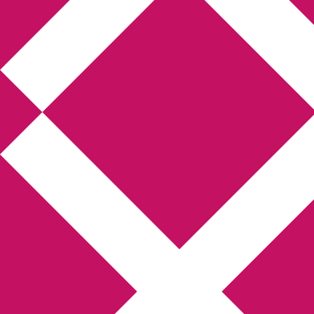
Annikas litteratur-
och kulturblogg
Deckare, kriminalromaner, thrillers
Hem
Boktolva
Författarfemman
Kontakt
Om
Webbshop Amazon
Gästinlägg
Bokbloggsjerka
Bloggmaraton
Deckare
Kriminalroman
Utskriftscentralen
Min tv-blogg