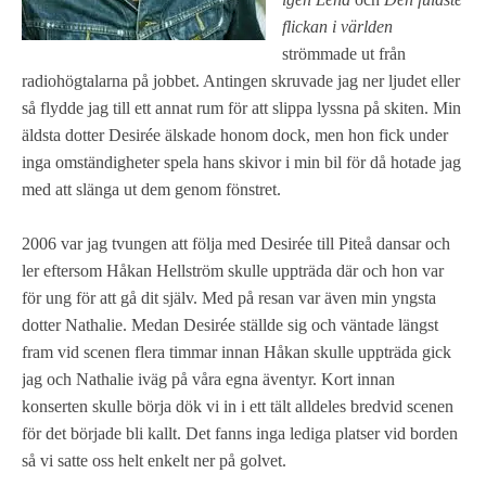
flickan i världen
strömmade ut från
radiohögtalarna på jobbet. Antingen skruvade jag ner ljudet eller
så flydde jag till ett annat rum för att slippa lyssna på skiten. Min
äldsta dotter Desirée älskade honom dock, men hon fick under
inga omständigheter spela hans skivor i min bil för då hotade jag
med att slänga ut dem genom fönstret.
2006 var jag tvungen att följa med Desirée till Piteå dansar och
ler eftersom Håkan Hellström skulle uppträda där och hon var
för ung för att gå dit själv. Med på resan var även min yngsta
dotter Nathalie. Medan Desirée ställde sig och väntade längst
fram vid scenen flera timmar innan Håkan skulle uppträda gick
jag och Nathalie iväg på våra egna äventyr. Kort innan
konserten skulle börja dök vi in i ett tält alldeles bredvid scenen
för det började bli kallt. Det fanns inga lediga platser vid borden
så vi satte oss helt enkelt ner på golvet.