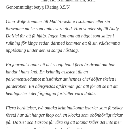
Genomsnittligt betyg [Rating:3.5/5]
Gina Wolfe kommer till Mid-Yorkshire i sökandet efter sin
försvunne make som antas vara död. Hon vänder sig till Andy
Dalziel för att få hjälp. Ingen kan ana att något som sattes i
rullning för länge sedan därmed kommer att få sin våldsamma
upplösning under denna soliga höstdag.
En journalist anar att det scoop han i flera år drömt om har
landat i hans knä. En kvinnlig assistent till en
parlamentsledamot misstänker att hennes chef döljer skelett i
garderoben. En hänsynslös affärsman gör allt för att se till att
hemligheter i det förgångna fortsätter vara dolda.
Flera berättelser, två omaka kriminalkommissarier som försöker
förstå hur allt hänger ihop och en klocka som obönhörligt tickar
på. Dalziel och Pascoe får lära sig att ibland krävs det inte mer