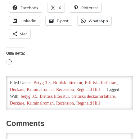
Facebook
X
Pinterest
LinkedIn
E-post
WhatsApp
Mer
Gilla detta:
Laddar
in
…
Filed Under:
Betyg 3.5
,
Brittisk litteratur
,
Brittiska författare
,
Deckare
,
Kriminalroman
,
Recension
,
Reginald Hill
Tagged
With:
betyg 3.5
,
Brittisk litteratur
,
brittiska deckarförfattare
,
Deckare
,
Kriminalroman
,
Recension
,
Reginald Hill
Comments