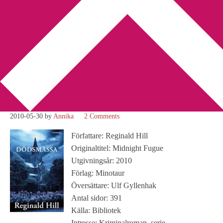
You are here:
Home
/
Betyg 3.5
/
Recension: Dödsmässa av
Reginald Hill
Recension: Dödsmässa av
Reginald Hill
2010-05-30
by
Annika
2 Comments
Författare: Reginald Hill
Originaltitel: Midnight Fugue
Utgivningsår: 2010
Förlag: Minotaur
Översättare: Ulf Gyllenhak
Antal sidor: 391
Källa: Bibliotek
Intresse: Kriminalroman, serie