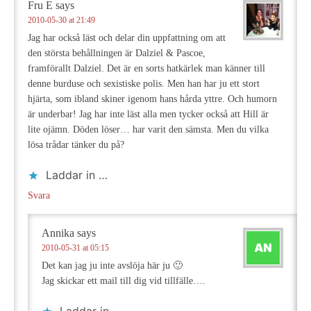
Fru E
says
2010-05-30 at 21:49
Jag har också läst och delar din uppfattning om att
den största behållningen är Dalziel & Pascoe,
framförallt Dalziel. Det är en sorts hatkärlek man känner till
denne burduse och sexistiske polis. Men han har ju ett stort
hjärta, som ibland skiner igenom hans hårda yttre. Och humorn
är underbar! Jag har inte läst alla men tycker också att Hill är
lite ojämn. Döden löser… har varit den sämsta. Men du vilka
lösa trådar tänker du på?
Laddar in …
Svara
Annika
says
2010-05-31 at 05:15
Det kan jag ju inte avslöja här ju 🙂
Jag skickar ett mail till dig vid tillfälle….