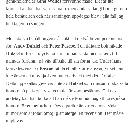
geniknölarna är
Gina Wolfes
försvunne make. Det är lite
komiskt att han har varit så nära, men ändå så långt borta genom
hela berättelsen och när sanningen uppdagas blev i alla fall jag
helt tagen på sängen.
Men största behållningen står faktiskt de två huvudpersonerna
för:
Andy Dalziel
och
Peter Pascoe
. I en tidigare bok råkade
Dalziel
ut för en olycka och nu är han sakta men säkert, till
mångas förfäran, på väg tillbaka till sitt forna jag. Under hans
konvalescens har
Pascoe
fått ta ett allt större ansvar, vilket han
inte är sen att utnyttja även under arbetet med det här fallet.
Detta uppskattas givetvis inte av
Dalziel
som minsann ”ska sätta
honom på plats och visa vem det är som bestämmer”. I nästa
andetag kan han tänka att han måste komma ihåg att förespråka
honom för en befordran. Dessa partier är skrivna med sådan
humor som är totalt omöjlig att återge en recension. Det måste
upplevas.