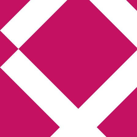
Annikas litteratur-
och kulturblogg
Deckare, kriminalromaner, thrillers
Hem
Boktolva
Författarfemman
Kontakt
Om
Webbshop Amazon
Gästinlägg
Bokbloggsjerka
Bloggmaraton
Deckare
Kriminalroman
Utskriftscentralen
Min tv-blogg