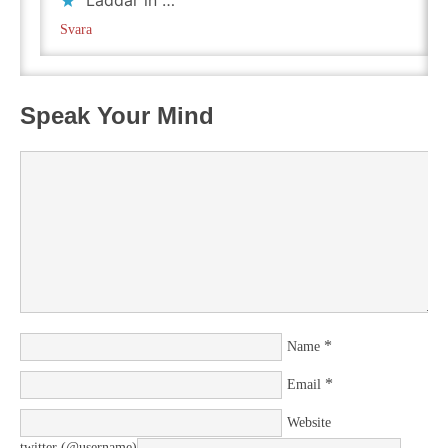
Laddar in …
Svara
Speak Your Mind
*
Name
*
Email
Website
twitter (@username)