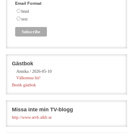
Email Format
html
text
Gästbok
Annika
/
2026-05-10
Välkomna hit!
Besök gästbok
Missa inte min TV-blogg
http://www.atvb.alkb.se