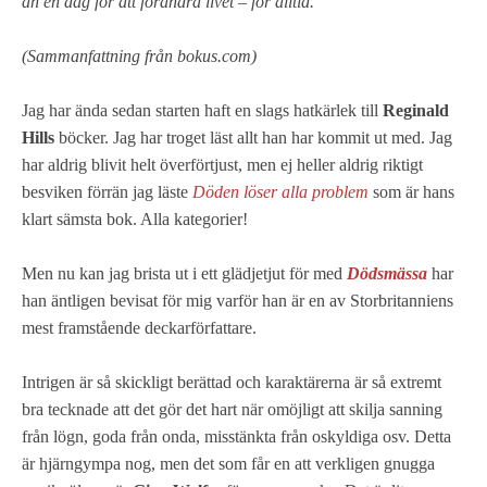
än en dag för att förändra livet – för alltid.
(Sammanfattning från bokus.com)
Jag har ända sedan starten haft en slags hatkärlek till
Reginald
Hills
böcker. Jag har troget läst allt han har kommit ut med. Jag
har aldrig blivit helt överförtjust, men ej heller aldrig riktigt
besviken förrän jag läste
Döden löser alla problem
som är hans
klart sämsta bok. Alla kategorier!
Men nu kan jag brista ut i ett glädjetjut för med
Dödsmässa
har
han äntligen bevisat för mig varför han är en av Storbritanniens
mest framstående deckarförfattare.
Intrigen är så skickligt berättad och karaktärerna är så extremt
bra tecknade att det gör det hart när omöjligt att skilja sanning
från lögn, goda från onda, misstänkta från oskyldiga osv. Detta
är hjärngympa nog, men det som får en att verkligen gnugga