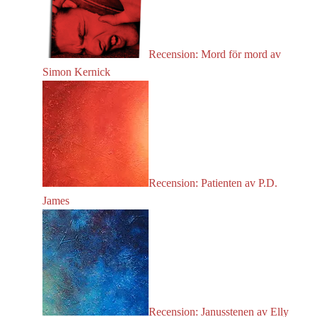
Recension: Mord för mord av
Simon Kernick
Recension: Patienten av P.D.
James
Recension: Janusstenen av Elly