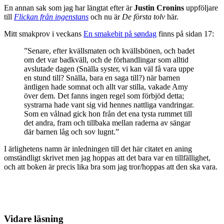
En annan sak som jag har längtat efter är
Justin Cronins
uppföljare
till
Flickan från ingenstans
och nu är
De första tolv
här.
Mitt smakprov i veckans
En smakebit på søndag
finns på sidan 17:
”Senare, efter kvällsmaten och kvällsbönen, och badet
om det var badkväll, och de förhandlingar som alltid
avslutade dagen (Snälla syster, vi kan väl få vara uppe
en stund till? Snälla, bara en saga till?) när barnen
äntligen hade somnat och allt var stilla, vakade Amy
över dem. Det fanns ingen regel som förbjöd detta;
systrarna hade vant sig vid hennes nattliga vandringar.
Som en vålnad gick hon från det ena tysta rummet till
det andra, fram och tillbaka mellan raderna av sängar
där barnen låg och sov lugnt.”
I ärlighetens namn är inledningen till det här citatet en aning
omständligt skrivet men jag hoppas att det bara var en tillfällighet,
och att boken är precis lika bra som jag tror/hoppas att den ska vara.
Vidare läsning