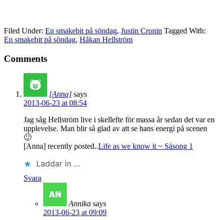
Filed Under:
En smakebit på söndag
,
Justin Cronin
Tagged With:
En smakebit på söndag
,
Håkan Hellström
Comments
[Anna]
says
2013-06-23 at 08:54
Jag såg Hellström live i skellefte för massa år sedan det var en
upplevelse. Man blir så glad av att se hans energi på scenen
🙂
[Anna] recently posted..
Life as we know it ~ Säsong 1
Laddar in …
Svara
Annika
says
2013-06-23 at 09:09