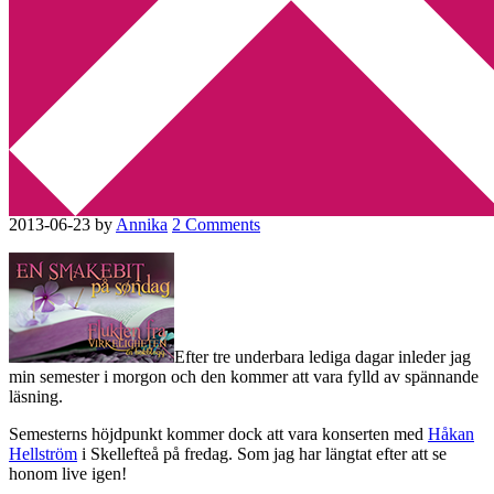
Min tv-blogg
You are here:
Home
/
En smakebit på söndag
/
En smakebit på
söndag – De första tolv av Justin Cronin
En smakebit på söndag – De
första tolv av Justin Cronin
2013-06-23
by
Annika
2 Comments
Efter tre underbara lediga dagar inleder jag
min semester i morgon och den kommer att vara fylld av spännande
läsning.
Semesterns höjdpunkt kommer dock att vara konserten med
Håkan
Hellström
i Skellefteå på fredag. Som jag har längtat efter att se
honom live igen!