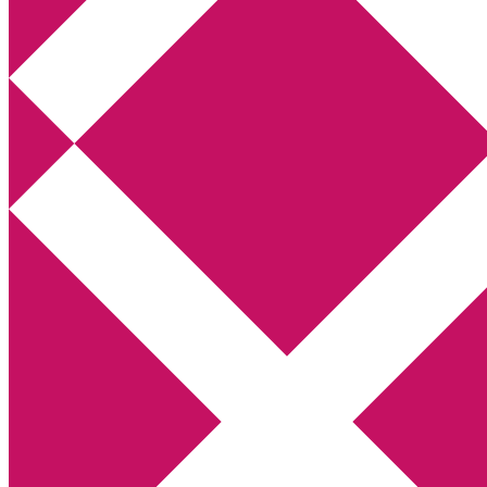
Annikas litteratur- och kulturblogg
Deckare, kriminalromaner, thrillers
Hem
Boktolva
Författarfemman
Kontakt
Om
Webbshop Amazon
Gästinlägg
Bokbloggsjerka
Bloggmaraton
Deckare
Kriminalroman
Utskriftscentralen