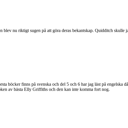
 blev nu riktigt sugen på att göra deras bekantskap. Quidditch skulle ja
örsta böcker finns på svenska och del 5 och 6 har jag läst på engelska d
oken av bästa Elly Griffiths och den kan inte komma fort nog.