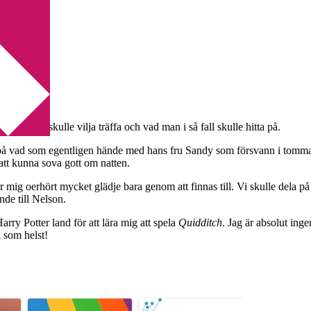
 man helst skulle vilja träffa och vad man i så fall skulle hitta på.
a på vad som egentligen hände med hans fru Sandy som försvann i tomma 
tt kunna sova gott om natten.
mig oerhört mycket glädje bara genom att finnas till. Vi skulle dela på 
nde till Nelson.
arry Potter land för att lära mig att spela
Quidditch
. Jag är absolut ing
l som helst!