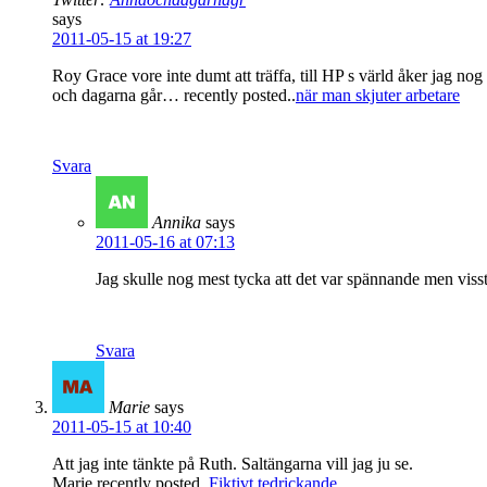
says
2011-05-15 at 19:27
Roy Grace vore inte dumt att träffa, till HP s värld åker jag no
och dagarna går… recently posted..
när man skjuter arbetare
Svara
Annika
says
2011-05-16 at 07:13
Jag skulle nog mest tycka att det var spännande men visst 
Svara
Marie
says
2011-05-15 at 10:40
Att jag inte tänkte på Ruth. Saltängarna vill jag ju se.
Marie recently posted..
Fiktivt tedrickande