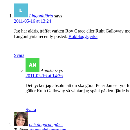
Lingonhjärta
says
2011-05-16 at 13:24
Jag har aldrig träffat varken Roy Grace eller Ruht Galloway men
Lingonhjärta recently posted..
Bokbloggsjerka
Svara
Annika
says
2011-05-16 at 14:36
Det tycker jag absolut att du ska göra. Peter James fyra f
gäller Ruth Galloway så väntar jag spänt på den fjärde b
Svara
och dagarna går...
Twitter:
Annaochdagarnagr