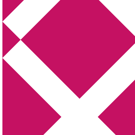
Annikas litteratur- och kulturblogg
Deckare, kriminalromaner, thrillers
Hem
Boktolva
Författarfemman
Kontakt
Om
Webbshop Amazon
Gästinlägg
Bokbloggsjerka
Bloggmaraton
Deckare
Kriminalroman
Utskriftscentralen