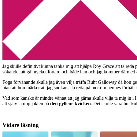
Min tv-blogg
You are here:
Home
/
Bokbloggsjerka
/
Fiktiva möten
Fiktiva möten
2011-05-14
by
Annika
7 Comments
I veckans
Bokbloggsjerka
ställer jag frågan om vilka fiktiva karaktärer
Jag skulle definitivt kunna tänka mig att hjälpa Roy Grace att ta red
sökandet att gå mycket fortare och både han och jag kommer därmed a
Föga förvånande skulle jag även vilja träffa Ruht Galloway då hon ger 
utan att hon märker att jag snokar – ta reda på mer om hennes förhålla
Vad som kanske är mindre väntat att jag gärna skulle vilja ta mig in i H
att själv ta upp jakten på
den gyllene kvicken
. Det skulle vara hur ku
Vidare läsning