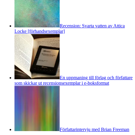
Recension: Svarta vatten av Attica
Locke [förhandsexemplar]
En uppmaning till förlag och författare
som skickar ut recensionsexemplar i e-boksformat
Författarintervju med Brian Freeman