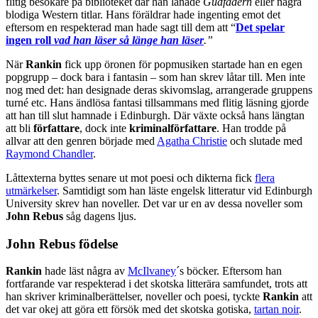
flitig besökare på biblioteket där han lånade
Gudfadern
eller några
blodiga Western titlar. Hans föräldrar hade ingenting emot det
eftersom en respekterad man hade sagt till dem att “
Det spelar
ingen roll
vad han läser så länge han läser
.”
När
Rankin
fick upp öronen för popmusiken startade han en egen
popgrupp – dock bara i fantasin – som han skrev låtar till. Men inte
nog med det: han designade deras skivomslag, arrangerade gruppens
turné etc. Hans ändlösa fantasi tillsammans med flitig läsning gjorde
att han till slut hamnade i Edinburgh. Där växte också hans längtan
att bli
författare
, dock inte
kriminalförfattare
. Han trodde på
allvar att den genren började med
Agatha Christie
och slutade med
Raymond Chandler
.
Låttexterna byttes senare ut mot poesi och dikterna fick
flera
utmärkelser
. Samtidigt som han läste engelsk litteratur vid Edinburgh
University skrev han noveller. Det var ur en av dessa noveller som
John Rebus
såg dagens ljus.
John Rebus födelse
Rankin
hade läst några av
McIlvaney
´s böcker. Eftersom han
fortfarande var respekterad i det skotska litterära samfundet, trots att
han skriver kriminalberättelser, noveller och poesi, tyckte
Rankin
att
det var okej att göra ett försök med det skotska gotiska,
tartan noir
.