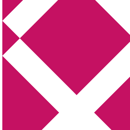
Annikas litteratur- och kulturblogg
Deckare, kriminalromaner, thrillers
Hem
Boktolva
Författarfemman
Kontakt
Om
Webbshop Amazon
Gästinlägg
Bokbloggsjerka
Bloggmaraton
Deckare
Kriminalroman
Utskriftscentralen