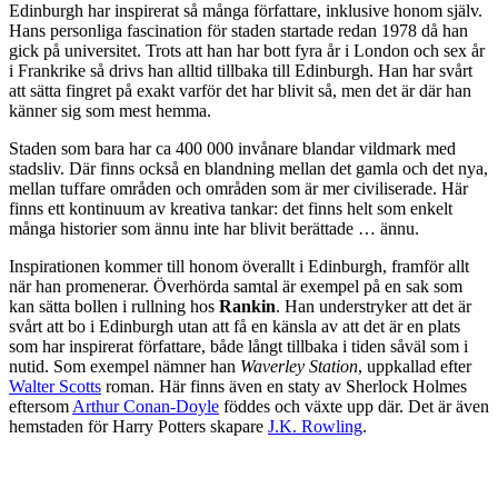
Edinburgh har inspirerat så många författare, inklusive honom själv.
Hans personliga fascination för staden startade redan 1978 då han
gick på universitet. Trots att han har bott fyra år i London och sex år
i Frankrike så drivs han alltid tillbaka till Edinburgh. Han har svårt
att sätta fingret på exakt varför det har blivit så, men det är där han
känner sig som mest hemma.
Staden som bara har ca 400 000 invånare blandar vildmark med
stadsliv. Där finns också en blandning mellan det gamla och det nya,
mellan tuffare områden och områden som är mer civiliserade. Här
finns ett kontinuum av kreativa tankar: det finns helt som enkelt
många historier som ännu inte har blivit berättade … ännu.
Inspirationen kommer till honom överallt i Edinburgh, framför allt
när han promenerar. Överhörda samtal är exempel på en sak som
kan sätta bollen i rullning hos
Rankin
. Han understryker att det är
svårt att bo i Edinburgh utan att få en känsla av att det är en plats
som har inspirerat författare, både långt tillbaka i tiden såväl som i
nutid. Som exempel nämner han
Waverley Station
, uppkallad efter
Walter Scotts
roman. Här finns även en staty av Sherlock Holmes
eftersom
Arthur Conan-Doyle
föddes och växte upp där. Det är även
hemstaden för Harry Potters skapare
J.K. Rowling
.