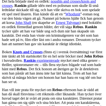
Det hela började med en ordlek:
noughts and crosses/knots and
crosses
.
Rankin
gillade idén med en polisman som skulle få små
ledtrådar skickade till sig, och han ville skriva en bok som spelade
ett spel med läsaren. Han kände då att en “
Whodunit
”-roman nog
var den bästa vägen att gå. Namnet på bokens hjälte fick han genom
att korsa
John Shaft
(en skapelse av
Ernest Tidyman
) med bokidén:
en ordlek förmedlad genom bilder, det vill säga
Rebus
.
Rankin
tycker själv att han var både ung och dum när han skapade sin
karaktär. Det enda han visste om kriminalgenren var det som han
hade sett på tv, film eller läst om i andra romaner. Dessutom tycker
han att namnet han gav sin karaktär är riktigt idiotiskt.
Boken
Knots and Crosses
(
finns ej i svensk översättning) var först
inte tänkt att bli startskottet för en hel serie böcker med
John Rebus
i huvudrollen.
Rankin
exprimenterade
mycket med olika genrer –
thriller, spionromaner etc – tills flera stycken frågade vad som hade
hänt med
Rebus
. Det fick honom att återigen ge liv åt detektiven
som han påstår att han ännu inte har lärt känna. Trots att han har
skrivit så många böcker om honom har han bara en vag idé om hur
han ser ut.
Han vill inte prata för mycket om
Rebus
eftersom han är rädd att
han då skall försvinna i ett rökmoln eller liknande. Han tycker över
huvud taget det är svårt att prata om sina karaktärer. Däremot pratar
han gärna om sig själv och sina böcker. Att prata om karaktärerna,