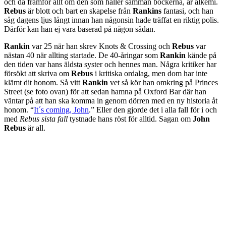
och då framför allt om den som håller samman böckerna, är alkemi.
Rebus
är blott och bart en skapelse från
Rankins
fantasi, och han
såg dagens ljus långt innan han någonsin hade träffat en riktig polis.
Därför kan han ej vara baserad på någon sådan.
Rankin
var 25 när han skrev Knots & Crossing och
Rebus
var
nästan 40 när allting startade. De 40-åringar som
Rankin
kände på
den tiden var hans äldsta syster och hennes man. Några kritiker har
försökt att skriva om
Rebus
i kritiska ordalag, men dom har inte
klämt dit honom. Så vitt
Rankin
vet så kör han omkring på Princes
Street (se foto ovan) för att sedan hamna på Oxford Bar där han
väntar på att han ska komma in genom dörren med en ny historia åt
honom. “
It´s coming, John
.” Eller den gjorde det i alla fall för i och
med
Rebus sista fall
tystnade hans röst för alltid. Sagan om
John
Rebus
är all.