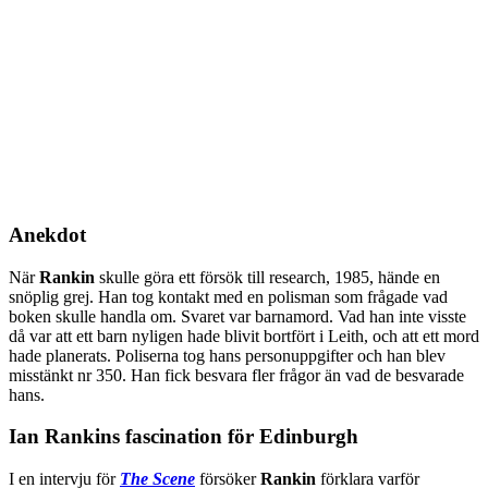
Anekdot
När
Rankin
skulle göra ett försök till research, 1985, hände en
snöplig grej. Han tog kontakt med en polisman som frågade vad
boken skulle handla om. Svaret var barnamord. Vad han inte visste
då var att ett barn nyligen hade blivit bortfört i Leith, och att ett mord
hade planerats. Poliserna tog hans personuppgifter och han blev
misstänkt nr 350. Han fick besvara fler frågor än vad de besvarade
hans.
Ian Rankins fascination för Edinburgh
I en intervju för
The Scene
försöker
Rankin
förklara varför