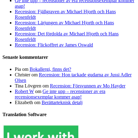
Ge inte upp – recensioner av era recensionsexemplar kommer
asap!
Recension: Fjällgraven av Michael Hjorth och Hans
Rosenfeldt
Recension: Lärjungen av Michael Hjorth och Hans
Rosenfeldt
Recension: Det fördolda av Michael Hjorth och Hans
Rosenfeldt
Recension: Flickoffret av James Oswald
Senaste kommentarer
Pia
om
Bokallergi, finns det?
Christer
om
Recension: Hon tackade gudarna av Jussi Adler
Olsen
Tina Lövgren
om
Recension: Försvunnen av Mo Hayder
Robert W
om
Ge inte upp – recensioner av era
recensionsexemplar kommer asap!
Elizabeth
om
Berättarteknisk detalj
Translation Software