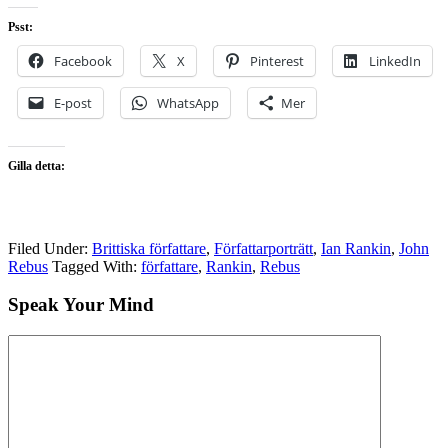
Psst:
Facebook
X
Pinterest
LinkedIn
E-post
WhatsApp
Mer
Gilla detta:
Filed Under:
Brittiska författare
,
Författarporträtt
,
Ian Rankin
,
John
Rebus
Tagged With:
författare
,
Rankin
,
Rebus
Speak Your Mind