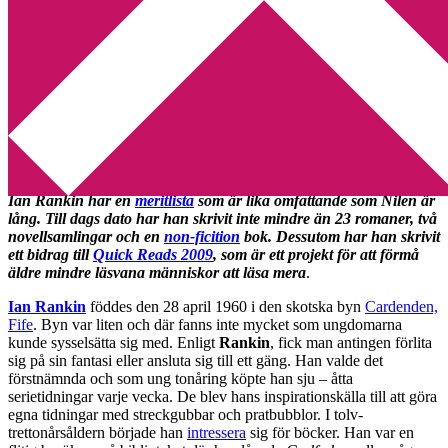
Min tv-blogg
You are here:
Home
/
Brittiska författare
/
Författarporträtt: Ian
Rankin
Författarporträtt: Ian Rankin
2009-07-04
by
Annika
Leave a Comment
Ian Rankin har en
meritlista
som är lika omfattande som Nilen är
lång. Till dags dato har han skrivit inte mindre än 23 romaner, två
novellsamlingar och en
non-ficition
bok. Dessutom har han skrivit
ett bidrag till
Quick Reads 2009
, som är ett projekt för att förmå
äldre mindre läsvana människor att läsa mera
.
Ian Rankin
föddes den 28 april 1960 i den skotska byn
Cardenden,
Fife
. Byn var liten och där fanns inte mycket som ungdomarna
kunde sysselsätta sig med. Enligt
Rankin
, fick man antingen förlita
sig på sin fantasi eller ansluta sig till ett gäng. Han valde det
förstnämnda och som ung tonåring köpte han sju – åtta
serietidningar varje vecka. De blev hans inspirationskälla till att göra
egna tidningar med streckgubbar och pratbubblor. I tolv-
trettonårsåldern började han
intressera
sig för böcker. Han var en