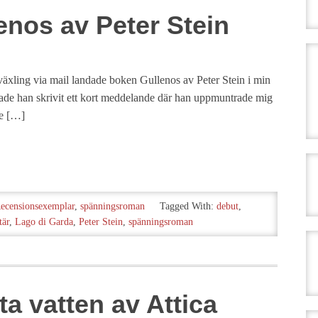
enos av Peter Stein
växling via mail landade boken Gullenos av Peter Stein i min
hade han skrivit ett kort meddelande där han uppmuntrade mig
de […]
ecensionsexemplar
,
spänningsroman
Tagged With:
debut
,
tär
,
Lago di Garda
,
Peter Stein
,
spänningsroman
a vatten av Attica