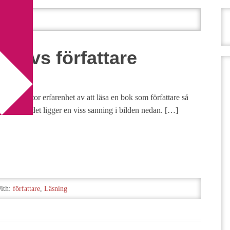
re vs författare
ar särskilt stor erfarenhet av att läsa en bok som författare så
a mig att det ligger en viss sanning i bilden nedan. […]
ith:
författare
,
Läsning