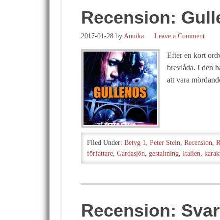
Recension: Gull
2017-01-28
by
Annika
Leave a Comment
Efter en kort ord
brevlåda. I den 
att vara mördan
Filed Under:
Betyg 1
,
Peter Stein
,
Recension
,
R
författare
,
Gardasjön
,
gestaltning
,
Italien
,
karak
Recension: Svart