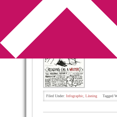
You are here:
Home
/
Archives for författare
Läsa som en läsa
2018-10-04
by
Annika
1 Comment
Inte för att jag h
kan jag ändå tänk
Filed Under:
Infographic
,
Läsning
Tagged W