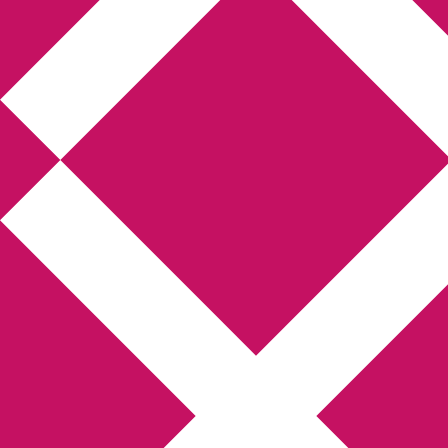
Annikas l
Hem
Boktolva
Författarfemman
Kon
Gästinlägg
Bokbloggsjerka
Bloggmarato