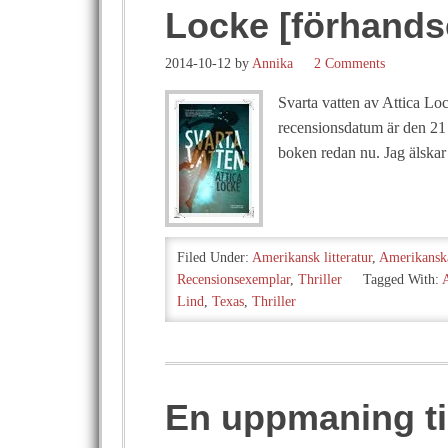
Locke [förhands
2014-10-12
by
Annika
2 Comments
Svarta vatten av Attica Loc
recensionsdatum är den 21 o
boken redan nu. Jag älskar
Filed Under:
Amerikansk litteratur
,
Amerikanska
Recensionsexemplar
,
Thriller
Tagged With:
Lind
,
Texas
,
Thriller
En uppmaning til