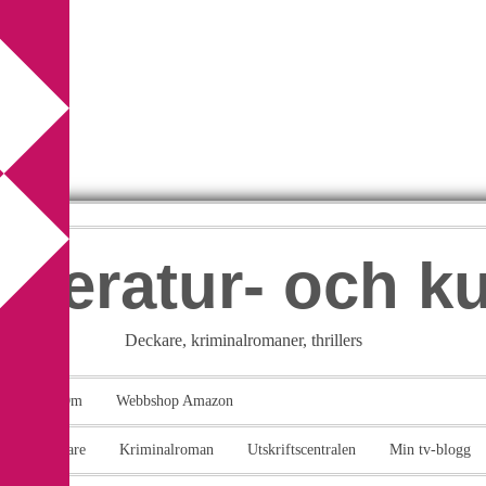
itteratur- och k
Deckare, kriminalromaner, thrillers
takt
Om
Webbshop Amazon
n
Deckare
Kriminalroman
Utskriftscentralen
Min tv-blogg