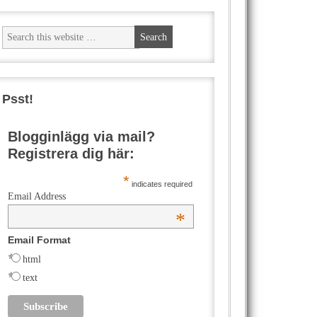
Psst!
Blogginlägg via mail?
Registrera dig här:
*
indicates required
Email Address
*
Email Format
html
text