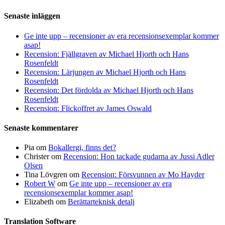
Senaste inläggen
Ge inte upp – recensioner av era recensionsexemplar kommer
asap!
Recension: Fjällgraven av Michael Hjorth och Hans
Rosenfeldt
Recension: Lärjungen av Michael Hjorth och Hans
Rosenfeldt
Recension: Det fördolda av Michael Hjorth och Hans
Rosenfeldt
Recension: Flickoffret av James Oswald
Senaste kommentarer
Pia
om
Bokallergi, finns det?
Christer
om
Recension: Hon tackade gudarna av Jussi Adler
Olsen
Tina Lövgren
om
Recension: Försvunnen av Mo Hayder
Robert W
om
Ge inte upp – recensioner av era
recensionsexemplar kommer asap!
Elizabeth
om
Berättarteknisk detalj
Translation Software