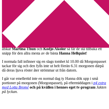
Min tv-blogg
You are here:
Home
/
Hanna Hellquist
/
Hanna Hellquist x 3!
Hanna Hellquist x 3!
2011-02-02
by
Annika
Leave a Comment
Mitt favoritprogram i radio är
Morgonpasset i p3
. Även om jag
älskar
Martina Thun
och
Kodjo Akolor
så får de stå tillbaka ett
snäpp för den allra mesta av de bästa
Hanna Hellquist
!
I normala fall infinner sig en slags tomhet kl 10.00 då Morgonpasset
tackar för sig och den fylls inte ut helt förrän 6.31 morgonen därpå
då deras ljuva röster åter strömmar ut från datorn.
I går var emellertid inte en normal dag ty Hanna dök upp i små
portioner på morgonen (Morgonpasset), på eftermiddagen i
p4 extra
med Lotta Bromé
och på kvällen i hennes eget tv-program
Jakten
på lyckan.