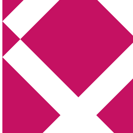
Annikas litteratur- och kulturblogg
Deckare, kriminalromaner, thrillers
Hem
Boktolva
Författarfemman
Kontakt
Om
Webbshop Amazon
Gästinlägg
Bokbloggsjerka
Bloggmaraton
Deckare
Kriminalroman
Utskriftscentralen