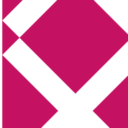
Annikas litteratur- och kulturblogg
Deckare, kriminalromaner, thrillers
Hem
Boktolva
Författarfemman
Kontakt
Om
Webbshop Amazon
Gästinlägg
Bokbloggsjerka
Bloggmaraton
Deckare
Kriminalroman
Utskriftscentralen