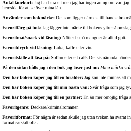
Antal lånekort:
Jag har bara ett men jag har ingen aning om vart jag h
hemsida för att se över mina lån.
Använder som bokmärke:
Det som ligger närmast till hands: bokmärk
Favoritfärg på bok:
Jag lägger inte märke till bokens yttre så omslage
Favoritmat/snack vid läsning:
Nötter i små mängder är alltid gott.
Favoritdryck vid läsning:
Loka, kaffe eller vin.
Favoritställe att läsa på:
Soffan eller ett café. Det sistnämnda händer
På den sidan hålls jag i den bok jag läser just nu:
Mina mörka vr
Den här boken köper jag till en förälder:
Jag kan inte minnas att mi
Den här boken köper jag till min bästa vän:
Svår fråga som jag tyv
Den här boken köper jag till en partner:
En än mer omöjlig fråga att
Favoritgenre:
Deckare/kriminalromaner.
Favoritformat:
För några år sedan skulle jag utan tvekan ha svarat i
format särskilt ofta.