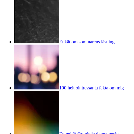
Enkät om sommarens läsning
100 helt ointressanta fakta om mig
En enkät får inleda denna vecka