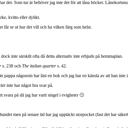
ar det. Som tur är behöver jag inte det för att låna böcker. Lånekortsnum
e, kvitto eller dylikt.
t får se ut hur det vill och ha vilken färg som helst.
 dock inte särskilt ofta då detta alternativ inte erbjuds på hemmaplan.
år
s. 238 och
The italian quarter
s. 42.
n pappa någonsin har läst en bok och jag har en känsla av att han inte är 
ärr inte har något bra svar på.
 svara på då jag har varit singel i evigheter 🙂
nbundet men på senare tid har jag upptäckt storpocket (fast det har säke