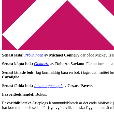
Min tv-blogg
You are here:
Home
/
Enkät
/
Hej Bokkonsument: Alkb
Hej Bokkonsument: Alkb
2012-02-08
by
Annika
2 Comments
En enkät som jag hittade hos
Enligt O
får inleda denna onsdag.
Senast lästa:
Prövningen
av
Michael Connelly
där både Mickey Hal
Senast köpta bok:
Gomorra
av
Roberto Saviano
. För att inte tapp
Senast lånade bok:
Jag lånar aldrig bara en bok i taget utan snittet br
Carofiglio
.
Senast fådda bok:
Innan tuppen gal
av
Cesare Pavese
.
Favoritbokhandel:
Bokus.
Favoritbibliotek:
Arjeplogs Kommunbibliotek är det enda bibliotek ja
har kommit in och sedan får jag avgöra vilka de ska lägga undan åt m