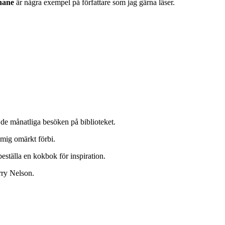
hane
är några exempel på författare som jag gärna läser.
l de månatliga besöken på biblioteket.
 mig omärkt förbi.
ställa en kokbok för inspiration.
rry Nelson.