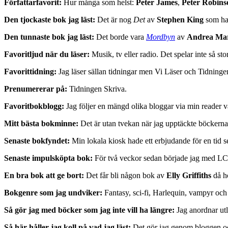
Författarfavorit:
Hur många som helst:
Peter James
,
Peter Robins
Den tjockaste bok jag läst:
Det är nog
Det
av
Stephen King
som ha
Den tunnaste bok jag läst:
Det borde vara
Mordbyn
av
Andrea Mar
Favoritljud när du läser:
Musik, tv eller radio. Det spelar inte så sto
Favorittidning:
Jag läser sällan tidningar men Vi Läser och Tidningen 
Prenumererar på:
Tidningen Skriva.
Favoritbokblogg:
Jag följer en mängd olika bloggar via min reader va
Mitt bästa bokminne:
Det är utan tvekan när jag upptäckte böckernas 
Senaste bokfyndet:
Min lokala kiosk hade ett erbjudande för en tid se
Senaste impulsköpta bok:
För två veckor sedan började jag med LCH
En bra bok att ge bort:
Det får bli någon bok av
Elly Griffiths
då h
Bokgenre som jag undviker:
Fantasy, sci-fi, Harlequin, vampyr och 
Så gör jag med böcker som jag inte vill ha längre:
Jag anordnar ut
Så här håller jag koll på vad jag läst:
Det gör jag genom bloggen oc