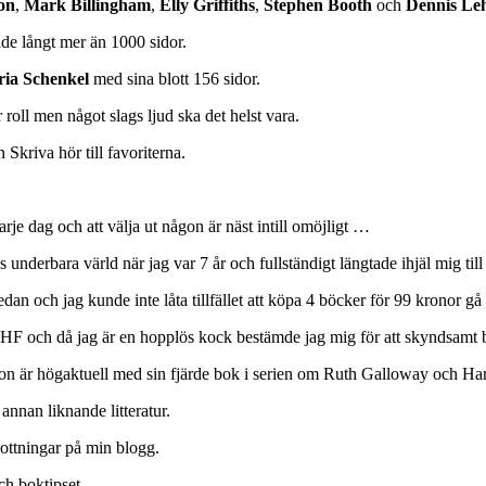
on
,
Mark Billingham
,
Elly Griffiths
,
Stephen Booth
och
Dennis Le
de långt mer än 1000 sidor.
ia Schenkel
med sina blott 156 sidor.
r roll men något slags ljud ska det helst vara.
Skriva hör till favoriterna.
rje dag och att välja ut någon är näst intill omöjligt …
underbara värld när jag var 7 år och fullständigt längtade ihjäl mig til
dan och jag kunde inte låta tillfället att köpa 4 böcker för 99 kronor gå
F och då jag är en hopplös kock bestämde jag mig för att skyndsamt be
on är högaktuell med sin fjärde bok i serien om Ruth Galloway och Ha
annan liknande litteratur.
lottningar på min blogg.
h boktipset.