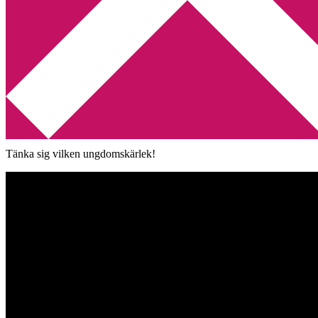
Min tv-blogg
You are here:
Home
/
Eros Ramazzotti
/
Hur min kärlek till Eros Rama
Hur min kärlek till Eros Ramazz
2019-01-11
by
Annika
8 Comments
Allt började med musikvideon nedan och 29 år senare är jag lika ”kär
Tänka sig vilken ungdomskärlek!