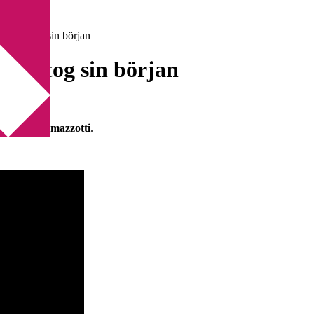
zzotti tog sin början
otti tog sin början
” i
Eros Ramazzotti
.