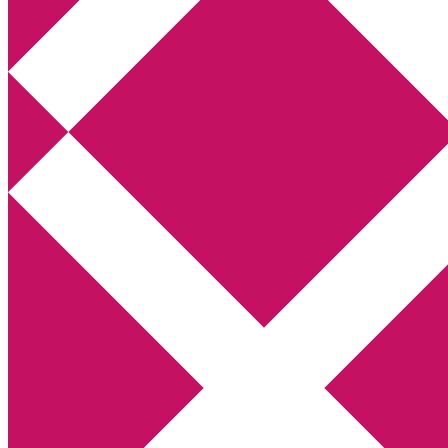
Annikas litteratur- och kulturblogg
Deckare, kriminalromaner, thrillers
Hem
Boktolva
Författarfemman
Kontakt
Om
Webbshop Amazon
Gästinlägg
Bokbloggsjerka
Bloggmaraton
Deckare
Kriminalroman
Utskriftscentralen