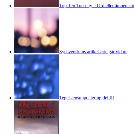
Top Ten Tuesday – Ord eller ämnen som 
Sydsvenskans artikelserie går vidare
Tegelstensuppdatering del III