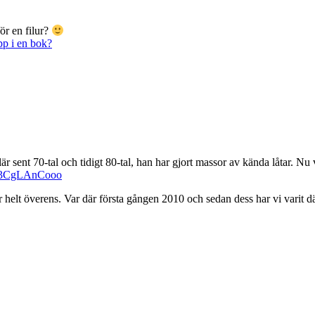
ör en filur?
pp i en bok?
r sent 70-tal och tidigt 80-tal, han har gjort massor av kända låtar. N
=v3CgLAnCooo
 helt överens. Var där första gången 2010 och sedan dess har vi varit där 