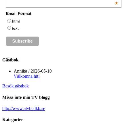
*
Email Format
html
text
Gästbok
Annika
/
2026-05-10
Välkomna hit!
Besök gästbok
Missa inte min TV-blogg
http://www.atvb.alkb.se
Kategorier