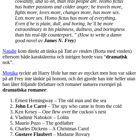
cowardly, and so on, than real people are. Homo fictus
has hotter passions and colder anger; he travels more,
fights more, loves more, changes more, has more sex.
Lots more sex. Homo fictus has more of everything.
Even if he is plain, dull, and boring, he´ll be more
extraordinary in his plainness, dullness, and boringness
than his real-life counterpart..” (How to write a damn
good novel av
James N. Frey
)
Natalie
kom direkt att tänka på
Tatt av vinden
(Borta med vinden)
eftersom både karaktärerna och intrigen borde vara “
dramatisk
nok”.
Monika
tyckte att Harry Hole har mer av mycket men hon var säker
på att Frey inte tänkte på honom, och det gjorde han inte heller utan
han låter följande författare och romaner statuera exempel på
dramatiska romaner
:
Ernest Hemingway – The old man and the sea
John Le Carré
– The spy who came in from the cold
Ken Kesey – One flew over the cuckoo´s nest
Vladimir Nabokov – Lolita
Maurio Puzo – The godfather
Charles Dickens – A Christmas Carol
Gustave Flaubert
– Madame Bovary