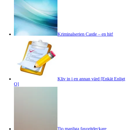
Kriminalserien Castle – en hit!
Kliv in i en annan värd [Enkät Enligt
O]
Tio manliga favoritdeckare