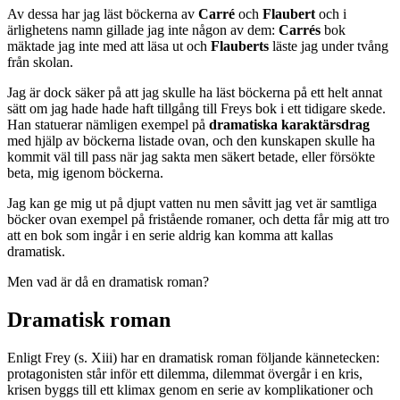
Av dessa har jag läst böckerna av
Carré
och
Flaubert
och i
ärlighetens namn gillade jag inte någon av dem:
Carrés
bok
mäktade jag inte med att läsa ut och
Flauberts
läste jag under tvång
från skolan.
Jag är dock säker på att jag skulle ha läst böckerna på ett helt annat
sätt om jag hade hade haft tillgång till Freys bok i ett tidigare skede.
Han statuerar nämligen exempel på
dramatiska karaktärsdrag
med hjälp av böckerna listade ovan, och den kunskapen skulle ha
kommit väl till pass när jag sakta men säkert betade, eller försökte
beta, mig igenom böckerna.
Jag kan ge mig ut på djupt vatten nu men såvitt jag vet är samtliga
böcker ovan exempel på fristående romaner, och detta får mig att tro
att en bok som ingår i en serie aldrig kan komma att kallas
dramatisk.
Men vad är då en dramatisk roman?
Dramatisk roman
Enligt Frey (s. Xiii) har en dramatisk roman följande kännetecken:
protagonisten står inför ett dilemma, dilemmat övergår i en kris,
krisen byggs till ett klimax genom en serie av komplikationer och