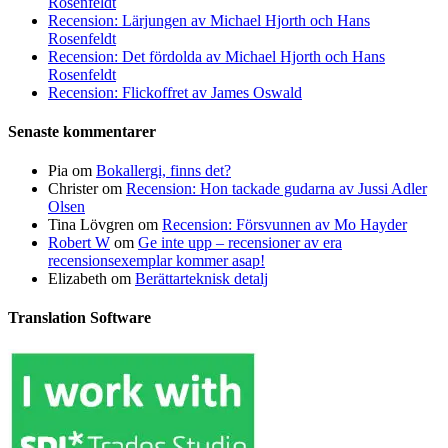
Rosenfeldt
Recension: Lärjungen av Michael Hjorth och Hans
Rosenfeldt
Recension: Det fördolda av Michael Hjorth och Hans
Rosenfeldt
Recension: Flickoffret av James Oswald
Senaste kommentarer
Pia
om
Bokallergi, finns det?
Christer
om
Recension: Hon tackade gudarna av Jussi Adler
Olsen
Tina Lövgren
om
Recension: Försvunnen av Mo Hayder
Robert W
om
Ge inte upp – recensioner av era
recensionsexemplar kommer asap!
Elizabeth
om
Berättarteknisk detalj
Translation Software