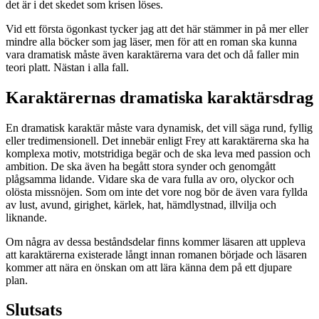
det är i det skedet som krisen löses.
Vid ett första ögonkast tycker jag att det här stämmer in på mer eller
mindre alla böcker som jag läser, men för att en roman ska kunna
vara dramatisk måste även karaktärerna vara det och då faller min
teori platt. Nästan i alla fall.
Karaktärernas dramatiska karaktärsdrag
En dramatisk karaktär måste vara dynamisk, det vill säga rund, fyllig
eller tredimensionell. Det innebär enligt Frey att karaktärerna ska ha
komplexa motiv, motstridiga begär och de ska leva med passion och
ambition. De ska även ha begått stora synder och genomgått
plågsamma lidande. Vidare ska de vara fulla av oro, olyckor och
olösta missnöjen. Som om inte det vore nog bör de även vara fyllda
av lust, avund, girighet, kärlek, hat, hämdlystnad, illvilja och
liknande.
Om några av dessa beståndsdelar finns kommer läsaren att uppleva
att karaktärerna existerade långt innan romanen började och läsaren
kommer att nära en önskan om att lära känna dem på ett djupare
plan.
Slutsats