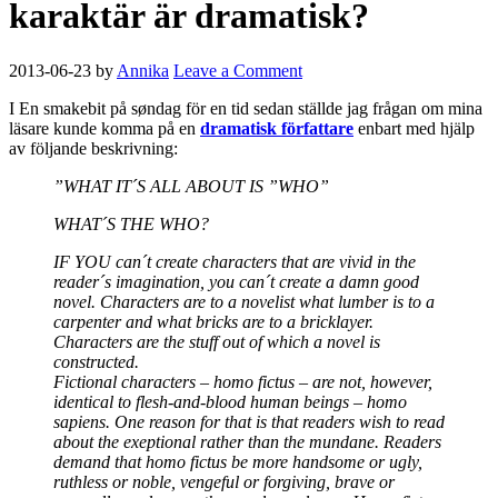
karaktär är dramatisk?
2013-06-23
by
Annika
Leave a Comment
I En smakebit på søndag för en tid sedan ställde jag frågan om mina
läsare kunde komma på en
dramatisk författare
enbart med hjälp
av följande beskrivning:
”WHAT IT´S ALL ABOUT IS ”WHO”
WHAT´S THE WHO?
IF YOU can´t create characters that are vivid in the
reader´s imagination, you can´t create a damn good
novel. Characters are to a novelist what lumber is to a
carpenter and what bricks are to a bricklayer.
Characters are the stuff out of which a novel is
constructed.
Fictional characters – homo fictus – are not, however,
identical to flesh-and-blood human beings – homo
sapiens. One reason for that is that readers wish to read
about the exeptional rather than the mundane. Readers
demand that homo fictus be more handsome or ugly,
ruthless or noble, vengeful or forgiving, brave or