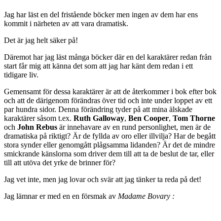
Jag har läst en del fristående böcker men ingen av dem har ens
kommit i närheten av att vara dramatisk.
Det är jag helt säker på!
Däremot har jag läst många böcker där en del karaktärer redan från
start får mig att känna det som att jag har känt dem redan i ett
tidigare liv.
Gemensamt för dessa karaktärer är att de återkommer i bok efter bok
och att de därigenom förändras över tid och inte under loppet av ett
par hundra sidor. Denna förändring tyder på att mina älskade
karaktärer såsom t.ex.
Ruth Galloway
,
Ben Cooper
,
Tom Thorne
och
John Rebus
är innehavare av en rund personlighet, men är de
dramatiska på riktigt? Är de fyllda av oro eller illvilja? Har de begått
stora synder eller genomgått plågsamma lidanden? Är det de mindre
smickrande känslorna som driver dem till att ta de beslut de tar, eller
till att utöva det yrke de brinner för?
Jag vet inte, men jag lovar och svär att jag tänker ta reda på det!
Jag lämnar er med en en försmak av
Madame Bovary :