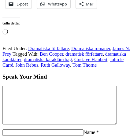
E-post
WhatsApp
Mer
Gilla detta:
Laddar
in
…
Filed Under:
Dramatiska författare
,
Dramatiska romaner
,
James N.
Frey
Tagged With:
Ben Cooper
,
dramatisk författare
,
dramatiska
karaktärer
,
dramatiska karaktärsdrag
,
Gustave Flaubert
,
John le
Carré
,
John Rebus
,
Ruth Galloway
,
Tom Thorne
Speak Your Mind
Name
*