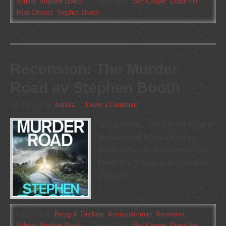
Sphere
,
Stephen Booth
Tagged With:
Ben Cooper
,
Diane Fry
,
Peak District
,
Stephen Booth
Recension: The Murder
Road av Stephen Booth
2017-01-30
by
Annika
Leave a Comment
Först av allt: The Murder Road är
den femtonde boken i Stephen
Booths serie om Ben Cooper och
Diane Fry, och det är en ynnest att
gång på […]
Filed Under:
Betyg 4
,
Deckare
,
Kriminalroman
,
Recension
,
Sphere
,
Stephen Booth
Tagged With:
Ben Cooper
,
Diane Fry
,