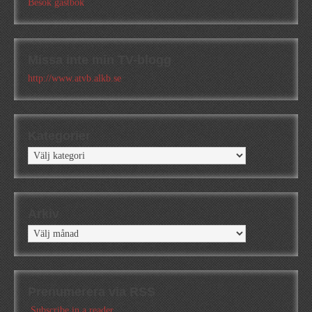
Besök gästbok
Missa inte min TV-blogg
http://www.atvb.alkb.se
Kategorier
Kategorier
Arkiv
Arkiv
Prenumerera via RSS
Subscribe in a reader