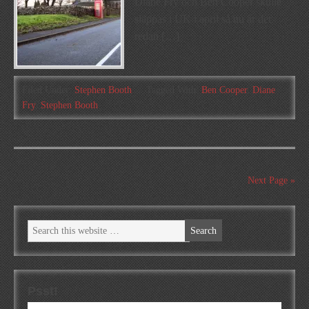
Diane Fry och Ben Cooper skulle
släppas i UK i april så nu är det
redan […]
Filed Under:
Stephen Booth
Tagged With:
Ben Cooper
,
Diane
Fry
,
Stephen Booth
Next Page »
Psst!