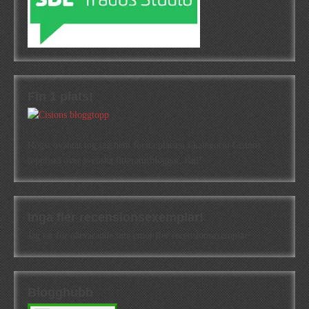
Fin 1 plats!
Högst oväntat tog jag hem första platsen i kategorin Cisions
topplista över svenska litteraturbloggar. Kul!
Inga fler recensionsexemplar!
Jag tar för närvarande inte emot fler recensionsexemplar!
Blogghubb