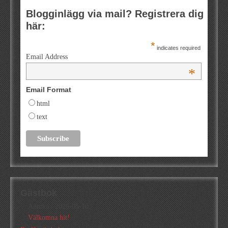
Blogginlägg via mail? Registrera dig
här:
*
indicates required
Email Address
*
Email Format
html
text
Gästbok
Annika
/
2026-05-10
Välkomna hit!