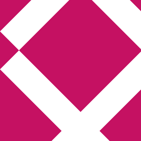
Annikas litteratur-
och kulturblogg
Deckare, kriminalromaner, thrillers
Hem
Boktolva
Författarfemman
Kontakt
Om
Webbshop Amazon
Gästinlägg
Bokbloggsjerka
Bloggmaraton
Deckare
Kriminalroman
Utskriftscentralen
Min tv-blogg