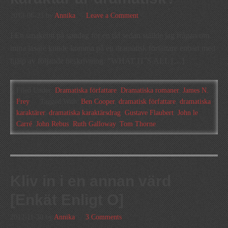
2013-06-23
by
Annika
Leave a Comment
I En smakebit på søndag för en tid sedan ställde jag frågan om
mina läsare kunde komma på en dramatisk författare enbart med
hjälp av följande beskrivning: ”WHAT IT´S ALL […]
Filed Under:
Dramatiska författare
,
Dramatiska romaner
,
James N.
Frey
Tagged With:
Ben Cooper
,
dramatisk författare
,
dramatiska
karaktärer
,
dramatiska karaktärsdrag
,
Gustave Flaubert
,
John le
Carré
,
John Rebus
,
Ruth Galloway
,
Tom Thorne
Kliv in i en annan värd
[Enkät Enligt O]
2012-11-30
by
Annika
3 Comments