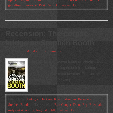
gestaltning
,
karaktär
,
Peak District
,
Stephen Booth
Recension: The corpse
bridge av Stephen Booth
2016-06-25
by
Annika
3 Comments
Jag har varit en trogen läsare av Stephen Booth
böcker under en lång tid och han kommer alltid
att tillhöra en av mina favoriter. The corpse
bridge, den 14:e boken […]
Filed Under:
Betyg 2
,
Deckare
,
Kriminalroman
,
Recension
,
Stephen Booth
Tagged With:
Ben Cooper
,
Diane Fry
,
Edendale
,
miljöbekskrivning
,
Reginald Hill
,
Stehpen Booth