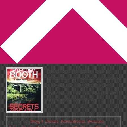
You are here:
Home
/
Archives for Ben Cooper
Recension: Secrets of Death
av Stephen Booth
2019-07-24
by
Annika
Leave a Comment
Baksidestext: Residents of the Peak
District are used to tourists descending on
its soaring hills and brooding valleys.
However, this summer brings a different
kind of visitor to the idyllic […]
Filed Under:
Betyg 4
,
Deckare
,
Kriminalroman
,
Recension
,