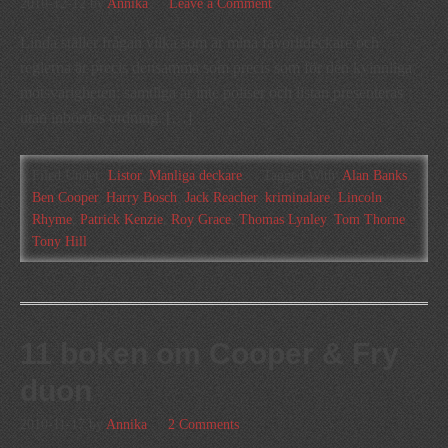
2010-12-12
by
Annika
Leave a Comment
Linda ställer frågan vilka som är mina favoritdeckare och
reglerna är precis densamma som precis som för den kvinnliga
motsvarigheten: samtliga är inte poliser och listan presenteras
utan inbördes ordning. […]
Filed Under:
Listor
,
Manliga deckare
Tagged With:
Alan Banks
,
Ben Cooper
,
Harry Bosch
,
Jack Reacher
,
kriminalare
,
Lincoln
Rhyme
,
Patrick Kenzie
,
Roy Grace
,
Thomas Lynley
,
Tom Thorne
,
Tony Hill
11 boken om Cooper & Fry
duon
2010-11-17
by
Annika
2 Comments