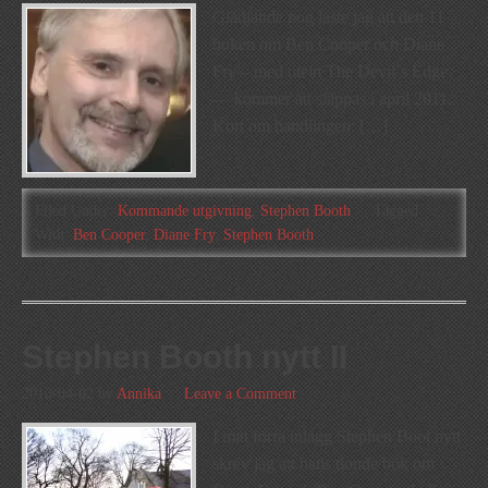
Glädjande nog läste jag att den 11
boken om Ben Cooper och Diane
Fry – med titeln The Devil´s Edge
— kommer att släppas i april 2011.
Kort om handlingen: […]
Filed Under:
Kommande utgivning
,
Stephen Booth
Tagged
With:
Ben Cooper
,
Diane Fry
,
Stephen Booth
Stephen Booth nytt II
2010-04-02
by
Annika
Leave a Comment
I mitt förra inlägg Stephen Boot nytt
skrev jag att hans tionde bok om