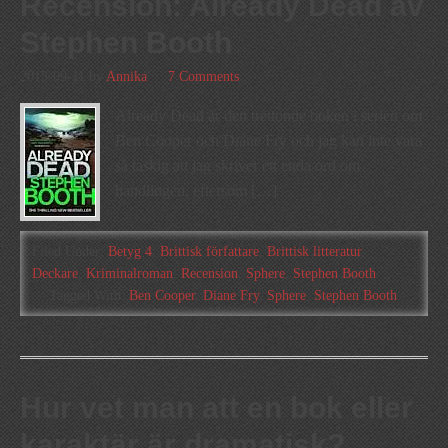
Recension: Already Dead av
Stephen Booth
2013-09-11
by
Annika
7 Comments
Already Dead är den trettonde boken i serien om
Ben Cooper och Diane Fry och jag kan inte vara
så taskig att jag skriver ett enda ord om
handlingen, eftersom […]
Filed Under:
Betyg 4
,
Brittisk författare
,
Brittisk litteratur
,
Deckare
,
Kriminalroman
,
Recension
,
Sphere
,
Stephen Booth
Tagged With:
Ben Cooper
,
Diane Fry
,
Sphere
,
Stephen Booth
Hur vet man att en bok eller
karaktär är dramatisk?