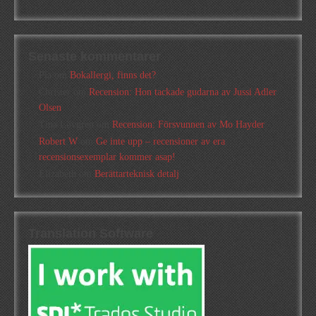
Senaste kommentarer
Pia
om
Bokallergi, finns det?
Christer
om
Recension: Hon tackade gudarna av Jussi Adler
Olsen
Tina Lövgren
om
Recension: Försvunnen av Mo Hayder
Robert W
om
Ge inte upp – recensioner av era
recensionsexemplar kommer asap!
Elizabeth
om
Berättarteknisk detalj
Translation Software