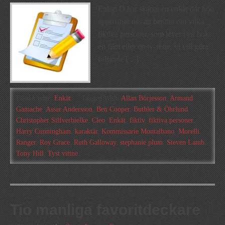
Enligt O har skapat en enkät där hon
uppmanar oss att berätta om vilka
fiktiva personer, som lever i en bok,
en film eller en tv-serie, vi vill göra
följande […]
Filed Under:
Enkät
Tagged With:
Allan Börjesson
,
Armand
Gamache
,
Assar Andersson
,
Ben Cooper
,
Buthler & Öhrlund
,
Christopher Silfverbielke
,
Cleo
,
Enkät
,
fiktiv
,
fiktiva personer
,
Harry Cunningham
,
karaktär
,
Kommissarie Montalbano
,
Morelli
,
Ranger
,
Roy Grace
,
Ruth Galloway
,
stephanie plum
,
Steven Lamb
,
Tony Hill
,
Tyst vittne
Tio manliga favoritdeckare