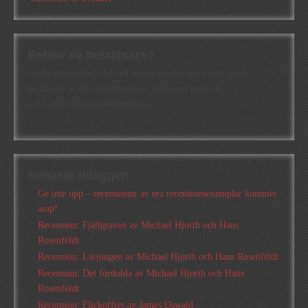
Behov av betaläsare?
Är du intresserad att få en första konstruktiv kritik av en
betaläsare är du välkommen att skicka ett mail till
a.abrahamsson[at]alkb[punkt]se
Senaste inläggen
Ge inte upp – recensioner av era recensionsexemplar kommer
asap!
Recension: Fjällgraven av Michael Hjorth och Hans
Rosenfeldt
Recension: Lärjungen av Michael Hjorth och Hans Rosenfeldt
Recension: Det fördolda av Michael Hjorth och Hans
Rosenfeldt
Recension: Flickoffret av James Oswald