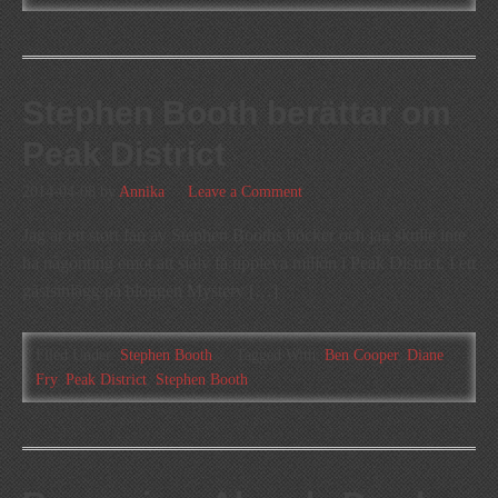
Stephen Booth berättar om
Peak District
2014-04-08
by
Annika
Leave a Comment
Jag är ett stort fan av Stephen Booths böcker och jag skulle inte
ha någonting emot att själv få uppleva miljön i Peak District. I ett
gästsinlägg på bloggen Mystery […]
Filed Under:
Stephen Booth
Tagged With:
Ben Cooper
,
Diane
Fry
,
Peak District
,
Stephen Booth