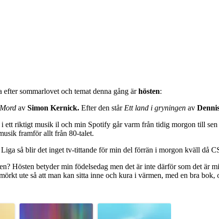
ka efter sommarlovet och temat denna gång är
hösten
:
 Mord
av
Simon Kernick.
Efter den står
Ett land i gryningen
av
Denni
i ett riktigt musik il och min Spotify går varm från tidig morgon till sen
usik framför allt från 80-talet.
 Liga så blir det inget tv-tittande för min del förrän i morgon kväll då
sten? Hösten betyder min födelsedag men det är inte därför som det är min
i mörkt ute så att man kan sitta inne och kura i värmen, med en bra bok, o