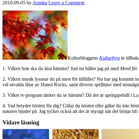
2010-09-05
by
Annika
Leave a Comment
Kulturbloggens
Kulturfyra
är tillba
1. Vilken bok ska du läsa härnäst? Just nu håller jag på med
Mord för
2. Vilken musik lyssnar du på mest för tillfället? Nu har jag kommit in 
väl utvalda låtar av Hanoi Rocks, samt diverse spellistor med nostalgim
3. Vilket tv-program tänker du se härnäst? Då det är speluppehåll i La
4. Vad betyder hösten för dig? Gillar du hösten eller gillar du inte hö
naturen bjuder på. Jag tycker också att det är mysigt när det börjar bl
Vidare läsning