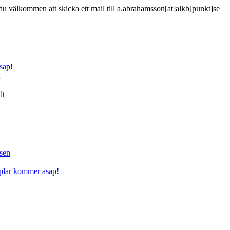
är du välkommen att skicka ett mail till a.abrahamsson[at]alkb[punkt]se
sap!
dt
sen
mplar kommer asap!