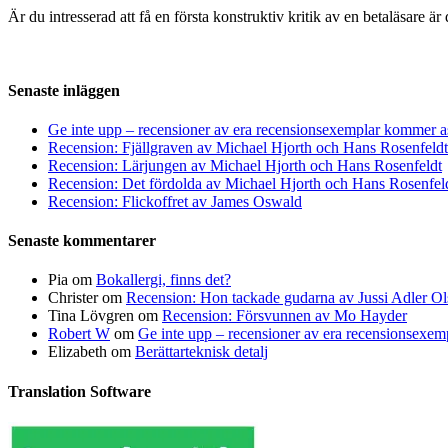
Är du intresserad att få en första konstruktiv kritik av en betaläsare 
Senaste inläggen
Ge inte upp – recensioner av era recensionsexemplar kommer a
Recension: Fjällgraven av Michael Hjorth och Hans Rosenfeldt
Recension: Lärjungen av Michael Hjorth och Hans Rosenfeldt
Recension: Det fördolda av Michael Hjorth och Hans Rosenfel
Recension: Flickoffret av James Oswald
Senaste kommentarer
Pia
om
Bokallergi, finns det?
Christer
om
Recension: Hon tackade gudarna av Jussi Adler Ol
Tina Lövgren
om
Recension: Försvunnen av Mo Hayder
Robert W
om
Ge inte upp – recensioner av era recensionsexe
Elizabeth
om
Berättarteknisk detalj
Translation Software