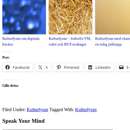
Kulturfyran om digitala
Kulturfyran – fotbolls-VM,
Kulturfyran med chan
böcker
valet och RUT-avdraget
en tidig julklapp
Psst:
Facebook
X
Pinterest
LinkedIn
E
Gilla detta:
Filed Under:
Kulturfyran
Tagged With:
Kulturfyran
Speak Your Mind