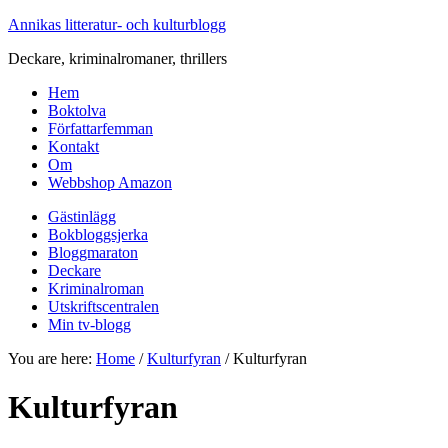
Annikas litteratur- och kulturblogg
Deckare, kriminalromaner, thrillers
Hem
Boktolva
Författarfemman
Kontakt
Om
Webbshop Amazon
Gästinlägg
Bokbloggsjerka
Bloggmaraton
Deckare
Kriminalroman
Utskriftscentralen
Min tv-blogg
You are here:
Home
/
Kulturfyran
/
Kulturfyran
Kulturfyran