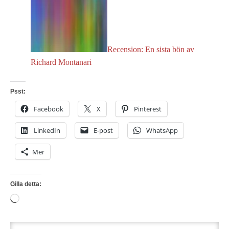
Recension: En sista bön av
Richard Montanari
Psst:
Facebook
X
Pinterest
LinkedIn
E-post
WhatsApp
Mer
Gilla detta:
Laddar
in
…