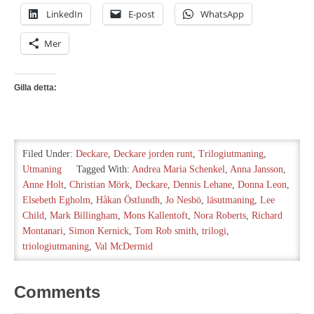
LinkedIn
E-post
WhatsApp
Mer
Gilla detta:
Filed Under:
Deckare
,
Deckare jorden runt
,
Trilogiutmaning
,
Utmaning
Tagged With:
Andrea Maria Schenkel
,
Anna Jansson
,
Anne Holt
,
Christian Mörk
,
Deckare
,
Dennis Lehane
,
Donna Leon
,
Elsebeth Egholm
,
Håkan Östlundh
,
Jo Nesbö
,
läsutmaning
,
Lee
Child
,
Mark Billingham
,
Mons Kallentoft
,
Nora Roberts
,
Richard
Montanari
,
Simon Kernick
,
Tom Rob smith
,
trilogi
,
triologiutmaning
,
Val McDermid
Comments