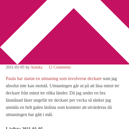
You are here:
Home
/
Deckare
/
Läsutmaning: Deckare jorden
runt
Läsutmaning: Deckare
jorden runt
2011-01-05
by
Annika
12 Comments
Paula har startat en utmaning som involverar deckare
som jag
absolut inte kan motstå. Utmaningen går ut på att läsa minst tre
deckare från minst tre olika länder. Då jag under en bra
läsmånad läser ungefär tre deckare per vecka så tänker jag
anmäla en helt galen läslista som kommer att utvärderas då
utmaningen har gått i mål.
Läslista 2011-01-05