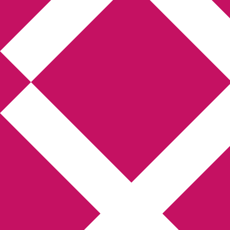
Annikas litteratur-
och kulturblogg
Deckare, kriminalromaner, thrillers
Hem
Boktolva
Författarfemman
Kontakt
Om
Webbshop Amazon
Gästinlägg
Bokbloggsjerka
Bloggmaraton
Deckare
Kriminalroman
Utskriftscentralen
Min tv-blogg