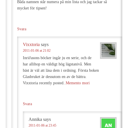
Båda namnen står numera på min lista och jag tackar så
mycket för tipsen!
Svara
Vixxtoria
says
2011-01-06 at 21:02
Inri∂asons böcker ingår ju en serie, och de
har allihop en väldigt hög lägstanivå. Men
bäst är väl att läsa dem i ordning. Första boken
Glasbruket är dessutom en av de bättra.
Vixxtoria recently posted..
Memento mori
Svara
Annika
says
2011-01-06 at 23:45