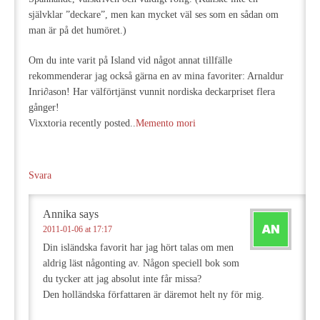
självklar ”deckare”, men kan mycket väl ses som en sådan om
man är på det humöret.)
Om du inte varit på Island vid något annat tillfälle
rekommenderar jag också gärna en av mina favoriter: Arnaldur
Inri∂ason! Har välförtjänst vunnit nordiska deckarpriset flera
gånger!
Vixxtoria recently posted..
Memento mori
Svara
Annika
says
2011-01-06 at 17:17
Din isländska favorit har jag hört talas om men
aldrig läst någonting av. Någon speciell bok som
du tycker att jag absolut inte får missa?
Den holländska författaren är däremot helt ny för mig.