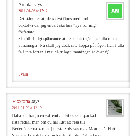
Annika
says
2011-01-06 at 17:12
Det stämmer att dessa två finns med i min
boktolva där jag enbart ska läsa ”nya för mig”
författare.
Ska bli riktigt spännande att se hur det går med alla mina
utmaningar. Nu skall jag dock inte hoppa på någon fler. I alla
fall inte förrän i maj då trilogiutmaningen är över 🙂
Svara
Vixxtoria
says
2011-01-06 at 12:19
Haha, du har ju en extremt ambitiös och späckad
lista redan, men om du har lust att resa till
Nederländerna kan du ju testa Solvisaren av Maarten ’t Hart.
Spännande, välskriven och väldigt rolig. (Kanske inte en