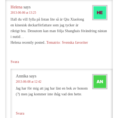
Helena
says
2013-06-06 at 13:25
Ifall du vill fylla på listan lite så är Qiu Xiaolong
en kinesisk deckarförfattare som jag tycker är
riktigt bra. Dessutom kan man följa Shanghais förändring nästan
i nutid…
Helena recently posted..
Tematrio: Svenska favoriter
Svara
Annika
says
2013-06-08 at 12:42
Jag har för mig att jag har läst en bok av honom
(?) men jag kommer inte ihåg vad den hette.
Svara