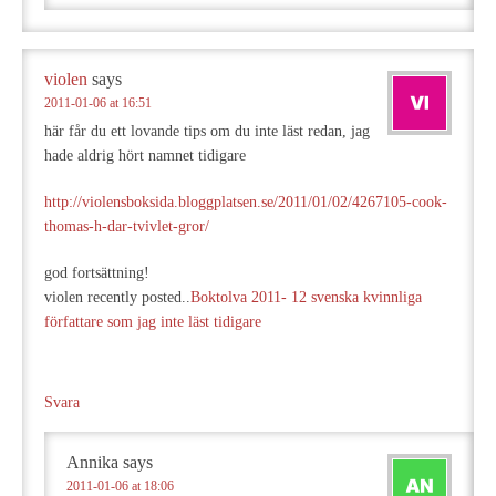
violen
says
2011-01-06 at 16:51
här får du ett lovande tips om du inte läst redan, jag
hade aldrig hört namnet tidigare
http://violensboksida.bloggplatsen.se/2011/01/02/4267105-cook-
thomas-h-dar-tvivlet-gror/
god fortsättning!
violen recently posted..
Boktolva 2011- 12 svenska kvinnliga
författare som jag inte läst tidigare
Svara
Annika
says
2011-01-06 at 18:06