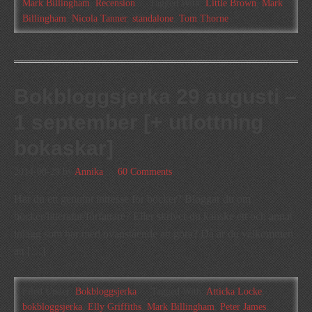
Mark Billingham
,
Recension
Tagged With:
Little Brown
,
Mark
Billingham
,
Nicola Tanner
,
standalone
,
Tom Thorne
Bokbloggsjerka 29 augusti –
1 september [+ utlottning
bokaskar]
2014-08-29
by
Annika
60 Comments
Har du ett genuint intresse för böcker? Bloggar du om
böcker/litteratur/författare? Eller skriver du kanske ett och annat
inlägg som har med ovanstående att göra? Då är du välkommen
att […]
Filed Under:
Bokbloggsjerka
Tagged With:
Atticka Locke
,
bokbloggsjerka
,
Elly Griffiths
,
Mark Billingham
,
Peter James
,