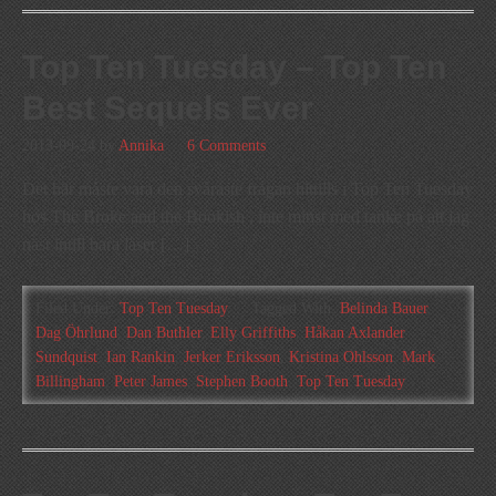
Top Ten Tuesday – Top Ten
Best Sequels Ever
2013-09-24
by
Annika
6 Comments
Det här måste vara den svåraste frågan hittills i Top Ten Tuesday
hos The Broke and the Bookish , inte minst med tanke på att jag
näst intill bara läser […]
Filed Under:
Top Ten Tuesday
Tagged With:
Belinda Bauer
,
Dag Öhrlund
,
Dan Buthler
,
Elly Griffiths
,
Håkan Axlander
Sundquist
,
Ian Rankin
,
Jerker Eriksson
,
Kristina Ohlsson
,
Mark
Billingham
,
Peter James
,
Stephen Booth
,
Top Ten Tuesday