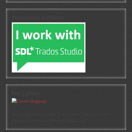
Translation Software
Fin 1 plats!
Högst oväntat tog jag hem första platsen i kategorin Cisions
topplista över svenska litteraturbloggar. Kul!