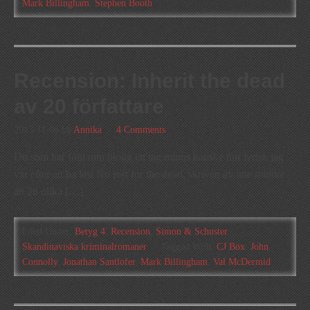
Mark Billingham
,
Stephen Booth
Recension: Inherit the dead
av 20 författare
2013-11-06
by
Annika
4 Comments
Du som har följt min blogg ett tag minns kanske hur lyrisk jag
var efter att ha läst No rest for the dead, skriven av inte mindre
än 26 olika […]
Filed Under:
Betyg 4
,
Recension
,
Simon & Schuster
,
Skandinaviska kriminalromaner
Tagged With:
CJ Box
,
John
Connolly
,
Jonathan Santlofer
,
Mark Billingham
,
Val McDermid