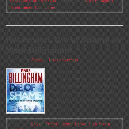
Mark Billingham
,
Recension
Tagged With:
Mark Billingham
,
Nicola Tanner
,
Tom Thorne
Recension: Die of Shame av
Mark Billingham
2019-01-10
by
Annika
Leave a Comment
Baksidestext: Every Monday evening,
six people gather in a smart North
London house to talk about addiction.
There they share their deepest secrets:
stories of lies, regret, and above all,
shame. […]
Filed Under:
Betyg 2
,
Deckare
,
Kriminalroman
,
Little Brown
,