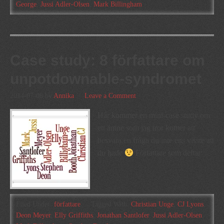
George
,
Jussi Adler-Olsen
,
Mark Billingham
Case study: 8 författare om
unpotdownable-syndromet
2014-07-08
by
Annika
Leave a Comment
Här kommer en mini-case study om
ett ämne som jag tror komer att
besvara en fråga du inte ens visste att
du hade
Författare som deltar:
Filed Under:
författare
Tagged With:
Christian Unge
,
CJ Lyons
,
Deon Meyer
,
Elly Griffiths
,
Jonathan Santlofer
,
Jussi Adler-Olsen
,