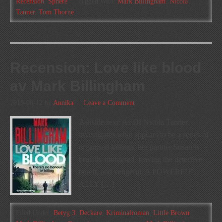
Recension
,
Sphere
Tagged With:
Mark Billingham
,
Nicola
Tanner
,
Tom Thorne
Recension: Love like blood
av Mark Billingham
2019-08-12
by
Annika
Leave a Comment
Baksidestext: As DI Nicola Tanner
investigates what appears to be a series of
organised killings, her partner Susan is
brutally murdered, leaving the detective
bereft, and vengeful. A POWERFUL
ALLY […]
Filed Under:
Betyg 3
,
Deckare
,
Kriminalroman
,
Little Brown
,