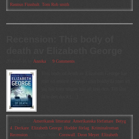
Rasmus Finnhult
,
Tom Rob smith
Recension: This body of
death av Elizabeth George
2014-07-16
by
Annika
9 Comments
This body of death av Elizabeth George har
stått en smärre evighet i min bokhylla utan att
jag har känt någon lust att läsa den. Till slut
åkte den dock […]
Filed Under:
Amerikansk litteratur
,
Amerikanska författare
,
Betyg
4
,
Deckare
,
Elizabeth George
,
Hodder förlag
,
Kriminalroman
,
Recension
Tagged With:
Cornwall
,
Deon Meyer
,
Elizabeth