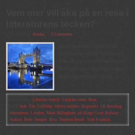
Vem mer vill åka på en resa i
litteraturens tecken?
2013-10-14
by
Annika
2 Comments
Jag är långt ifrån ensam om att
drömma mig bort till världens alla
hörn när jag läser en riktigt bra bok.
Det visade inte minst förra helgens
Bokbloggsjerka där vi fick […]
Filed Under:
Litterära resmål
,
Litterära resor
,
Resa
Tagged
With:
bok
,
Elly Griffiths
,
fiktiva miljöer
,
Hogwarts
,
J K Rowling
,
litteraturen
,
London
,
Mark Billingham
,
på Kings Cross Railway
Station
,
Peter Temple
,
Resa
,
Stephen Booth
,
Tom Franklin