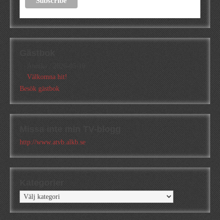
Gästbok
Annika
/
2026-05-10
Välkomna hit!
Besök gästbok
Missa inte min TV-blogg
http://www.atvb.alkb.se
Kategorier
Kategorier