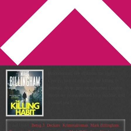
You are here:
Home
/
Archives for Mark Billingham
Recension: The killing habit
av Mark Billingham
2019-08-14
by
Annika
Leave a Comment
Baksidestext: We all know the signs.
Cruelty, lack of empathy, the killing of
animals. Now, pets on suburban London
streets are being stalked by a shadow, and
it could just […]
Filed Under:
Betyg 3
,
Deckare
,
Kriminalroman
,
Mark Billingham
,