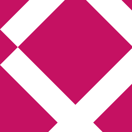
Annikas litteratur-
och kulturblogg
Deckare, kriminalromaner, thrillers
Hem
Boktolva
Författarfemman
Kontakt
Om
Webbshop Amazon
Gästinlägg
Bokbloggsjerka
Bloggmaraton
Deckare
Kriminalroman
Utskriftscentralen
Min tv-blogg