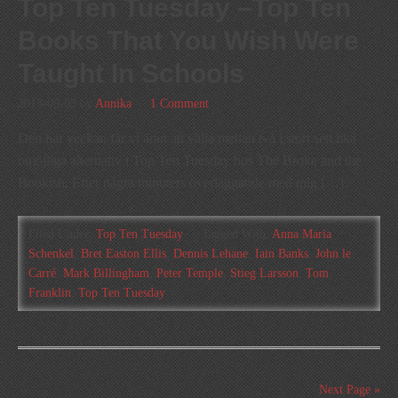
Top Ten Tuesday –Top Ten
Books That You Wish Were
Taught In Schools
2013-09-03
by
Annika
1 Comment
Den här veckan får vi äran att välja mellan två i stort sett lika
omöjliga alternativ i Top Ten Tuesday hos The Broke and the
Bookish. Efter några minuters överläggande med mig […]
Filed Under:
Top Ten Tuesday
Tagged With:
Anna Maria
Schenkel
,
Bret Easton Ellis
,
Dennis Lehane
,
Iain Banks
,
John le
Carré
,
Mark Billingham
,
Peter Temple
,
Stieg Larsson
,
Tom
Franklin
,
Top Ten Tuesday
Next Page »