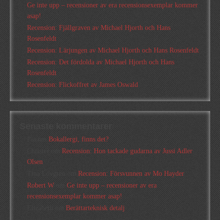
Ge inte upp – recensioner av era recensionsexemplar kommer
asap!
Recension: Fjällgraven av Michael Hjorth och Hans
Rosenfeldt
Recension: Lärjungen av Michael Hjorth och Hans Rosenfeldt
Recension: Det fördolda av Michael Hjorth och Hans
Rosenfeldt
Recension: Flickoffret av James Oswald
Senaste kommentarer
Pia
om
Bokallergi, finns det?
Christer
om
Recension: Hon tackade gudarna av Jussi Adler
Olsen
Tina Lövgren
om
Recension: Försvunnen av Mo Hayder
Robert W
om
Ge inte upp – recensioner av era
recensionsexemplar kommer asap!
Elizabeth
om
Berättarteknisk detalj