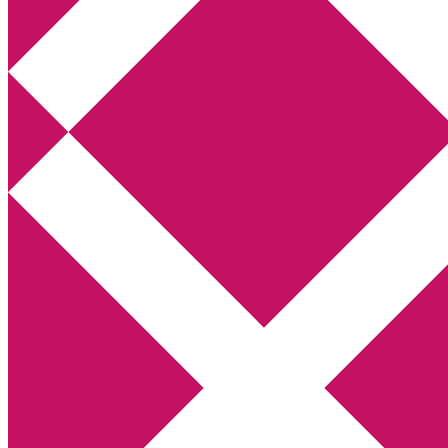
Annikas litteratur- och kulturblogg
Deckare, kriminalromaner, thrillers
Hem
Boktolva
Författarfemman
Kontakt
Om
Webbshop Amazon
Gästinlägg
Bokbloggsjerka
Bloggmaraton
Deckare
Kriminalroman
Utskriftscentralen