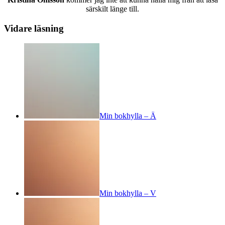
särskilt länge till.
Vidare läsning
Min bokhylla – Ä
Min bokhylla – V