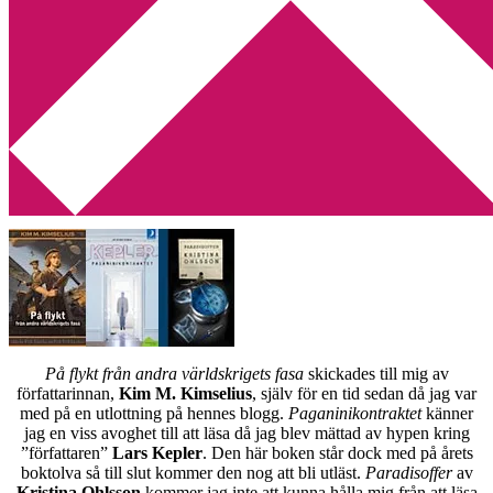
Min tv-blogg
You are here:
Home
/
Min bokhylla
/
Min bokhylla – P
Min bokhylla – P
2012-06-13
by
Annika
Leave a Comment
Titlar på
P
blev ett helsvenskt race:
På flykt från andra världskrigets fasa
skickades till mig av
författarinnan,
Kim M. Kimselius
, själv för en tid sedan då jag var
med på en utlottning på hennes blogg.
Paganinikontraktet
känner
jag en viss avoghet till att läsa då jag blev mättad av hypen kring
”författaren”
Lars Kepler
. Den här boken står dock med på årets
boktolva så till slut kommer den nog att bli utläst.
Paradisoffer
av
Kristina Ohlsson
kommer jag inte att kunna hålla mig från att läsa