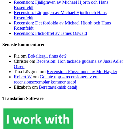
Recension: Fjällgraven av Michael Hjorth och Hans
Rosenfeldt
Recension: Lärjungen av Michael Hjorth och Hans
Rosenfeldt
Recension: Det fördolda av Michael Hjorth och Hans
Rosenfeldt
Recension: Flickoffret av James Oswald
Senaste kommentarer
Pia
om
Bokallergi, finns det?
Christer
om
Recension: Hon tackade gudarna av Jussi Adler
Olsen
Tina Lövgren
om
Recension: Försvunnen av Mo Hayder
Robert W
om
Ge inte upp – recensioner av era
recensionsexemplar kommer asap!
Elizabeth
om
Berättarteknisk detalj
Translation Software