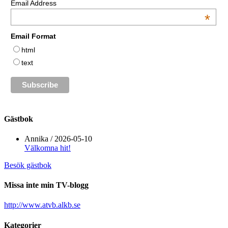
Email Address
*
Email Format
html
text
Gästbok
Annika
/
2026-05-10
Välkomna hit!
Besök gästbok
Missa inte min TV-blogg
http://www.atvb.alkb.se
Kategorier