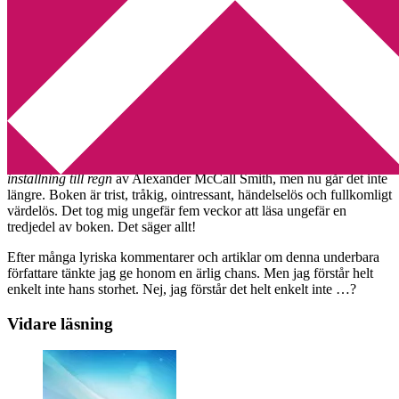
Min tv-blogg
You are here:
Home
/
Alexander McCall Smith
/
Nu ger jag upp!
Nu ger jag upp!
2009-09-25
by
Annika
4 Comments
Under flera veckors tid har jag kämpat och kämpat med boken
Rätt
inställning till regn
av Alexander McCall Smith, men nu går det inte
längre. Boken är trist, tråkig, ointressant, händelselös och fullkomligt
värdelös. Det tog mig ungefär fem veckor att läsa ungefär en
tredjedel av boken. Det säger allt!
Efter många lyriska kommentarer och artiklar om denna underbara
författare tänkte jag ge honom en ärlig chans. Men jag förstår helt
enkelt inte hans storhet. Nej, jag förstår det helt enkelt inte …?
Vidare läsning