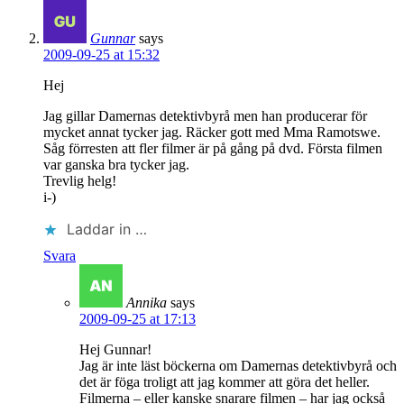
Gunnar
says
2009-09-25 at 15:32
Hej
Jag gillar Damernas detektivbyrå men han producerar för
mycket annat tycker jag. Räcker gott med Mma Ramotswe.
Såg förresten att fler filmer är på gång på dvd. Första filmen
var ganska bra tycker jag.
Trevlig helg!
i-)
Laddar in …
Svara
Annika
says
2009-09-25 at 17:13
Hej Gunnar!
Jag är inte läst böckerna om Damernas detektivbyrå och
det är föga troligt att jag kommer att göra det heller.
Filmerna – eller kanske snarare filmen – har jag också