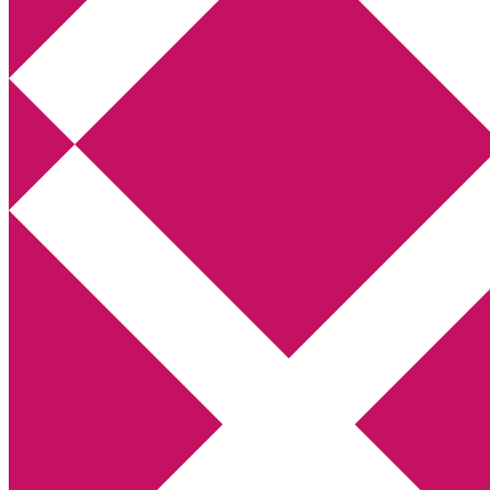
Annikas litteratur- och kulturblogg
Deckare, kriminalromaner, thrillers
Hem
Boktolva
Författarfemman
Kontakt
Om
Webbshop Amazon
Gästinlägg
Bokbloggsjerka
Bloggmaraton
Deckare
Kriminalroman
Utskriftscentralen