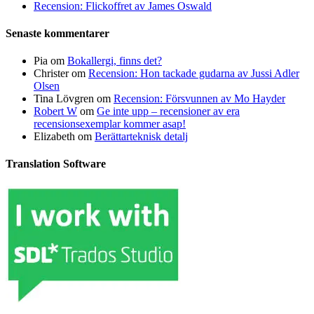
Recension: Flickoffret av James Oswald
Senaste kommentarer
Pia
om
Bokallergi, finns det?
Christer
om
Recension: Hon tackade gudarna av Jussi Adler
Olsen
Tina Lövgren
om
Recension: Försvunnen av Mo Hayder
Robert W
om
Ge inte upp – recensioner av era
recensionsexemplar kommer asap!
Elizabeth
om
Berättarteknisk detalj
Translation Software