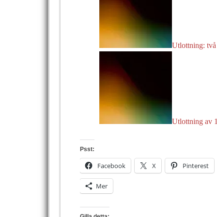
Utlottning: två 
Utlottning av 
Psst:
Facebook
X
Pinterest
Mer
Gilla detta: