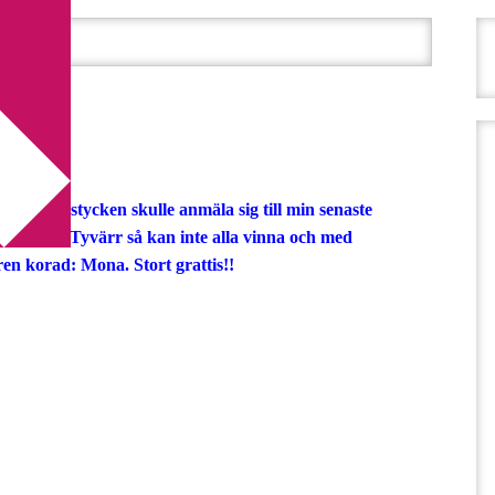
n är …..
 …..
som 42 stycken skulle anmäla sig till min senaste
er allihopa. Tyvärr så kan inte alla vinna och med
n korad: Mona. Stort grattis!!