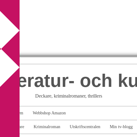
itteratur- och k
Deckare, kriminalromaner, thrillers
takt
Om
Webbshop Amazon
n
Deckare
Kriminalroman
Utskriftscentralen
Min tv-blogg