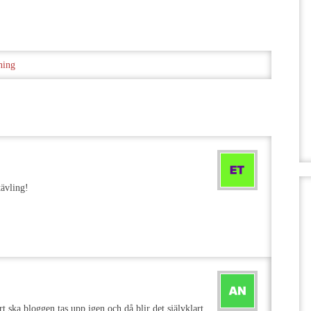
ning
tävling!
rt ska bloggen tas upp igen och då blir det självklart