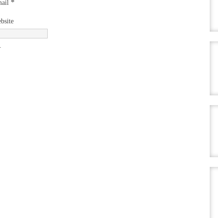
*
ail
bsite
.