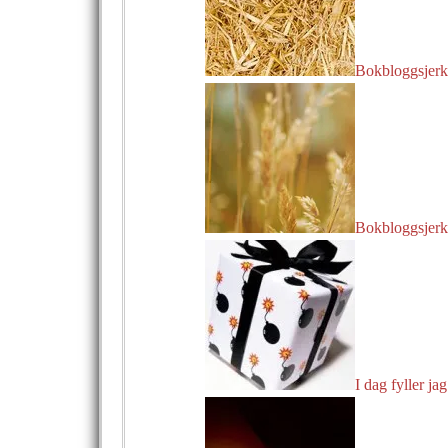
Bokbloggsjerka
Bokbloggsjerka
I dag fyller jag