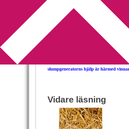
You are here:
Home
/
Utlottning
/
Och vinnare
Och vinnaren är
2009-09-10
by
Annika
2 Comments
Jag kunde aldrig drömma om att så många 
utlottning
. Jag skickar ett stort tack till 
slumpgeneratorns hjälp är härmed vinnare
Vidare läsning