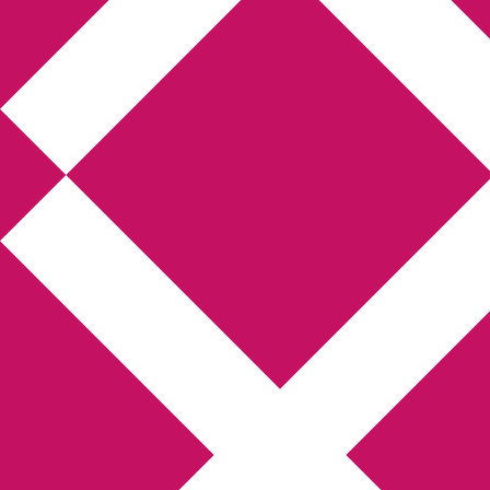
Annikas l
Hem
Boktolva
Författarfemman
Kon
Gästinlägg
Bokbloggsjerka
Bloggmarato