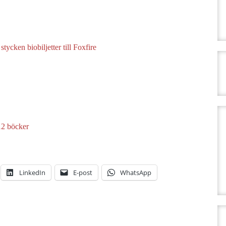
stycken biobiljetter till Foxfire
12 böcker
LinkedIn
E-post
WhatsApp