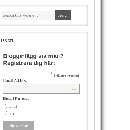
Psst!
Blogginlägg via mail?
Registrera dig här:
*
indicates required
Email Address
*
Email Format
html
text