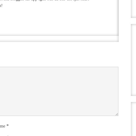
n!
*
ame