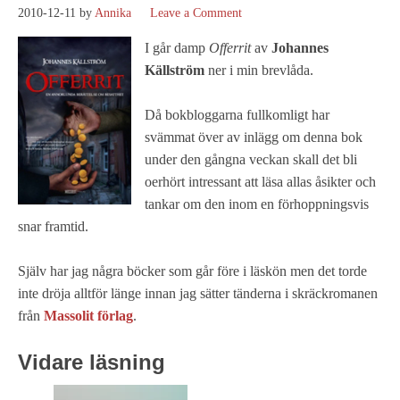
2010-12-11
by
Annika
Leave a Comment
I går damp
Offerrit
av
Johannes
Källström
ner i min brevlåda.
Då bokbloggarna fullkomligt har
svämmat över av inlägg om denna bok
under den gångna veckan skall det bli
oerhört intressant att läsa allas åsikter och
tankar om den inom en förhoppningsvis
snar framtid.
Själv har jag några böcker som går före i läskön men det torde
inte dröja alltför länge innan jag sätter tänderna i skräckromanen
från
Massolit förlag
.
Vidare läsning