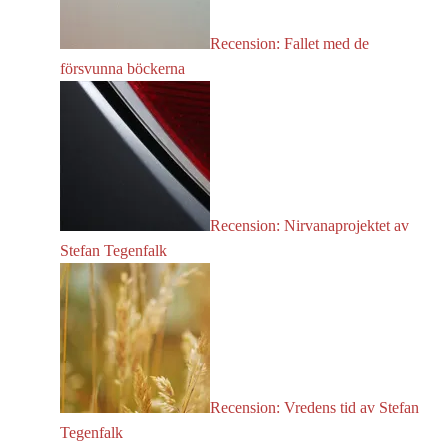
Recension: Fallet med de
försvunna böckerna
Recension: Nirvanaprojektet av
Stefan Tegenfalk
Recension: Vredens tid av Stefan
Tegenfalk