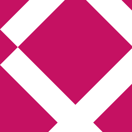
Annikas litteratur-
och kulturblogg
Deckare, kriminalromaner, thrillers
Hem
Boktolva
Författarfemman
Kontakt
Om
Webbshop Amazon
Gästinlägg
Bokbloggsjerka
Bloggmaraton
Deckare
Kriminalroman
Utskriftscentralen
Min tv-blogg