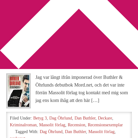
You are here:
Home
/
Archives for Massolit förlag
Recension: Återvändaren av
Buthler & Öhrlund
2012-12-02
by
Annika
2 Comments
Jag var långt ifrån imponerad över Buthler &
Öhrlunds debutbok Mord.net, och det var inte
förrän Massolit förlag tog kontakt med mig som
jag ens kom ihåg att den här […]
Filed Under:
Betyg 3
,
Dag Öhrlund
,
Dan Buthler
,
Deckare
,
Kriminalroman
,
Massolit förlag
,
Recension
,
Recensionsexemplar
Tagged With:
Dag Öhrlund
,
Dan Buthler
,
Massolit förlag
,