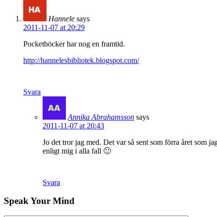
Hannele
says
2011-11-07 at 20:29
Pocketböcker har nog en framtid.
http://hannelesbibliotek.blogspot.com/
Svara
Annika Abrahamsson
says
2011-11-07 at 20:43
Jo det tror jag med. Det var så sent som förra året som j
enligt mig i alla fall 🙂
Svara
Speak Your Mind