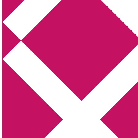
Annikas litteratur- och kulturblogg
Deckare, kriminalromaner, thrillers
Hem
Boktolva
Författarfemman
Kontakt
Om
Webbshop Amazon
Gästinlägg
Bokbloggsjerka
Bloggmaraton
Deckare
Kriminalroman
Utskriftscentralen