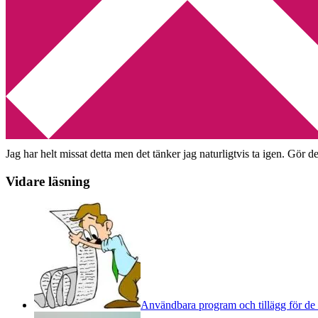
Min tv-blogg
You are here:
Home
/
Pocket
/
Pocketsnack med P3 Populär
Pocketsnack med P3 Populär
2011-11-07
by
Annika
2 Comments
I dag pratades det
pocketböcker på P3 Populär
. Bland annat avhandlad
Jag har helt missat detta men det tänker jag naturligtvis ta igen. Gör d
Vidare läsning
Användbara program och tillägg för de