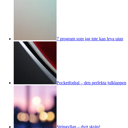
7 program som jag inte kan leva utan
Pocketfodral – den perfekta julklappen
Stringyllan – dyrt skräp!