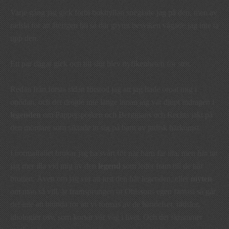
Varje gång jag gick förbi bokhyllan sneglade jag på den, men av
rädsla för att återigen bli så där grymt besviken vågade jag inte ta
upp den.
Ett par dagar gick och till slut blev nyfikenheten för stor.
Redan från första sidan förstod jag att jag hade oroat mig i
onödan, och det dröjde inte länge innan jag var djupt indragen i
legenden
om Papperspojken och Bergmans och Rechts jakt på
den mördare som siktade in sig på barn av judisk härkomst.
I normalfallet brukar jag ha svårt för när barn far illa, men här tar
jag mer illa vid mig av den
legend
som leder fram till de här
brotten. Även om jag vet att just den här legenden, eller
myten
om man så vill, är framsprungen ur Ohlssons egen fantasi så går
det inte att blunda för att vi formas av de händelser, rädslor,
idiologier osv. som korsar vår väg i livet. Och det skrämmer