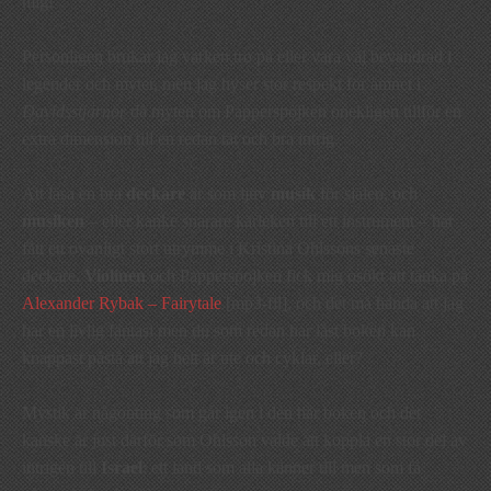
mig!
Personligen brukar jag varken tro på eller vara väl bevandrad i
legender och myter, men jag hyser stor respekt för ämnet i
Davidsstjärnor
då myten om Papperspojken onekligen tillför en
extra dimension till en redan tät och bra intrig.
Att läsa en bra
deckare
är som ljuv
musik
för själen, och
musiken
– eller kanke snarare kärleken till ett instrument – har
fått ett ovanligt stort utrymme i Kristina Ohlssons senaste
deckare.
Violinen
och Papperspojken fick mig osökt att tänka på
Alexander Rybak – Fairytale
[mp3-fil], och det må hända att jag
har en livlig fantasi men du som redan har läst boken kan
knappast påstå att jag helt är ute och cyklar, eller?
Mystik är någonting som går igen i den här boken och det
kanske är just därför som Ohlsson valde att koppla en stor del av
intrigen till
Israel
; ett land som alla känner till men som få