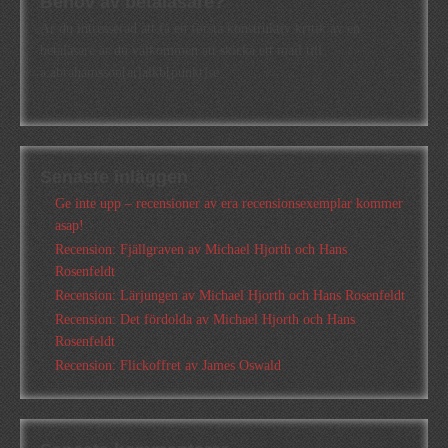
Behov av betaläsare?
Är du intresserad att få en första konstruktiv kritik av en
betaläsare är du välkommen att skicka ett mail till
a.abrahamsson[at]alkb[punkt]se
Senaste inläggen
Ge inte upp – recensioner av era recensionsexemplar kommer
asap!
Recension: Fjällgraven av Michael Hjorth och Hans
Rosenfeldt
Recension: Lärjungen av Michael Hjorth och Hans Rosenfeldt
Recension: Det fördolda av Michael Hjorth och Hans
Rosenfeldt
Recension: Flickoffret av James Oswald