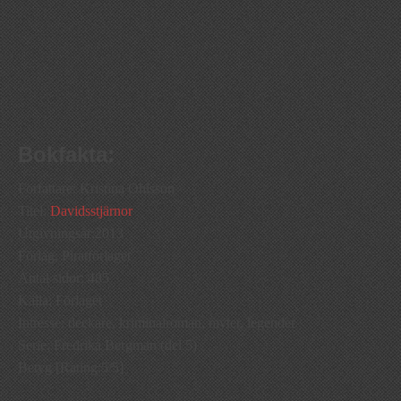
Bokfakta:
Författare: Kristina Ohlsson
Titel:
Davidsstjärnor
Utgivningsår:2013
Förlag: Piratförlaget
Antal sidor: 485
Källa: Förlaget
Intresse: deckare, kriminalroman, myter, legender
Serie: Fredrika Bergman (del 5)
Betyg [Rating:5/5]