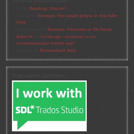
Senaste kommentarer
Pia
om
Bokallergi, finns det?
Christer
om
Recension: Hon tackade gudarna av Jussi Adler
Olsen
Tina Lövgren
om
Recension: Försvunnen av Mo Hayder
Robert W
om
Ge inte upp – recensioner av era
recensionsexemplar kommer asap!
Elizabeth
om
Berättarteknisk detalj
Translation Software