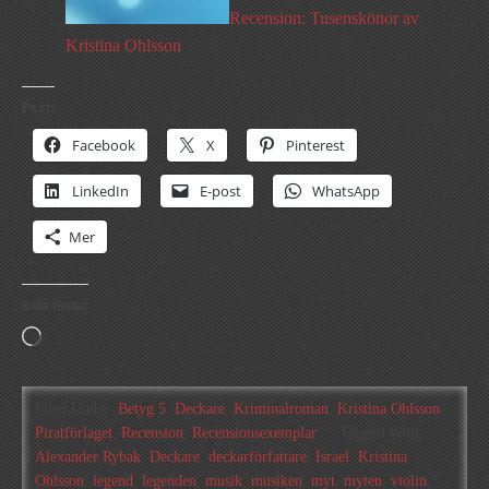
Recension: Tusenskönor av
Kristina Ohlsson
Psst:
Facebook
X
Pinterest
LinkedIn
E-post
WhatsApp
Mer
Gilla detta:
Laddar
in
…
Filed Under:
Betyg 5
,
Deckare
,
Kriminalroman
,
Kristina Ohlsson
,
Piratförlaget
,
Recension
,
Recensionsexemplar
Tagged With:
Alexander Rybak
,
Deckare
,
deckarförfattare
,
Israel
,
Kristina
Ohlsson
,
legend
,
legenden
,
musik
,
musiken
,
myt
,
myten
,
violin
,