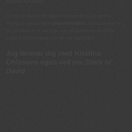
någonsin har besökt.
Genom att läsa
Davidsstjärnor
kommer du att få uppleva
Sveriges i särklass bästa
deckarförfattare
: Att läsa böcker av
bra författare är ett sant nöje, men att läsa böcker av riktiga
proffs är ett privilegium och ren och skär lycka!
Jag lämnar dig med Kristina
Ohlssons egna ord om
Stars of
David