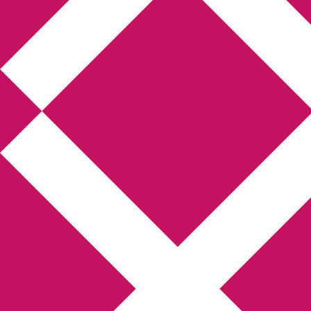
Annikas litteratur-
och kulturblogg
Deckare, kriminalromaner, thrillers
Hem
Boktolva
Författarfemman
Kontakt
Om
Webbshop Amazon
Gästinlägg
Bokbloggsjerka
Bloggmaraton
Deckare
Kriminalroman
Utskriftscentralen
Min tv-blogg