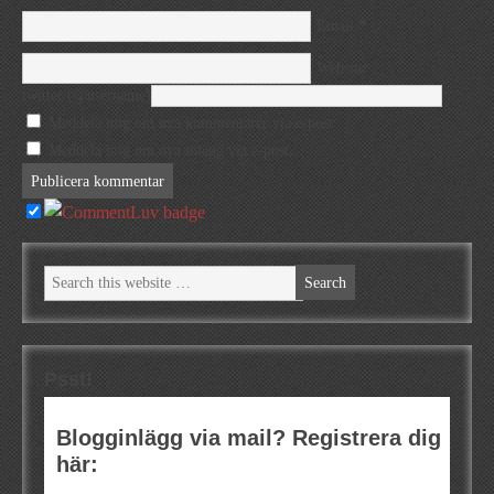
*
Email
Website
twitter (@username)
Meddela mig om nya kommentarer via e-post.
Meddela mig om nya inlägg via e-post.
Psst!
Blogginlägg via mail? Registrera dig
här: