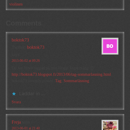
violinen
Comments
boktok73
Twitter:
boktok73
says
2013-06-02 at 09:26
Du har blivit taggad på min blogg. Inget tvång 🙂
http://boktok73.blogspot.fi/2013/06/tag-sommarlasning.html
boktok73 recently posted..
Tag: Sommarläsning
Laddar in …
Svara
Freja
says
2013-06-01 at 21:40