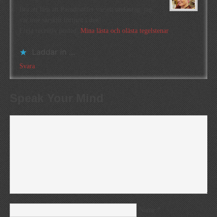
Bra att läsa att Paradisoffer var ett undantag, jag
var inte särskilt förtjust i den!
Freja recently posted..
Mina lästa och olästa tegelstenar
Laddar in …
Svara
Speak Your Mind
*
Name