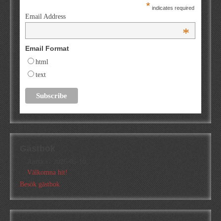
*
indicates required
Email Address
*
Email Format
html
text
Gästbok
Annika
/
2026-05-10
Välkomna hit!
Besök gästbok