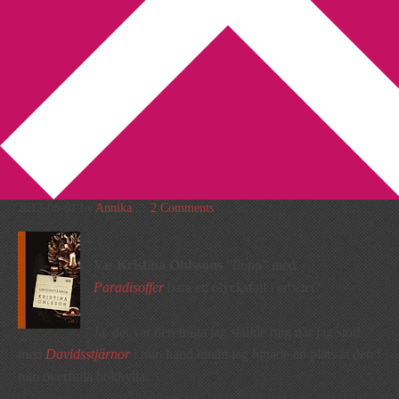
You are here:
Home
/
Betyg 5
/
Recension: Davidsstjärnor av
Kristina Ohlsson
Recension: Davidsstjärnor
av Kristina Ohlsson
2013-06-01
by
Annika
2 Comments
Var
Kristina Ohlssons
”flopp” med
Paradisoffer
bara ett olycksfall i arbetet?
Ja, det var den fråga jag ställde mig när jag stod
med
Davidsstjärnor
i min hand innan jag hittade en plats åt den i
min överfulla bokhylla.