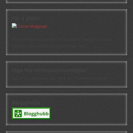
Fin 1 plats!
Högst oväntat tog jag hem första platsen i kategorin Cisions
topplista över svenska litteraturbloggar. Kul!
Inga fler recensionsexemplar!
Jag tar för närvarande inte emot fler recensionsexemplar!
Blogghubb