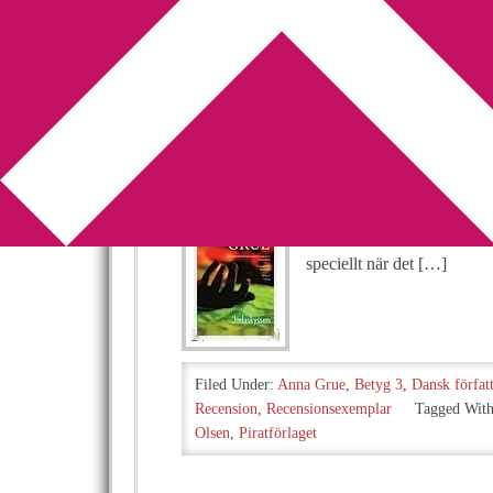
You are here:
Home
/
Archives for Piratförlage
Recension: Jud
2014-03-06
by
Annika
5 Comments
Anna Grue kommer inte up
jag hade ändå ganska stor 
speciellt när det […]
Filed Under:
Anna Grue
,
Betyg 3
,
Dansk förfat
Recension
,
Recensionsexemplar
Tagged Wit
Olsen
,
Piratförlaget