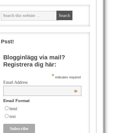
Psst!
Blogginlägg via mail?
Registrera dig här:
*
indicates required
Email Address
*
Email Format
html
text