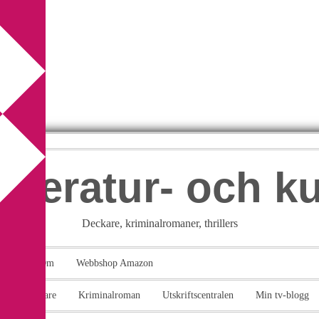
itteratur- och k
Deckare, kriminalromaner, thrillers
takt
Om
Webbshop Amazon
n
Deckare
Kriminalroman
Utskriftscentralen
Min tv-blogg