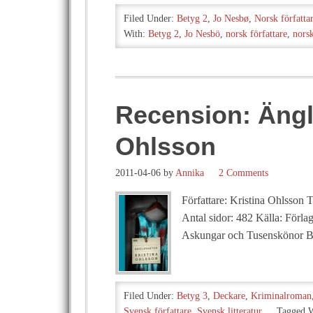
Filed Under:
Betyg 2
,
Jo Nesbø
,
Norsk författa
With:
Betyg 2
,
Jo Nesbö
,
norsk författare
,
norsk
Recension: Ängl
Ohlsson
2011-04-06
by
Annika
2 Comments
Författare: Kristina Ohlsson T
Antal sidor: 482 Källa: Förlag
Askungar och Tusenskönor Be
Filed Under:
Betyg 3
,
Deckare
,
Kriminalroman
Svensk författare
,
Svensk litteratur
Tagged 