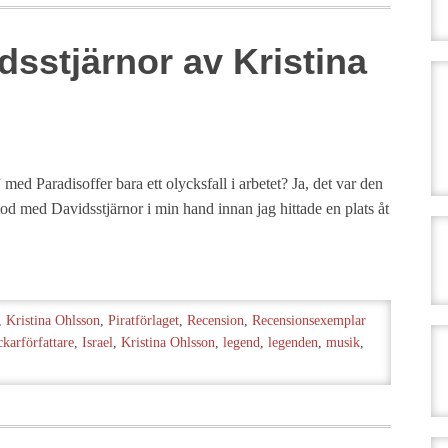
sstjärnor av Kristina
med Paradisoffer bara ett olycksfall i arbetet? Ja, det var den
stod med Davidsstjärnor i min hand innan jag hittade en plats åt
,
Kristina Ohlsson
,
Piratförlaget
,
Recension
,
Recensionsexemplar
ckarförfattare
,
Israel
,
Kristina Ohlsson
,
legend
,
legenden
,
musik
,