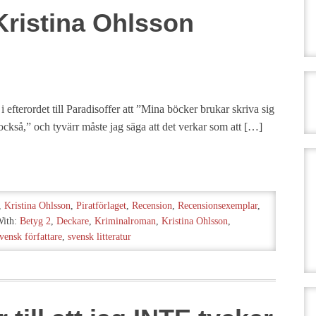
Kristina Ohlsson
i efterordet till Paradisoffer att ”Mina böcker brukar skriva sig
också,” och tyvärr måste jag säga att det verkar som att […]
,
Kristina Ohlsson
,
Piratförlaget
,
Recension
,
Recensionsexemplar
,
With:
Betyg 2
,
Deckare
,
Kriminalroman
,
Kristina Ohlsson
,
vensk författare
,
svensk litteratur