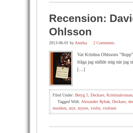
Recension: David
Ohlsson
2013-06-01
by
Annika
2 Comments
Var Kristina Ohlssons ”flopp” 
fråga jag ställde mig när jag 
[…]
Filed Under:
Betyg 5
,
Deckare
,
Kriminalroman
Tagged With:
Alexander Rybak
,
Deckare
,
de
musiken
,
myt
,
myten
,
violin
,
violinen