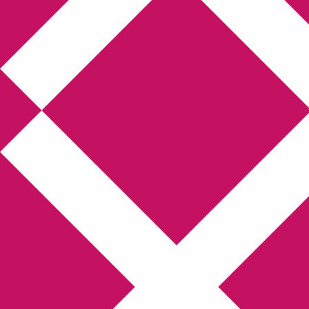
Annikas l
Hem
Boktolva
Författarfemman
Kon
Gästinlägg
Bokbloggsjerka
Bloggmarato