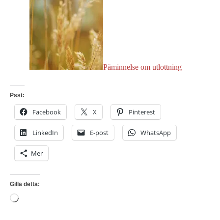
Påminnelse om utlottning
Psst:
Facebook
X
Pinterest
LinkedIn
E-post
WhatsApp
Mer
Gilla detta:
Laddar
in