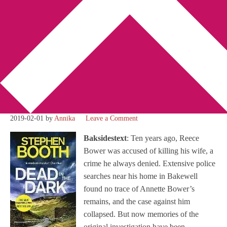
You are here:
Home
/
Betyg 4
/
Recension: Dead in the Dark av
Stephen Booth
Recension: Dead in the Dark
av Stephen Booth
2019-02-01
by
Annika
Leave a Comment
Baksidestext
: Ten years ago, Reece
Bower was accused of killing his wife, a
crime he always denied. Extensive police
searches near his home in Bakewell
found no trace of Annette Bower’s
remains, and the case against him
collapsed. But now memories of the
original investigation have been