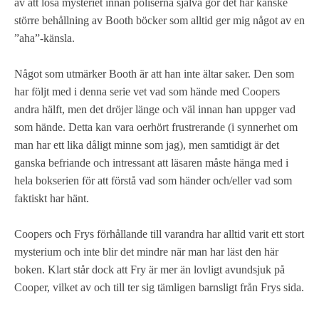
av att lösa mysteriet innan poliserna själva gör det har kanske
större behållning av Booth böcker som alltid ger mig något av en
”aha”-känsla.
Något som utmärker Booth är att han inte ältar saker. Den som
har följt med i denna serie vet vad som hände med Coopers
andra hälft, men det dröjer länge och väl innan han uppger vad
som hände. Detta kan vara oerhört frustrerande (i synnerhet om
man har ett lika dåligt minne som jag), men samtidigt är det
ganska befriande och intressant att läsaren måste hänga med i
hela bokserien för att förstå vad som händer och/eller vad som
faktiskt har hänt.
Coopers och Frys förhållande till varandra har alltid varit ett stort
mysterium och inte blir det mindre när man har läst den här
boken. Klart står dock att Fry är mer än lovligt avundsjuk på
Cooper, vilket av och till ter sig tämligen barnsligt från Frys sida.