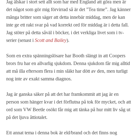
Jag älskar i stort sett allt som har med England att göra men är
det något som gör mig förvirrad så är det ”Tea time”. Jag känner
många britter som säger att detta innebär middag, men de kan
inte ge ett rakt svar på vad korrekt ord för middag är i detta fall.
Jag stöter på detta såväl i böcker, i det verkliga livet som i tv-
serier (senast i
Scott and Bailey
).
Som en extra spänningslösare har Booth slängt in att Coopers
brors fru har en allvarlig sjukdom. Denna sjukdom får mig alltid
att må illa eftersom flera i min släkt har dött av den, men turligt
nog inte av exakt samma diagnos.
Jag är ganska säker på att det har framkommit att jag är en
person som hänger kvar i det förflutna på tok för mycket, och att
ord som VW Beetle osökt får mig att tänka på hur mitt liv såg ut
på det ljuva åttiotalet.
Ett annat tema i denna bok är eld/brand och det finns nog