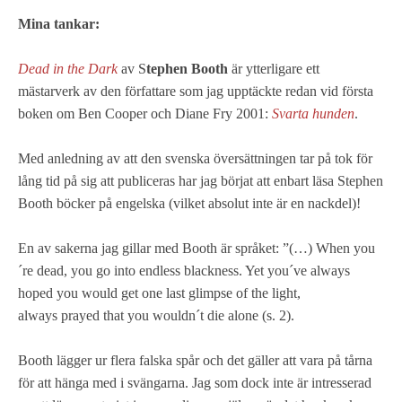
Mina tankar:
Dead in the Dark
av S
tephen Booth
är ytterligare ett
mästarverk av den författare som jag upptäckte redan vid första
boken om Ben Cooper och Diane Fry 2001:
Svarta hunden
.
Med anledning av att den svenska översättningen tar på tok för
lång tid på sig att publiceras har jag börjat att enbart läsa Stephen
Booth böcker på engelska (vilket absolut inte är en nackdel)!
En av sakerna jag gillar med Booth är språket: ”(…) When you
´re dead, you go into endless blackness. Yet you´ve always
hoped you would get one last glimpse of the light,
always
prayed that you wouldn´t die alone (s. 2).
Booth lägger ur flera falska spår och det gäller att vara på tårna
för att hänga med i svängarna. Jag som dock inte är intresserad