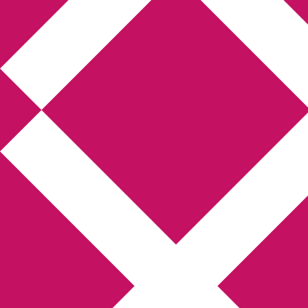
Annikas litteratur-
och kulturblogg
Deckare, kriminalromaner, thrillers
Hem
Boktolva
Författarfemman
Kontakt
Om
Webbshop Amazon
Gästinlägg
Bokbloggsjerka
Bloggmaraton
Deckare
Kriminalroman
Utskriftscentralen
Min tv-blogg