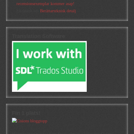
recensionsexemplar kommer asap!
Elizabeth
om
Berättarteknisk detalj
Translation Software
Fin 1 plats!