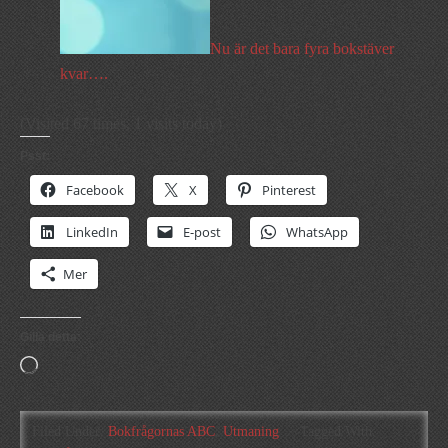
Nu är det bara fyra bokstäver
kvar….
(Visited 67 times, 1 visits today)
Psst:
Facebook
X
Pinterest
LinkedIn
E-post
WhatsApp
Mer
Gilla detta:
Laddar
in
…
Filed Under:
Bokfrågornas ABC
,
Utmaning
Tagged With: