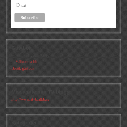
text
Gästbok
Annika
/
2026-05-10
Välkomna hit!
Besök gästbok
Missa inte min TV-blogg
http://www.atvb.alkb.se
Kategorier