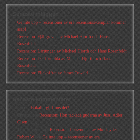
Senaste inläggen
Ge inte upp – recensioner av era recensionsexemplar kommer
asap!
Recension: Fjällgraven av Michael Hjorth och Hans
Rosenfeldt
Recension: Lärjungen av Michael Hjorth och Hans Rosenfeldt
Recension: Det fördolda av Michael Hjorth och Hans
Rosenfeldt
Recension: Flickoffret av James Oswald
Senaste kommentarer
Pia
om
Bokallergi, finns det?
Christer
om
Recension: Hon tackade gudarna av Jussi Adler
Olsen
Tina Lövgren
om
Recension: Försvunnen av Mo Hayder
Robert W
om
Ge inte upp – recensioner av era