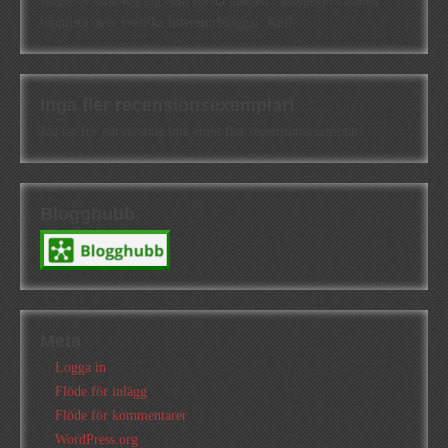
Högst oväntat tog jag hem första platsen i kategorin Cisions
topplista över svenska litteraturbloggar. Kul!
Inga fler recensionsexemplar!
Jag tar för närvarande inte emot fler recensionsexemplar!
Blogghubb
Meta
Logga in
Flöde för inlägg
Flöde för kommentarer
WordPress.org