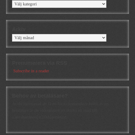
Kategorier
Arkiv
Arkiv
Prenumerera via RSS
Subscribe in a reader
Behov av betaläsare?
Är du intresserad att få en första konstruktiv kritik av en
betaläsare är du välkommen att skicka ett mail till
a.abrahamsson[at]alkb[punkt]se