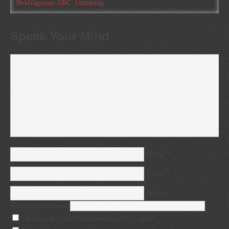
Bokfrågornas ABC
,
Utmaning
Speak Your Mind
*
Name
*
Email
Website
twitter (@username)
Meddela mig om nya kommentarer via e-post.