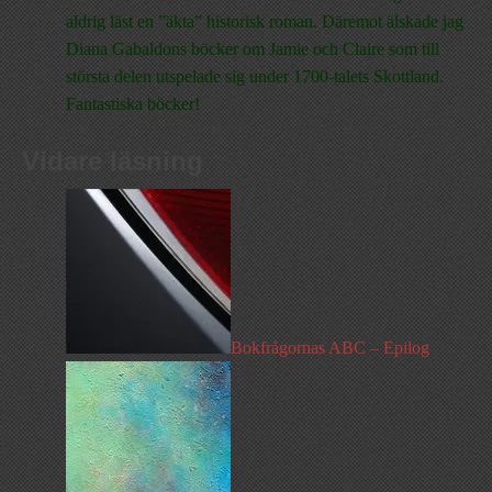
aldrig läst en ”äkta” historisk roman. Däremot älskade jag
Diana Gabaldons böcker om Jamie och Claire som till
största delen utspelade sig under 1700-talets Skottland.
Fantastiska böcker!
Vidare läsning
Bokfrågornas ABC – Epilog