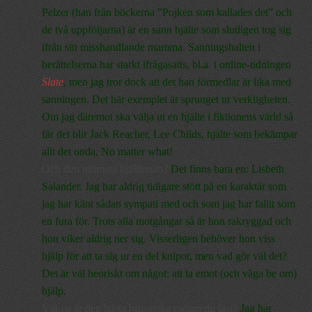
Pelzer (han från böckerna ”Pojken som kallades det” och
de två uppföljarna) är en sann hjälte som slutligen tog sig
ifrån sin misshandlande mamma. Sanningshalten i
berättelserna har starkt ifrågasatts, bl.a. i online-tidningen
Slate
, men jag tror dock att det han förmedlar är lika med
sanningen. Det här exemplet är sprunget ur verkligheten.
Om jag däremot ska välja ut en hjälte i fiktionens värld så
får det blir Jack Reacher, Lee Childs, hjälte som bekämpar
allt det onda, No matter what!
Och den ultimata hjältinnan?
Det finns bara en: Lisbeth
Salander. Jag har aldrig tidigare stött på en karaktär som
jag har känt sådan sympati med och som jag har fallit som
en fura för. Trots alla motgångar så är hon rakryggad och
hon viker aldrig ner sig. Visserligen behöver hon viss
hjälp för att ta sig ur en del knipor, men vad gör väl det?
Det är väl heoriskt om något: att ta emot (och våga be om)
hjälp.
Vilken är den bästa historiska roman du läst?
Jag har