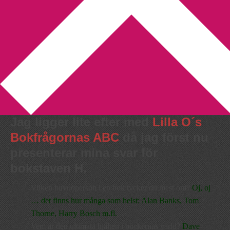
You are here:
Home
/
Bokfrågornas ABC
/
Bokfrågornas ABC del
8
Bokfrågornas ABC del 8
2010-01-22
by
Annika
Leave a Comment
Jag ligger lite efter med
Lilla O´s
Bokfrågornas ABC
då jag först nu
presenterar mina svar för
bokstaven H.
Vilken huvudperson i en bok tycker du mest om?
Oj, oj
… det finns hur många som helst: Alan Banks, Tom
Thorne, Harry Bosch m.fl.
Vem är den ultimata hjälten i böckernas värld?
Dave