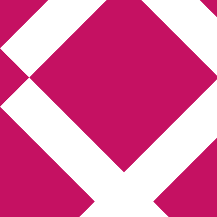
Annikas litteratur-
och kulturblogg
Deckare, kriminalromaner, thrillers
Hem
Boktolva
Författarfemman
Kontakt
Om
Webbshop Amazon
Gästinlägg
Bokbloggsjerka
Bloggmaraton
Deckare
Kriminalroman
Utskriftscentralen
Min tv-blogg