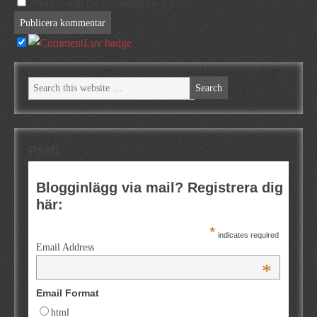
Meddela mig om nya inlägg via e-post.
Psst!
Blogginlägg via mail? Registrera dig
här:
*
indicates required
Email Address
*
Email Format
html