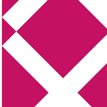
Annikas litteratur- och kulturblogg
Deckare, kriminalromaner, thrillers
Hem
Boktolva
Författarfemman
Kontakt
Om
Webbshop Amazon
Gästinlägg
Bokbloggsjerka
Bloggmaraton
Deckare
Kriminalroman
Utskriftscentralen