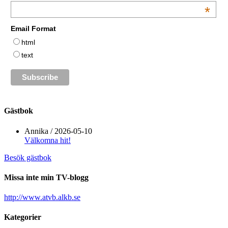
*
Email Format
html
text
Gästbok
Annika
/
2026-05-10
Välkomna hit!
Besök gästbok
Missa inte min TV-blogg
http://www.atvb.alkb.se
Kategorier