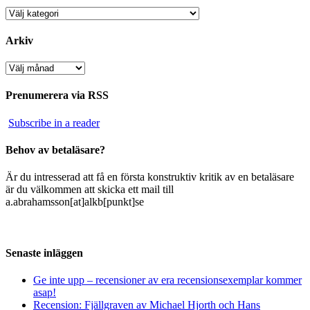
Kategorier
Arkiv
Arkiv
Prenumerera via RSS
Subscribe in a reader
Behov av betaläsare?
Är du intresserad att få en första konstruktiv kritik av en betaläsare
är du välkommen att skicka ett mail till
a.abrahamsson[at]alkb[punkt]se
Senaste inläggen
Ge inte upp – recensioner av era recensionsexemplar kommer
asap!
Recension: Fjällgraven av Michael Hjorth och Hans