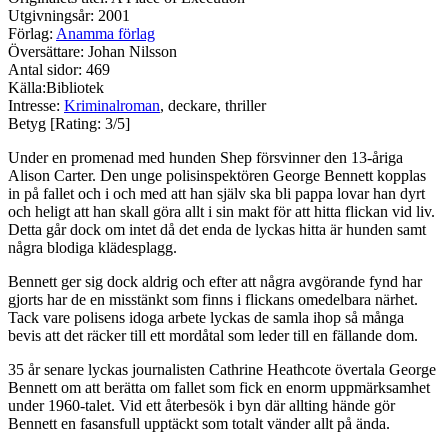
Utgivningsår: 2001
Förlag:
Anamma förlag
Översättare: Johan Nilsson
Antal sidor: 469
Källa:Bibliotek
Intresse:
Kriminalroman
, deckare, thriller
Betyg [Rating: 3/5]
Under en promenad med hunden Shep försvinner den 13-åriga
Alison Carter. Den unge polisinspektören George Bennett kopplas
in på fallet och i och med att han själv ska bli pappa lovar han dyrt
och heligt att han skall göra allt i sin makt för att hitta flickan vid liv.
Detta går dock om intet då det enda de lyckas hitta är hunden samt
några blodiga klädesplagg.
Bennett ger sig dock aldrig och efter att några avgörande fynd har
gjorts har de en misstänkt som finns i flickans omedelbara närhet.
Tack vare polisens idoga arbete lyckas de samla ihop så många
bevis att det räcker till ett mordåtal som leder till en fällande dom.
35 år senare lyckas journalisten Cathrine Heathcote övertala George
Bennett om att berätta om fallet som fick en enorm uppmärksamhet
under 1960-talet. Vid ett återbesök i byn där allting hände gör
Bennett en fasansfull upptäckt som totalt vänder allt på ända.