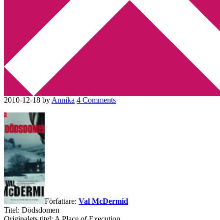
Min tv-blogg
You are here:
Home
/
Betyg 3
/
Recension: Dödsdomen av Val
McDermid
Recension: Dödsdomen av Val
McDermid
2010-12-18
by
Annika
4 Comments
Författare:
Val McDermid
Titel: Dödsdomen
Originalets titel: A Place of Execution