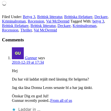
Laddar
in
…
Filed Under:
Betyg 3
,
Brittisk litteratur
,
Brittiska författare
,
Deckare
,
Kriminalroman
,
Recension
,
Val McDermid
Tagged With:
betyg 3
,
Brittisk författare
,
Brittisk litteratur
,
Deckare
,
Kriminalroman
,
Recension
,
Thriller
,
Val McDermid
Comments
Gunnar
says
2010-12-19 at 17:34
Hej
Du har väl laddat rejält med läsning för helgerna?
Jag ska läsa Donna Leons senaste bl a har jag tänkt.
Önskar Dig en god Jul!
Gunnar recently posted..
From all of us
Laddar in …