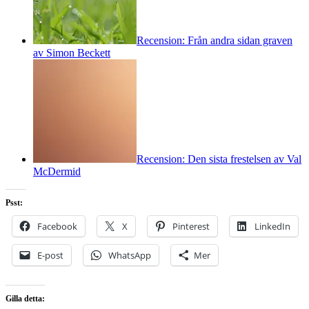
Recension: Från andra sidan graven
av Simon Beckett
Recension: Den sista frestelsen av Val
McDermid
Psst:
Facebook
X
Pinterest
LinkedIn
E-post
WhatsApp
Mer
Gilla detta: