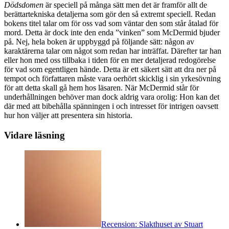
Dödsdomen
är speciell på många sätt men det är framför allt de
berättartekniska detaljerna som gör den så extremt speciell. Redan
bokens titel talar om för oss vad som väntar den som står åtalad för
mord. Detta är dock inte den enda ”vinken” som McDermid bjuder
på. Nej, hela boken är uppbyggd på följande sätt: någon av
karaktärerna talar om något som redan har inträffat. Därefter tar han
eller hon med oss tillbaka i tiden för en mer detaljerad redogörelse
för vad som egentligen hände. Detta är ett säkert sätt att dra ner på
tempot och författaren måste vara oerhört skicklig i sin yrkesövning
för att detta skall gå hem hos läsaren. När McDermid står för
underhållningen behöver man dock aldrig vara orolig: Hon kan det
där med att bibehålla spänningen i och intresset för intrigen oavsett
hur hon väljer att presentera sin historia.
Vidare läsning
Recension: Slakthuset av Stuart