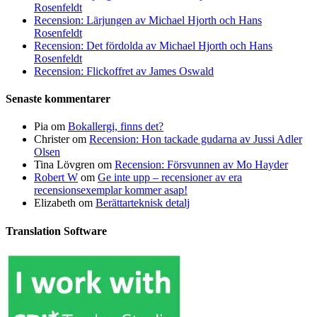
Rosenfeldt
Recension: Lärjungen av Michael Hjorth och Hans
Rosenfeldt
Recension: Det fördolda av Michael Hjorth och Hans
Rosenfeldt
Recension: Flickoffret av James Oswald
Senaste kommentarer
Pia
om
Bokallergi, finns det?
Christer
om
Recension: Hon tackade gudarna av Jussi Adler
Olsen
Tina Lövgren
om
Recension: Försvunnen av Mo Hayder
Robert W
om
Ge inte upp – recensioner av era
recensionsexemplar kommer asap!
Elizabeth
om
Berättarteknisk detalj
Translation Software