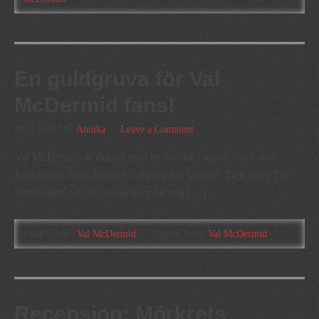
En guldgruva för Val
McDermid fans!
2012-05-27
by
Annika
Leave a Comment
Val McDermid är aktuell med en ny bok i serien om Carol
Jordan och Tony Hill och som jag har längtat! Den heter The
Retribution och är på väg hem till mig […]
Filed Under:
Val McDermid
Tagged With:
Val McDermid
Recension: Mörkrets