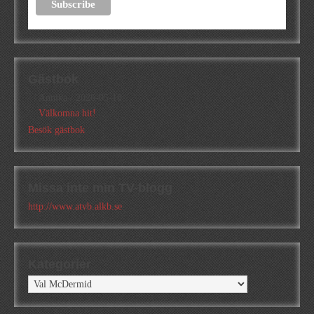
Gästbok
Annika
/
2026-05-10
Välkomna hit!
Besök gästbok
Missa inte min TV-blogg
http://www.atvb.alkb.se
Kategorier
Kategorier