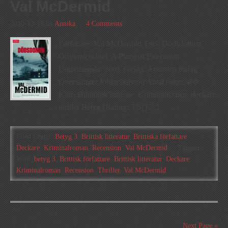
Val McDermid
2010-12-18
by
Annika
4 Comments
Författare: Val McDermid Titel: Dödsdomen
Originalets titel: A Place of Execution
Utgivningsår: 2001 Förlag: Anamma förlag
Översättare: Johan Nilsson Antal sidor: 469
Källa:Bibliotek Intresse: Kriminalroman, deckare,
thriller Betyg [Rating: 3/5] […]
Filed Under:
Betyg 3
,
Brittisk litteratur
,
Brittiska författare
,
Deckare
,
Kriminalroman
,
Recension
,
Val McDermid
Tagged
With:
betyg 3
,
Brittisk författare
,
Brittisk litteratur
,
Deckare
,
Kriminalroman
,
Recension
,
Thriller
,
Val McDermid
Next Page »