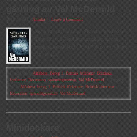
gärning av Val McDermid
2011-10-09
by
Annika
Leave a Comment
Jag är ett stort fan av Val McDermids serie om
Tony Hill och Carol Jordan och jag blev så
otroligt glad när jag både på Bokus och Adlibris
läste att […]
Filed Under:
Alfabeta
,
Betyg 1
,
Brittisk litteratur
,
Brittiska
författare
,
Recension
,
spänningsroman
,
Val McDermid
Tagged
With:
Alfabeta
,
betyg 1
,
Brittisk författare
,
Brittisk litteratur
,
Recension
,
spänningsroman
,
Val McDermid
Minideckare