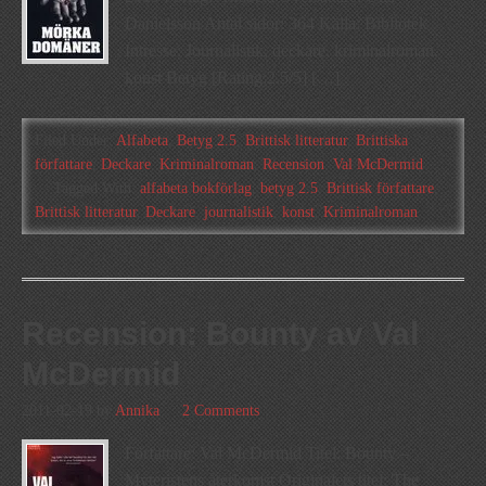
Danielsson Antal sidor: 364 Källa: Bibliotek
Intresse: Journalistik, deckare, kriminalroman,
konst Betyg [Rating:2.5/5] […]
Filed Under:
Alfabeta
,
Betyg 2.5
,
Brittisk litteratur
,
Brittiska
författare
,
Deckare
,
Kriminalroman
,
Recension
,
Val McDermid
Tagged With:
alfabeta bokförlag
,
betyg 2.5
,
Brittisk författare
,
Brittisk litteratur
,
Deckare
,
journalistik
,
konst
,
Kriminalroman
Recension: Bounty av Val
McDermid
2011-02-19
by
Annika
2 Comments
Författare: Val McDermid Titel: Bounty –
Myteristens återkomst Originalets titel: The