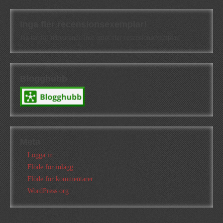
Inga fler recensionsexemplar!
Jag tar för närvarande inte emot fler recensionsexemplar!
Blogghubb
Meta
Logga in
Flöde för inlägg
Flöde för kommentarer
WordPress.org