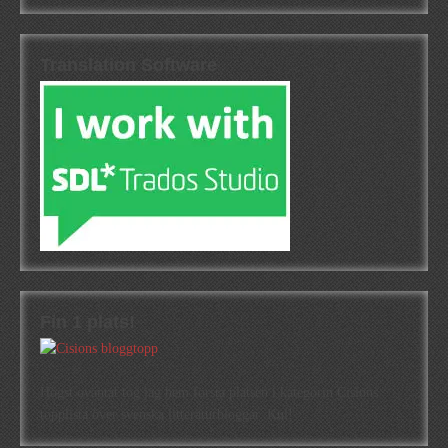
Translation Software
Fin 1 plats!
Högst oväntat tog jag hem första platsen i kategorin Cisions
topplista över svenska litteraturbloggar. Kul!