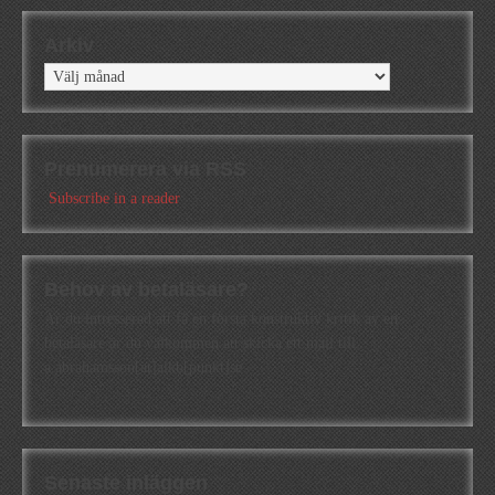
Arkiv
Arkiv
Prenumerera via RSS
Subscribe in a reader
Behov av betaläsare?
Är du intresserad att få en första konstruktiv kritik av en
betaläsare är du välkommen att skicka ett mail till
a.abrahamsson[at]alkb[punkt]se
Senaste inläggen