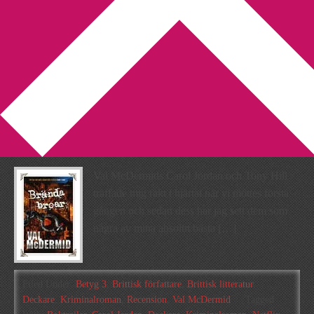
You are here:
Home
/
Archives for Val McDermid
Recension: Brända broar av
Val McDermid
2014-10-25
by
Annika
1 Comment
Val McDermids Carol Jordan och Tony Hill
träffade mig rakt i hjärtat när vi möttes första
gången och sedan dess har jag sett dem som
några av mina absolut bästa […]
Filed Under:
Betyg 3
,
Brittisk författare
,
Brittisk litteratur
,
Deckare
,
Kriminalroman
,
Recension
,
Val McDermid
Tagged