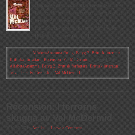
Originalets titel: KickBack Utgivningsår: 1995
Förlag: AlfabetaAnamma Översättare: Agneta
Rehder Antal sidor: 220 Källa: Köpt Intresse:
Privatdetektiv, spänning Andra titlar i serien:
Dödligt spel, Crackjakt, […]
Filed Under:
AlfabetaAnamma förlag
,
Betyg 2
,
Brittisk litteratur
,
Brittiska författare
,
Recension
,
Val McDermid
Tagged With:
AlfabetaAnamma
,
Betyg 2
,
Brittisk författare
,
Brittisk litteratur
,
privatdetektiv
,
Recension
,
Val McDermid
Recension: I terrorns
skugga av Val McDermid
2010-12-27
by
Annika
Leave a Comment