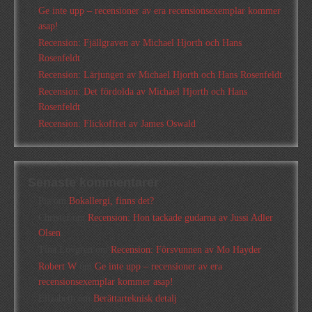
Ge inte upp – recensioner av era recensionsexemplar kommer
asap!
Recension: Fjällgraven av Michael Hjorth och Hans
Rosenfeldt
Recension: Lärjungen av Michael Hjorth och Hans Rosenfeldt
Recension: Det fördolda av Michael Hjorth och Hans
Rosenfeldt
Recension: Flickoffret av James Oswald
Senaste kommentarer
Pia
om
Bokallergi, finns det?
Christer
om
Recension: Hon tackade gudarna av Jussi Adler
Olsen
Tina Lövgren
om
Recension: Försvunnen av Mo Hayder
Robert W
om
Ge inte upp – recensioner av era
recensionsexemplar kommer asap!
Elizabeth
om
Berättarteknisk detalj