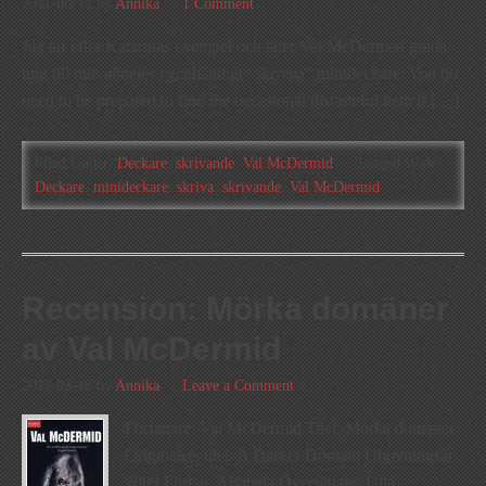
2011-06-12
by
Annika
1 Comment
Jag tar efter Katarinas exempel och låter Val McDermed guida
mig till min alldeles egenhändigt ”skrivna” minideckare: You do
need to be prepared to find the occasional distasteful item if […]
Filed Under:
Deckare
,
skrivande
,
Val McDermid
Tagged With:
Deckare
,
minideckare
,
skriva
,
skrivande
,
Val McDermid
Recension: Mörka domäner
av Val McDermid
2011-03-15
by
Annika
Leave a Comment
Författare: Val McDermid Titel: Mörka domäner
Originalets titel: A Darker Domain Utgivningsår:
2009 Förlag: Alfabeta Översättare: Ulla