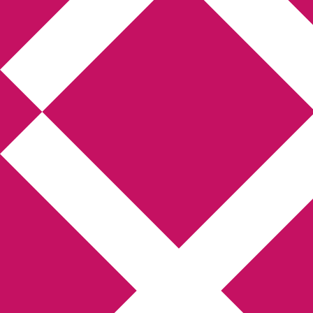
Annikas litteratur-
och kulturblogg
Deckare, kriminalromaner, thrillers
Hem
Boktolva
Författarfemman
Kontakt
Om
Webbshop Amazon
Gästinlägg
Bokbloggsjerka
Bloggmaraton
Deckare
Kriminalroman
Utskriftscentralen
Min tv-blogg