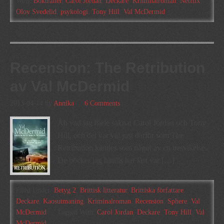
With:
Boktrailer
,
Carol Jordan
,
Deckare
,
Kriminalroman
,
Netflix
,
Olov Svedelid
,
psykologi
,
Tony Hill
,
Val McDermid
Recension: The Retribution
av Val McDermid
2013-04-14
by
Annika
6 Comments
Åh vad jag hade saknat Carol Jordan och Tony
Hill, och det var väl just därför som The
Retribution kändes som något av en besvikelse.
De böcker jag hittills har läst var […]
Filed Under:
Betyg 2
,
Brittisk litteratur
,
Brittiska författare
,
Deckare
,
Kaosutmaning
,
Kriminalroman
,
Recension
,
Sphere
,
Val
McDermid
Tagged With:
Carol Jordan
,
Deckare
,
Tony Hill
,
Val
McDermid