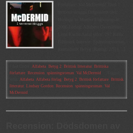
Författare: Val McDermid Titel: I
terrorns skugga Originalets titel:
Hostage to Murder Utgivningsår:
2006 Förlag: Alfabeta Översättare:
Lena Karlin Antal sidor: 297 Källa:
Bibliotek Intresse: Spänningsroman,
journalistik Betyg [Rating: 2/5] […]
Filed Under:
Alfabeta
,
Betyg 2
,
Brittisk litteratur
,
Brittiska
författare
,
Recension
,
spänningsroman
,
Val McDermid
Tagged
With:
Alfabeta
,
Alfabeta förlag
,
Betyg 2
,
Brittisk författare
,
Brittisk
litteratur
,
Lindsay Gordon
,
Recension
,
spänningsroman
,
Val
McDermid
Recension: Dödsdomen av