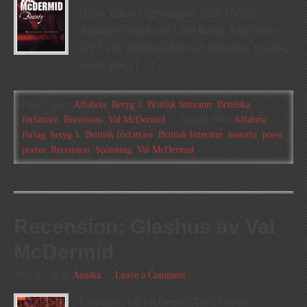
Grave Tattoo Utgivningsår: 2006 Förlag:
Alfabeta Översättare: Lena Karlin Antal sidor:
429 Källa: Bibliotek Intresse: Spänning, historia,
poeter, poesi […]
Filed Under:
Alfabeta
,
Betyg 1
,
Brittisk litteratur
,
Brittiska
författare
,
Recension
,
Val McDermid
Tagged With:
Alfabeta
förlag
,
betyg 1
,
Brittisk författare
,
Brittisk litteratur
,
historia
,
poesi
,
poeter
,
Recension
,
Spänning
,
Val McDermid
Recension: Glashus av Val
McDermid
2011-02-16
by
Annika
Leave a Comment
Författare: Val McDermid Titel: Glashus