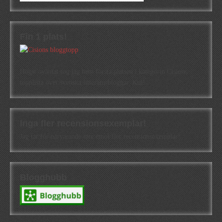
Fin 1 plats!
Högst oväntat tog jag hem första platsen i kategorin Cisions
topplista över svenska litteraturbloggar. Kul!
Inga fler recensionsexemplar!
Jag tar för närvarande inte emot fler recensionsexemplar!
Blogghubb