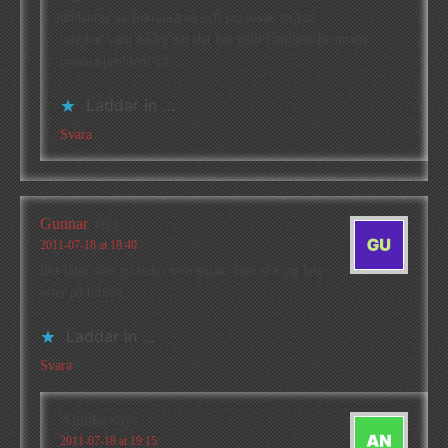
undantag av Inkräktaren och jag lovar att jag
inte har varit nådig när det har gällt familjen Bromans
privata problem 🙂
Laddar in …
Svara
Gunnar
says
2011-07-18 at 18:40
Det låter som en bok i min smak. Den ska jag leta
efter på biblan.
Laddar in …
Svara
Annika
says
2011-07-18 at 19:15