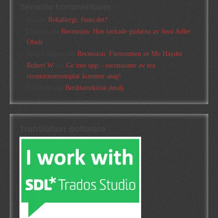
Senaste kommentarer
Pia
om
Bokallergi, finns det?
Christer
om
Recension: Hon tackade gudarna av Jussi Adler
Olsen
Tina Lövgren
om
Recension: Försvunnen av Mo Hayder
Robert W
om
Ge inte upp – recensioner av era
recensionsexemplar kommer asap!
Elizabeth
om
Berättarteknisk detalj
Translation Software