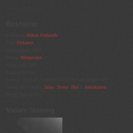
<-<-<-<-<<-<<-<-<
Bokfakta:
Författare:
Håkan Östlundh
Titel:
Dykaren
Utgivningsår: 2011
Förlag:
Månpocket
Antal sidor: 380
Källa: Bibliotek
Intresse: Deckare, kriminalroman, deckare jorden runt
Andra titlar i serien:
Släke
,
Terror
,
Blot
&
Inkräktaren
Betyg [Rating:4/5]
Vidare läsning