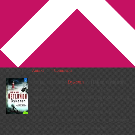
You are here:
Home
/
Betyg 4
/
Recension: Dykaren av Håkan
Östlundh
Recension: Dykaren av
Håkan Östlundh
2011-07-18
by
Annika
4 Comments
Att jag sträckläste
Dykaren
av
Håkan Östlundh
beror på tre saker: Jag var för första gången
barnvakt åt min systerdotters ettåriga dotter och jag
hade redan från början bestämt mig för att jag
skulle vara uppe tills hennes föräldrar skulle
komma och hämta henne vid ca 02.30. Dessutom
var min snart vuxna dotter ute på lördagens festligheter i ”stan”
och som den hönsmamma jag är kunde jag inte gå och lägga mig