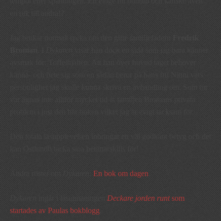
tempot eller spänningen. En eloge till honom och kanske även
en pik till andra!?
Jag brukar normalt tycka om den gifte familjefadern
Fredrik
Broman
. I
Dykaren
visar han dock en sida som jag bara känner
avsmak för: Toffelhjälten. Att han över huvud taget behöver
känna- och bete sig som en sådan beror på hans fru Ninni vars
personlighet jag skulle kunna skriva en avhandling om. Som tur
var ägnas inte alltför mycket tid åt familjen Bromans privata
problem i just den här boken vilket jag är evigt tacksam för.
Den totala läsupplevelsen inbringar ett väl godkänt betyg och det
kan Östlundh tacka sina berättarskills för!
Andra röster om
Dykaren
:
En bok om dagen
.
Dykaren
ingår i läsutmaningen
Deckare jorden runt
som
startades av Paulas bokblogg
.