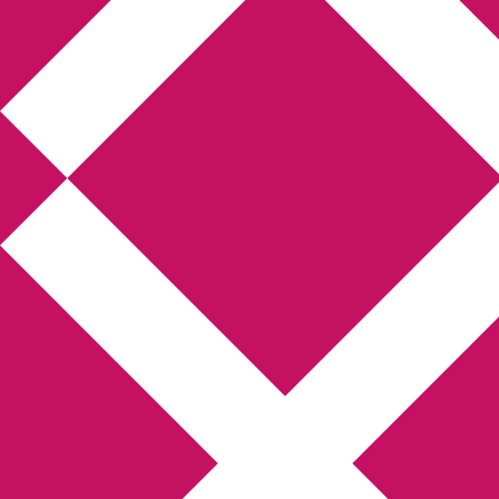
Annikas litteratur-
och kulturblogg
Deckare, kriminalromaner, thrillers
Hem
Boktolva
Författarfemman
Kontakt
Om
Webbshop Amazon
Gästinlägg
Bokbloggsjerka
Bloggmaraton
Deckare
Kriminalroman
Utskriftscentralen
Min tv-blogg