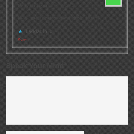
Det tycker jag att du ska göra 🙂
Har du inte läst någonting av Östlundh tidigare?
Laddar in …
Svara
Speak Your Mind