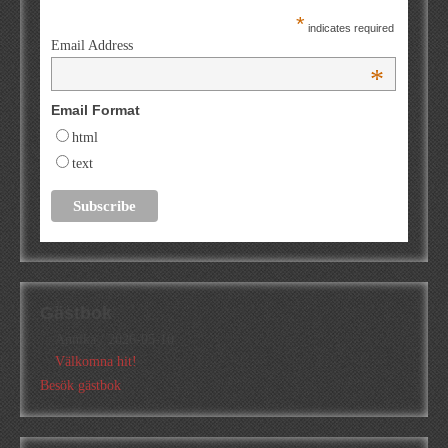
*
indicates required
Email Address
*
Email Format
html
text
Gästbok
Annika
/
2026-05-10
Välkomna hit!
Besök gästbok