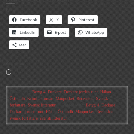
Psst:
Facebook
X
Pinterest
LinkedIn
E-post
WhatsApp
Mer
Gilla detta:
Laddar
in
…
Filed Under:
Betyg 4
,
Deckare
,
Deckare jorden runt
,
Håkan
Östlundh
,
Kriminalroman
,
Månpocket
,
Recension
,
Svensk
författare
,
Svensk litteratur
Tagged With:
Betyg 4
,
Deckare
,
Deckare jorden runt
,
Håkan Östlundh
,
Månpocket
,
Recension
,
svensk författare
,
svensk litteratur