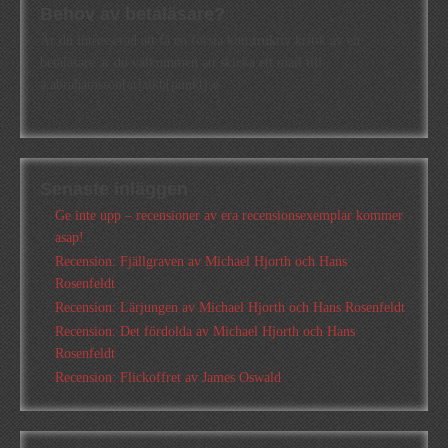
Behov av betaläsare?
Är du intresserad att få en första konstruktiv kritik av en
betaläsare är du välkommen att skicka ett mail till
a.abrahamsson[at]alkb[punkt]se
Senaste inläggen
Ge inte upp – recensioner av era recensionsexemplar kommer
asap!
Recension: Fjällgraven av Michael Hjorth och Hans
Rosenfeldt
Recension: Lärjungen av Michael Hjorth och Hans Rosenfeldt
Recension: Det fördolda av Michael Hjorth och Hans
Rosenfeldt
Recension: Flickoffret av James Oswald