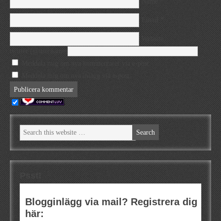
*
Name
*
Email
Website
twitter (@username)
Meddela mig om nya kommentarer via e-post.
Meddela mig om nya inlägg via e-post.
Psst!
Blogginlägg via mail? Registrera dig
här: