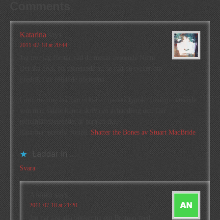
Comments
Katarina
says
2011-07-18 at 20:44
Jag tror jag förstår vad du menar avseende Ninni.
Det ska dock bli spännande att se vad du tycker om
Fredrik i de följande böckerna.
I min mening har han också ett ganska typiskt manligt beteende
som man skulle kunna skriva en avhandling om. Där
toffelhjältebeteendet är bara en del.
Katarina recently posted..
Shatter the Bones av Stuart MacBride
Laddar in …
Svara
Annika
says
2011-07-18 at 21:20
Jag har läst alla böcker nu om Broman med