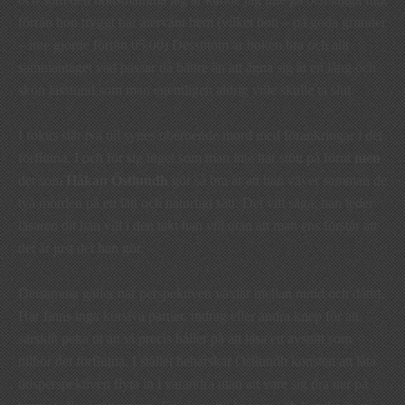
förrän hon tryggt har återvänt hem (vilket hon – på goda grunder
– inte gjorde förrän 05.00) Dessutom är boken bra och allt
sammantaget vad passar då bättre än att ägna sig åt en lång och
skön lässtund som man egentligen aldrig ville skulle ta slut.
I fokus står två till synes oberoende mord med förankringar i det
förflutna. I och för sig inget som man inte har stött på förut
men
det som
Håkan Östlundh
gör så bra är att han väver samman de
två morden på ett lätt och naturligt sätt. Det vill säga; han leder
läsaren dit han vill i den takt han vill utan att man ens förstår att
det är just det han gör.
Detsamma gäller när perspektiven växlar mellan nutid och dåtid.
Här finns inga kursiva partier, indrag eller andra knep för att
särskilt peka ut att vi precis håller på att läsa ett avsnitt som
tillhör det förflutna. I stället behärskar Östlundh konsten att låta
tidsperspektiven flyta in i varandra utan att vare sig dra ner på