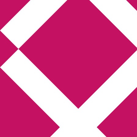
Annikas litteratur-
och kulturblogg
Deckare, kriminalromaner, thrillers
Hem
Boktolva
Författarfemman
Kontakt
Om
Webbshop Amazon
Gästinlägg
Bokbloggsjerka
Bloggmaraton
Deckare
Kriminalroman
Utskriftscentralen
Min tv-blogg