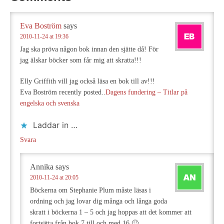
Eva Boström
says
2010-11-24 at 19:36
Jag ska pröva någon bok innan den sjätte då! För
jag älskar böcker som får mig att skratta!!!
Elly Griffith vill jag också läsa en bok till av!!!
Eva Boström recently posted..
Dagens fundering – Titlar på
engelska och svenska
Laddar in …
Svara
Annika
says
2010-11-24 at 20:05
Böckerna om Stephanie Plum måste läsas i
ordning och jag lovar dig många och långa goda
skratt i böckerna 1 – 5 och jag hoppas att det kommer att
fortsätta från bok 7 till och med 16 🙂