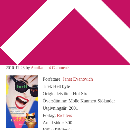
You are here:
Home
/
Amerikansk litteratur
/
Recension: Hett byte
av Janet Evanovich
Recension: Hett byte av
Janet Evanovich
2010-11-23
by
Annika
4 Comments
Författare:
Janet Evanovich
Titel: Hett byte
Originalets titel: Hot Six
Översättning: Molle Kanmert Sjölander
Utgivningsår: 2001
Förlag:
Richters
Antal sidor: 300
Källa: Bibliotek