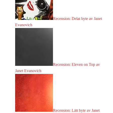
Recension: Delat byte av Janet
Evanovich
Recension: Eleven on Top av
Janet Evanovich
Recension: Lätt byte av Janet