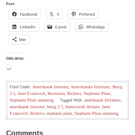
Psst:
Facebook
X
Pinterest
LinkedIn
E-post
WhatsApp
Mer
Gilla detta:
Laddar
in
…
Filed Under:
Amerikansk litteratur
,
Amerikanska författare
,
Betyg
2.5
,
Janet Evanovich
,
Recension
,
Richters
,
Stephanie Plum
,
Stephanie Plum utmaning
Tagged With:
amerikansk författare
,
amerikansk litteratur
,
betyg 2.5
,
humoristisk deckare
,
Janet
Evanovich
,
Richters
,
stephanie plum
,
Stephanie Plum utmaning
Comments