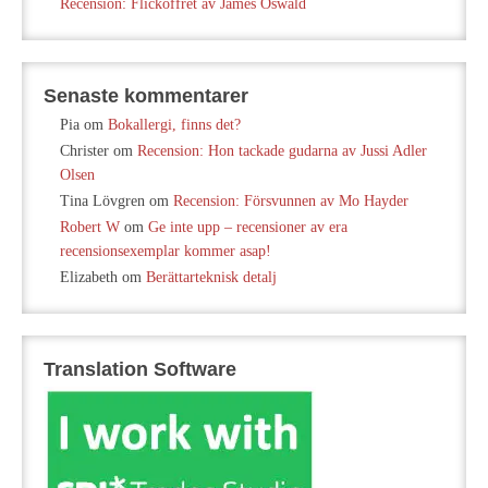
Recension: Flickoffret av James Oswald
Senaste kommentarer
Pia
om
Bokallergi, finns det?
Christer
om
Recension: Hon tackade gudarna av Jussi Adler
Olsen
Tina Lövgren
om
Recension: Försvunnen av Mo Hayder
Robert W
om
Ge inte upp – recensioner av era
recensionsexemplar kommer asap!
Elizabeth
om
Berättarteknisk detalj
Translation Software