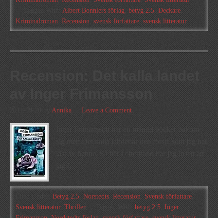
Tagged With:
Albert Bonniers förlag
,
betyg 2.5
,
Deckare
,
Kriminalroman
,
Recension
,
svensk författare
,
svensk litteratur
Recension: Det kalla landet
av Inger Frimansson
2011-09-20
by
Annika
Leave a Comment
Inger Frimansson har en mängd böcker bakom
sig men Det kalla landet är den första som jag har
läst av henne. Så här i efterhand har jag insett att
jag […]
Filed Under:
Betyg 2.5
,
Norstedts
,
Recension
,
Svensk författare
,
Svensk litteratur
,
Thriller
Tagged With:
betyg 2.5
,
Inger
Frimansson
,
Nordstedts förlag
,
svensk författare
,
svensk litteratur
,