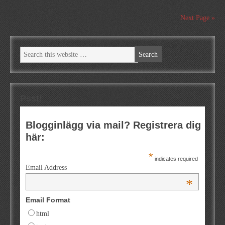
Next Page »
Psst!
Blogginlägg via mail? Registrera dig
här:
*
indicates required
Email Address
*
Email Format
html