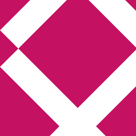
Annikas litteratur-
och kulturblogg
Deckare, kriminalromaner, thrillers
Hem
Boktolva
Författarfemman
Kontakt
Om
Webbshop Amazon
Gästinlägg
Bokbloggsjerka
Bloggmaraton
Deckare
Kriminalroman
Utskriftscentralen
Min tv-blogg