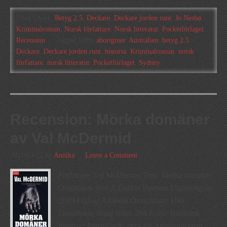
Filed Under:
Betyg 2.5
,
Deckare
,
Deckare jorden runt
,
Jo Nesbø
,
Kriminalroman
,
Norsk författare
,
Norsk litteratur
,
Pocketförlaget
,
Recension
Tagged With:
aboriginer
,
Australien
,
betyg 2.5
,
Deckare
,
Deckare jorden runt
,
historia
,
Kriminalroman
,
norsk
författare
,
norsk litteratur
,
Pocketförlaget
,
Sydney
Recension: Mörka domäner
av Val McDermid
2011-03-15
by
Annika
Leave a Comment
Författare: Val McDermid Titel: Mörka domäner
Originalets titel: A Darker Domain Utgivningsår:
2009 Förlag: Alfabeta Översättare: Ulla
Danielsson Antal sidor: 364 Källa: Bibliotek
Intresse: Journalistik, deckare, kriminalroman,