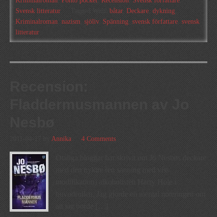
Kriminalroman
,
Ponto pocket
,
Recension
,
Svensk författare
,
Svensk litteratur
Tagged With:
båtar
,
Deckare
,
dykning
,
Kriminalroman
,
nazism
,
sjöliv
,
Spänning
,
svensk författare
,
svensk
litteratur
Recension:
Fladdermusmannen av Jo
Nesbø
2011-04-17
by
Annika
4 Comments
Otaliga bloggar har skrivit om Jo Nesbøs deckare
med den nyktre (en sanning med viss
modifikation) alkoholisten Harry Hole i
huvudrollen. Jag gjorde en mental noteringen om
att jag borde […]