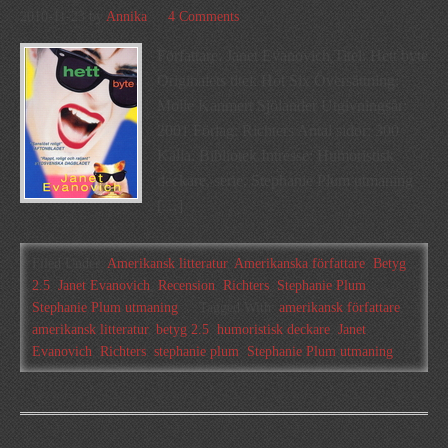
2010-11-23
by
Annika
4 Comments
Författare: Janet Evanovich Titel: Hett byte
Originalets titel: Hot Six Översättning:
Molle Kanmert Sjölander Utgivningsår:
2001 Förlag: Richters Antal sidor: 300
Källa: Bibliotek Intresse: Humoristisk
deckare, serie, Stephanie Plum utmaning
[…]
Filed Under:
Amerikansk litteratur
,
Amerikanska författare
,
Betyg
2.5
,
Janet Evanovich
,
Recension
,
Richters
,
Stephanie Plum
,
Stephanie Plum utmaning
Tagged With:
amerikansk författare
,
amerikansk litteratur
,
betyg 2.5
,
humoristisk deckare
,
Janet
Evanovich
,
Richters
,
stephanie plum
,
Stephanie Plum utmaning