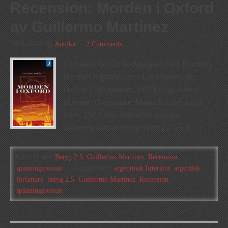
Recension: Morden i Oxford
av Guillermo Martínez
2010-10-28
by
Annika
2 Comments
Författare: Guillermo Martínez Titel: Morden i
Oxford Originalets titel: Los crímenes de
Oxford Utgivningsår: 2005 Förlag: Albert
Bonniers Översättare: Manni Kössler Antal
sidor: 238 Källa: biblioteket Intresse:
Spänningsroman Betyg [Rating:2.5/5] […]
Filed Under:
Betyg 2.5
,
Guillermo Martinez
,
Recension
,
spänningsroman
Tagged With:
argentinsk litteratur
,
argentisk
författare
,
betyg 2.5
,
Guillermo Martinez
,
Recension
,
spänningsroman