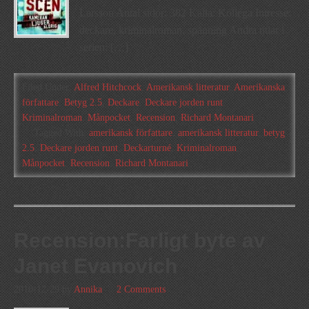
Larsson Antal sidor: 382 Källa: Kollega Intresse:
deckare, kriminalroman, spänning Andra titlar i
serien: […]
Filed Under:
Alfred Hitchcock
,
Amerikansk litteratur
,
Amerikanska
författare
,
Betyg 2.5
,
Deckare
,
Deckare jorden runt
,
Kriminalroman
,
Månpocket
,
Recension
,
Richard Montanari
Tagged With:
amerikansk författare
,
amerikansk litteratur
,
betyg
2.5
,
Deckare jorden runt
,
Deckarturné
,
Kriminalroman
,
Månpocket
,
Recension
,
Richard Montanari
Recension:Farligt byte av
Janet Evanovich
2010-12-29
by
Annika
2 Comments