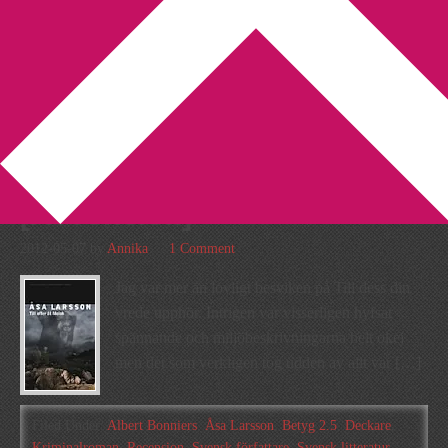
You are here:
Home
/
Archives for Betyg 2.5
3 detaljer som gör att jag
inte hyllar Till offer åt Molok
[Recension]
2012-05-07
by
Annika
1 Comment
Jag var mer än lovligt besviken på Till dess din
vrede upphör. Intrigen var visserligen hyfsat
spännande och miljöbeskrivningarna helt okej
men det som verkligen tog udden av allt var […]
Filed Under:
Albert Bonniers
,
Åsa Larsson
,
Betyg 2.5
,
Deckare
,
Kriminalroman
,
Recension
,
Svensk författare
,
Svensk litteratur