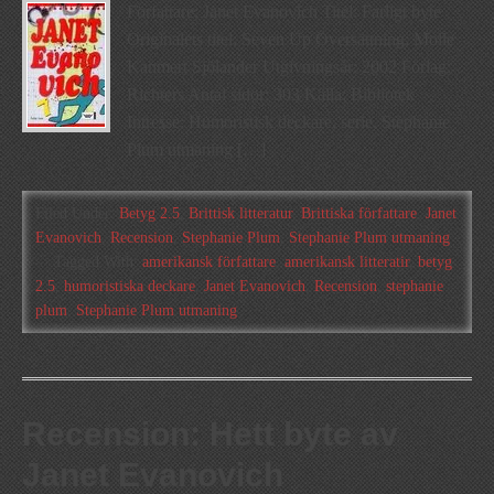
Författare: Janet Evanovich Titel: Farligt byte
Originalets titel: Seven Up Översättning: Molle
Kanmert Sjölander Utgivningsår: 2002 Förlag:
Richters Antal sidor: 303 Källa: Bibliotek
Intresse: Humoristisk deckare, serie, Stephanie
Plum utmaning […]
Filed Under:
Betyg 2.5
,
Brittisk litteratur
,
Brittiska författare
,
Janet
Evanovich
,
Recension
,
Stephanie Plum
,
Stephanie Plum utmaning
Tagged With:
amerikansk författare
,
amerikansk litteratir
,
betyg
2.5
,
humoristiska deckare
,
Janet Evanovich
,
Recension
,
stephanie
plum
,
Stephanie Plum utmaning
Recension: Hett byte av
Janet Evanovich