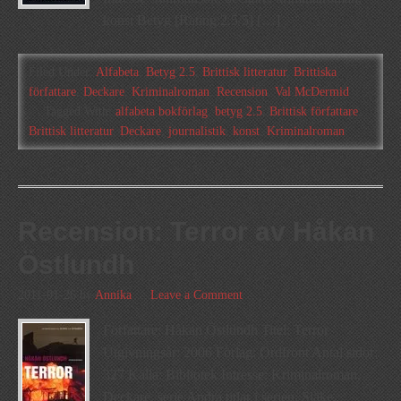
konst Betyg [Rating:2.5/5] […]
Filed Under:
Alfabeta
,
Betyg 2.5
,
Brittisk litteratur
,
Brittiska
författare
,
Deckare
,
Kriminalroman
,
Recension
,
Val McDermid
Tagged With:
alfabeta bokförlag
,
betyg 2.5
,
Brittisk författare
,
Brittisk litteratur
,
Deckare
,
journalistik
,
konst
,
Kriminalroman
Recension: Terror av Håkan
Östlundh
2011-01-26
by
Annika
Leave a Comment
Författare: Håkan Östlundh Titel: Terror
Utgivningsår: 2006 Förlag: Ordfront Antal sidor:
327 Källa: Bibliotek Intresse: Kriminalroman,
Deckare, serie Andra titlar i serien: Släke,