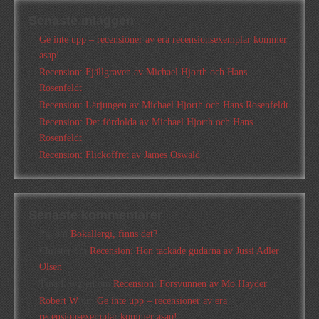
Senaste inläggen
Ge inte upp – recensioner av era recensionsexemplar kommer
asap!
Recension: Fjällgraven av Michael Hjorth och Hans
Rosenfeldt
Recension: Lärjungen av Michael Hjorth och Hans Rosenfeldt
Recension: Det fördolda av Michael Hjorth och Hans
Rosenfeldt
Recension: Flickoffret av James Oswald
Senaste kommentarer
Pia
om
Bokallergi, finns det?
Christer
om
Recension: Hon tackade gudarna av Jussi Adler
Olsen
Tina Lövgren
om
Recension: Försvunnen av Mo Hayder
Robert W
om
Ge inte upp – recensioner av era
recensionsexemplar kommer asap!