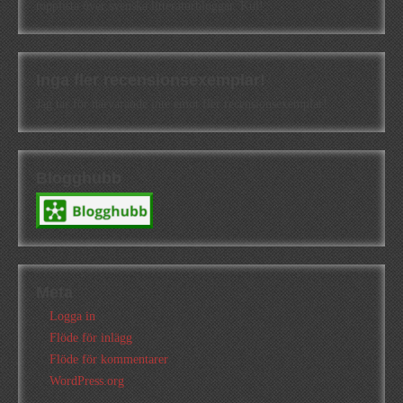
topplista över svenska litteraturbloggar. Kul!
Inga fler recensionsexemplar!
Jag tar för närvarande inte emot fler recensionsexemplar!
Blogghubb
Meta
Logga in
Flöde för inlägg
Flöde för kommentarer
WordPress.org