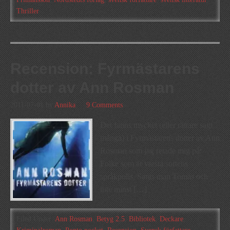
Thriller
Recension: Fyrmästarens
dotter av Ann Rosman
2011-07-01
by
Annika
9 Comments
Det fanns mycket (eller rättare sagt
många) i Fyrmästarens dotter av Ann
Rosman som jag retade mig på:
Folke som är värsta sortens
språkpolis, Saras man Tomas och
inte minst […]
Filed Under:
Ann Rosman
,
Betyg 2.5
,
Bibliotek
,
Deckare
,