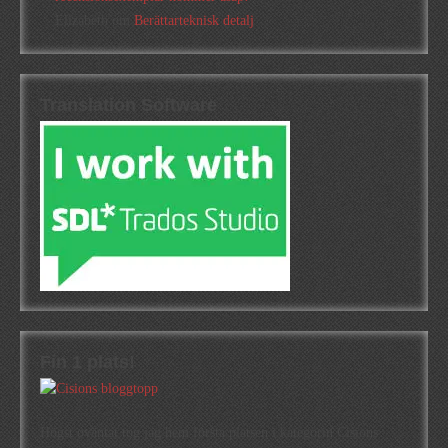
Elizabeth
om
Berättarteknisk detalj
Translation Software
Fin 1 plats!
Högst oväntat tog jag hem första platsen i kategorin Cisions