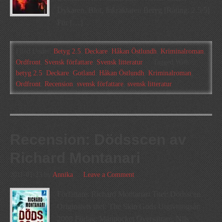
Dykaren, Blot, Inkräktaren Betyg [Rating: 2.5/5]
För […]
Filed Under:
Betyg 2.5
,
Deckare
,
Håkan Östlundh
,
Kriminalroman
,
Ordfront
,
Svensk författare
,
Svensk litteratur
Tagged With:
betyg 2.5
,
Deckare
,
Gotland
,
Håkan Östlundh
,
Kriminalroman
,
Ordfront
,
Recension
,
svensk författare
,
svensk litteratur
Recension: Dödsscen av
Richard Montanari
2011-01-23
by
Annika
Leave a Comment
Författare: Richard Montanari Titel: Dödsscen
Originalets titel: The Skin Gods Utgivningsår:
2008 Förlag: Månpocket Översättare: Nils