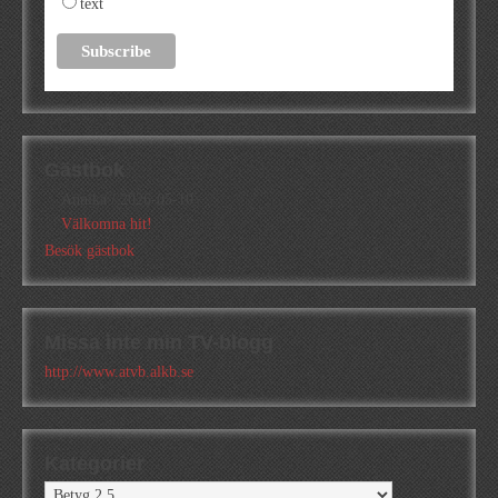
text
Gästbok
Annika
/
2026-05-10
Välkomna hit!
Besök gästbok
Missa inte min TV-blogg
http://www.atvb.alkb.se
Kategorier
Kategorier