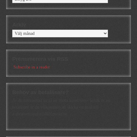
Arkiv
Arkiv
Prenumerera via RSS
Subscribe in a reader
Behov av betaläsare?
Är du intresserad att få en första konstruktiv kritik av en
betaläsare är du välkommen att skicka ett mail till
a.abrahamsson[at]alkb[punkt]se