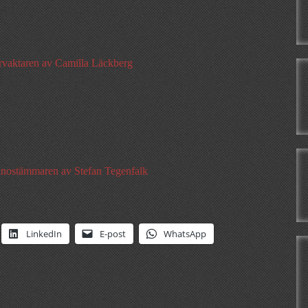
rvaktaren av Camilla Läckberg
anostämmaren av Stefan Tegenfalk
LinkedIn
E-post
WhatsApp