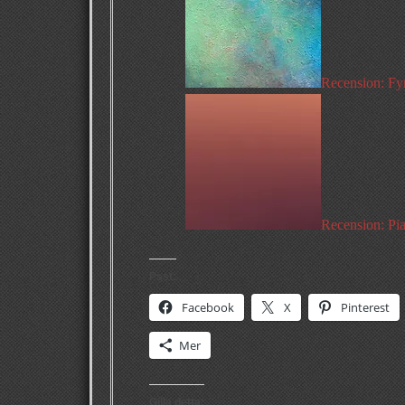
Recension: Fy
Recension: Pi
Psst:
Facebook
X
Pinterest
Mer
Gilla detta: