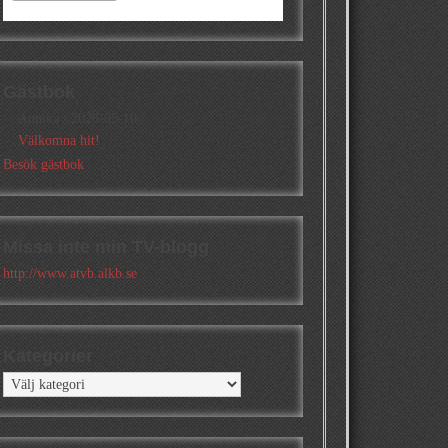
Gästbok
Annika
/
2026-05-10
Välkomna hit!
Besök gästbok
Missa inte min TV-blogg
http://www.atvb.alkb.se
Kategorier
Kategorier