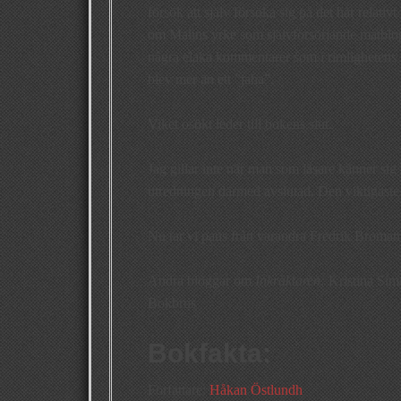
försök att själv försöka sig på det här relati
om Malins yrke som självförsörjande matblog
några elaka kommentarer som i rimlighetens n
blev mer än ett ”jaha”.
Viket osökt leder till bokens slut.
Jag gillar inte när man som läsare känner sig
utredningen därmed avslutad. Den viktigaste
Nu tar vi paus från varandra Fredrik Broman
Andra bloggar om
Inkräktaren:
Kristina Si
Bokbrus
Bokfakta:
Författare:
Håkan Östlundh