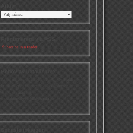
Arkiv
Arkiv
Prenumerera via RSS
Subscribe in a reader
Behov av betaläsare?
Är du intresserad att få en första konstruktiv
kritik av en betaläsare är du välkommen att
skicka ett mail till
a.abrahamsson[at]alkb[punkt]se
Senaste inläggen