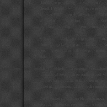
Handlingen utspelar sig som vanligt på Gotla
Henrik Kjellander, Malin Andersson och dera
semester. Under tiden de har varit borta har d
stämmer när hon kliver innanför dörren. Kort d
utstuckna på samtliga familjemedlemmar. Däref
Själva mordhistorien är riktigt spännande me
lämnat så mycket övrigt att önska. Fredrik B
personligheter fast med ältandet gemensamt. N
aktier här heller.
När vi ändå är inne på persongalleriet måste
tvingades gå igenom en personlig tragedi var 
Förvisso kan jag förstå att karaktärer måste h
löjligt när det uteslutande är en och samma 
Det är vanligt att författare blandar in mode
Görs det här bra kan resultatet bli lysande. G