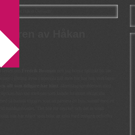
nkräktaren av Håkan Östlundh
äktaren av Håkan
i serien om
Fredrik Broman
och jag börjar faktiskt bli lite
tare i ältning även i normala fall men här har han verkligen
cis allt som tidigare har hänt
: äktenskapsproblemen med
lyckan han var med om som kunde ha slutat riktigt illa.
 med så banala triggers som att passera ett hus, samtal med ett
vid middagsbordet. Det blir för mycket och det är totalt
solut inte har något som helst att göra med intrigen och/eller