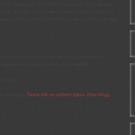
vt nya berättargreppet. Östlundh lyckas inte alls övertyga mig
gare. Det fyller absolut ingen funktion om man bortser från
amn borde ha haft stor betydelse men som i själva verket inte
 som ett enda stort frågetecken när mordgåtan är löst och
 frågan som fortfarande är obesvarad är
varför
.
 och jag.
mars bokblogg,
Tankar från en samlares hjärna
,
Bims blogg,