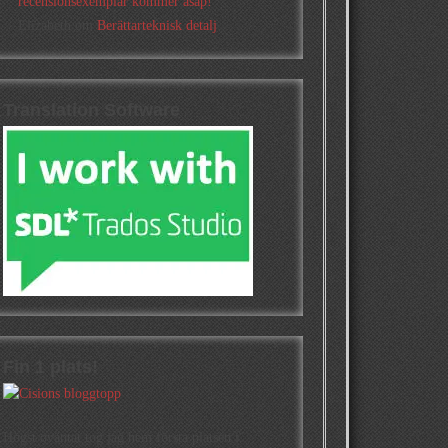
recensionsexemplar kommer asap!
Elizabeth
om
Berättarteknisk detalj
Translation Software
Fin 1 plats!
Högst oväntat tog jag hem första platsen i