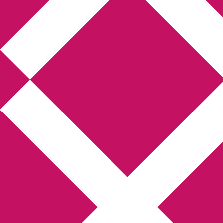
Annikas l
Hem
Boktolva
Författarfemman
Kon
Gästinlägg
Bokbloggsjerka
Bloggmarato