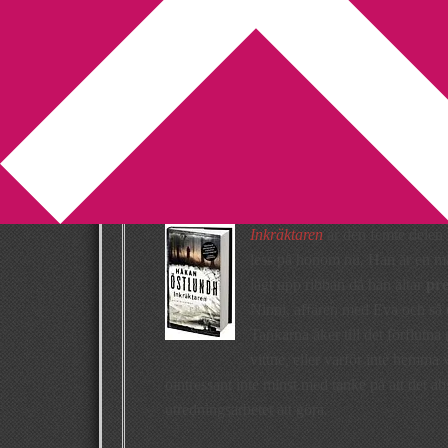
You are here:
Home
/
Betyg 1.5
/
Recension: I
Recension: Inkr
Östlundh
2011-07-26
by
Annika
2 Comments
Inkräktaren
är den femte delen 
less på honom nu. Han är en mäs
lagt upp ribban då han ältar
pre
Ninni, affären med Eva och så o
Tankarna åker till det förflutna
vittne, eller varför inte hemma 
ointressant inte minst med tanke på att det ab
utredningsarbetet att göra.