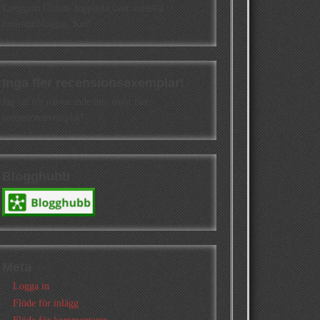
kategorin Cisions topplista över svenska
litteraturbloggar. Kul!
Inga fler recensionsexemplar!
Jag tar för närvarande inte emot fler
recensionsexemplar!
Blogghubb
Meta
Logga in
Flöde för inlägg