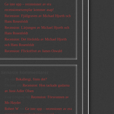
Ge inte upp – recensioner av era
recensionsexemplar kommer asap!
Recension: Fjällgraven av Michael Hjorth och
Hans Rosenfeldt
Recension: Lärjungen av Michael Hjorth och
Hans Rosenfeldt
Recension: Det fördolda av Michael Hjorth
och Hans Rosenfeldt
Recension: Flickoffret av James Oswald
Senaste kommentarer
Pia
om
Bokallergi, finns det?
Christer
om
Recension: Hon tackade gudarna
av Jussi Adler Olsen
Tina Lövgren
om
Recension: Försvunnen av
Mo Hayder
Robert W
om
Ge inte upp – recensioner av era