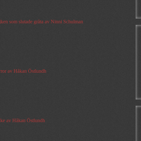
jken som slutade gråta av Ninni Schulman
rror av Håkan Östlundh
äke av Håkan Östlundh