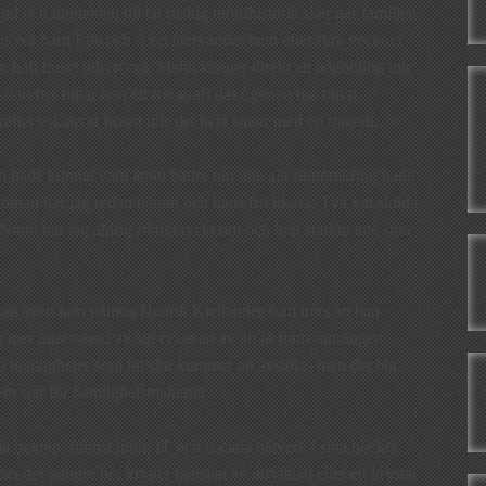
nd och upptakten till en ruskig mordhistoria sker när familjen
s två barn Ella och Axel återvänder hem efter fyra veckors
e haft huset uthyrt och Malin känner direkt att någonting inte
ärefter hittar hon ett fotografi där ögonen har blivit
ter eskalerar hoten tills det hela slutar med en tragedi.
n hade kunnat vara ännu bättre om inte allt runtomkring hade
roman har jag redan nämnt och hans fru likaså: Två vitt skilda
inni har jag aldrig riktigt tyckt om och hon stärkte inte sina
 jag även kort nämna Henrik Kjellander som trots att han
mer intresserad av sitt rykte än av att få fram sanningen.
a hemligheter som till slut kommer att avslöjas men det blir
som står för hemlighetsmakeriet …
rna begrep, främst inom IT och sociala nätverk i sina böcker.
örs det mindre bra kryper känslan av utfyllnad eller ett krystat