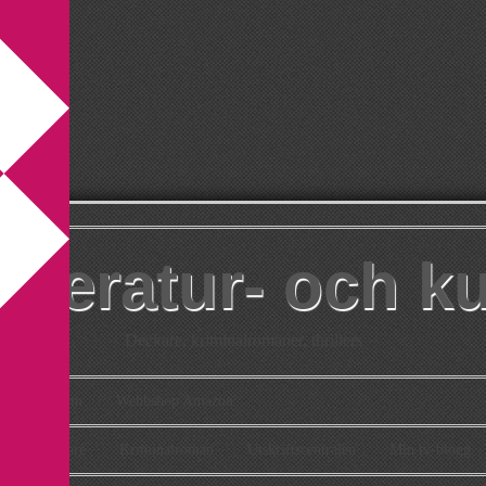
itteratur- och k
Deckare, kriminalromaner, thrillers
takt
Om
Webbshop Amazon
n
Deckare
Kriminalroman
Utskriftscentralen
Min tv-blogg