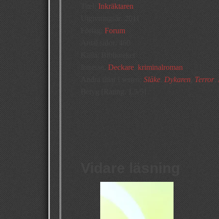
Titel:
Inkräktaren
Utgivningsår: 2011
Förlag:
Forum
Antal sidor: 460
Källa: Biblioteket
Intresse:
Deckare
,
kriminalroman
Andra titlar i serien:
Släke
,
Dykaren
,
Terror
,
Betyg [Rating: 1.5/5]
Vidare läsning