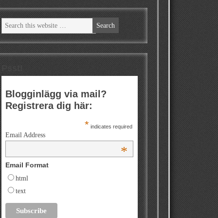
Psst!
Blogginlägg via mail?
Registrera dig här:
*
indicates required
Email Address
*
Email Format
html
text