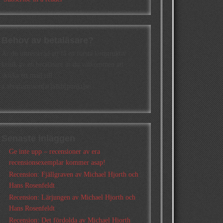
Behov av betaläsare?
Är du intresserad att få en första konstruktiv
kritik av en betaläsare är du välkommen att
skicka ett mail till
a.abrahamsson[at]alkb[punkt]se
Senaste inläggen
Ge inte upp – recensioner av era
recensionsexemplar kommer asap!
Recension: Fjällgraven av Michael Hjorth och
Hans Rosenfeldt
Recension: Lärjungen av Michael Hjorth och
Hans Rosenfeldt
Recension: Det fördolda av Michael Hjorth