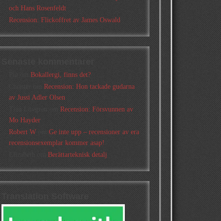
och Hans Rosenfeldt
Recension: Flickoffret av James Oswald
Senaste kommentarer
Pia
om
Bokallergi, finns det?
Christer
om
Recension: Hon tackade gudarna
av Jussi Adler Olsen
Tina Lövgren
om
Recension: Försvunnen av
Mo Hayder
Robert W
om
Ge inte upp – recensioner av era
recensionsexemplar kommer asap!
Elizabeth
om
Berättarteknisk detalj
Translation Software