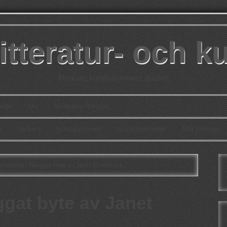
itteratur- och k
Deckare, kriminalromaner, thrillers
takt
Om
Webbshop Amazon
n
Deckare
Kriminalroman
Utskriftscentralen
Min tv-blogg
cension: Skuggat byte av Janet Evanovich
gat byte av Janet