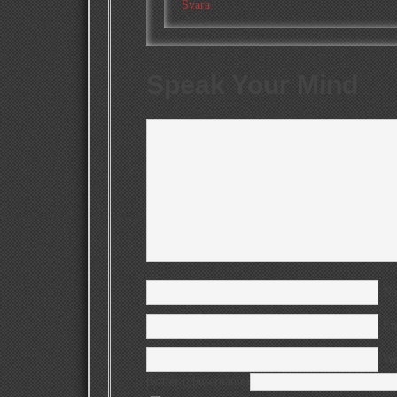
Svara
Speak Your Mind
N
Em
We
twitter (@username)