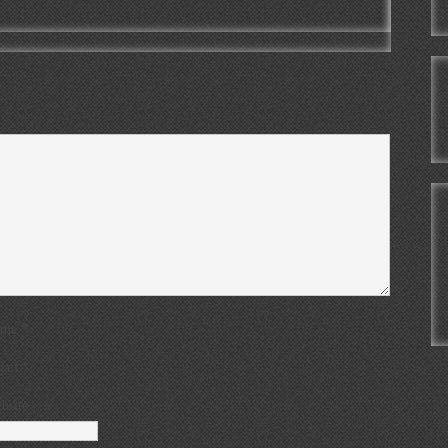
*
ame
*
ail
bsite