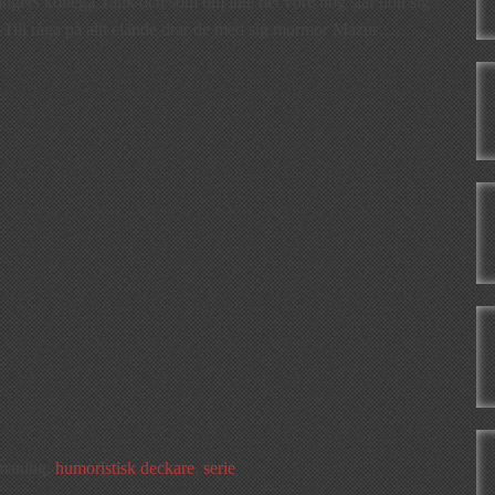
angers kollega Tank och som om inte det vore nog slår hon sig
. Till råga på allt elände drar de med sig mormor Mazur…
tmaning,
humoristisk deckare
,
serie