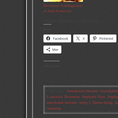
Recension: Svårfångat byte
av Janet Evanovich
(Visited 284 times, 1 visits today)
Psst:
Facebook
X
Pinterest
Mer
Gilla detta:
Filed Under:
Amerikansk litteratur
,
Amerikanska
Evanovich
,
Recension
,
Stephanie Plum
,
Stepha
amerikansk litteratur
,
betyg 3
,
Damm förlag
,
Ja
utmaning