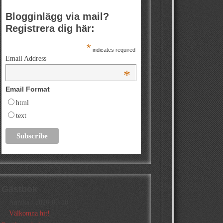
Blogginlägg via mail?
Registrera dig här:
*
indicates required
Email Address
*
Email Format
html
text
Gästbok
Annika
/
2026-05-10
Välkomna hit!