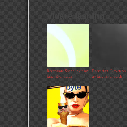
Betyg [Rating:3/5]
Vidare läsning
Recension: Snabbt byte av
Recension: Eleven on
Janet Evanovich
av Janet Evanovich