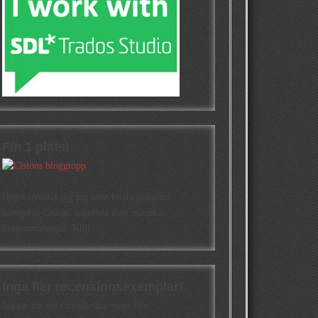
Fin 1 plats!
Högst oväntat tog jag hem första platsen i
kategorin Cisions topplista över svenska
litteraturbloggar. Kul!
Inga fler recensionsexemplar!
Jag tar för närvarande inte emot fler