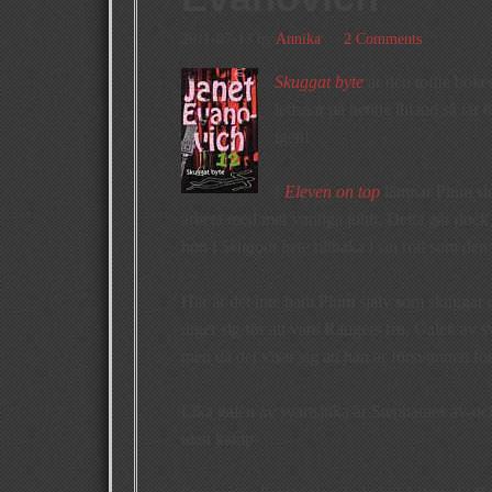
2011-07-13
by
Annika
2 Comments
Skuggat byte
är den tolfte boke
ledsnar på henne ibland så tar de
igen!
I
Eleven on top
lämnar Plum sin 
arbeta med mer vanliga jobb. Detta går dock 
hon i
Skuggat byte
tillbaka i sin roll som den
Här är det inte bara Plum själv som skuggar o
utger sig för att vara Rangers fru. Galen av 
men då det visar sig att han är försvunnen förv
Lika galen av svartsjuka är Stephanies av-oc
utan kamp.