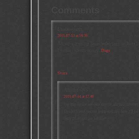
Comments
Evalinn
says
2011-07-13 at 19:36
Åh, det var riktigt länge sedan jag läse Janet E
Evalinn recently posted..
Dags
Svara
Annika
says
2011-07-14 at 17:48
Jag har ägnat senaste året åt att läsa henne
Tyvärr finns serien bara upp till bok 13 på 
dem på engelska i stället …