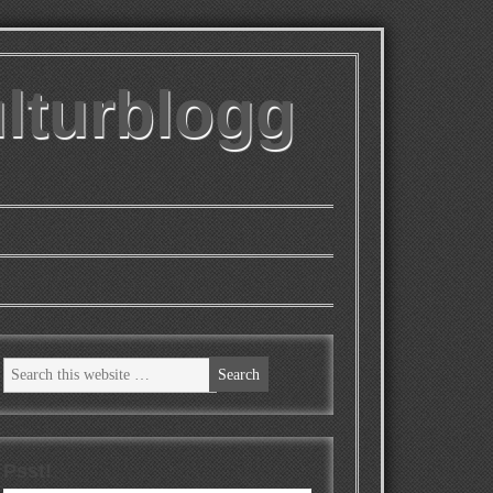
ulturblogg
Psst!