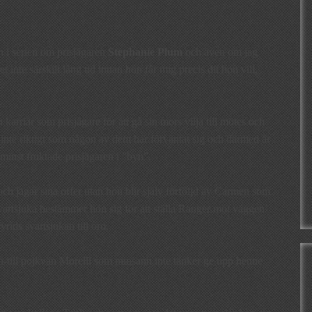
n i serien om prisjägaren
Stephanie Plum
och även om jag
t inte särskilt lång tid innan hon får mig precis dit hon vill,
karriär som prisjägare för att gå sin mors vilja till mötes och
inte riktigt som någon av dem har förväntat sig och därmed är
 minst fruktade prisjägaren i ”byn”.
ch jagar sina offer utan hon blir själv förföljd av Carmen som
svartsjuka bestämmer hon sig för att ställa Ranger mot väggen
rids svartsjukan till oro.
h-till pojkvän Morelli som minsann inte tänker ge upp henne