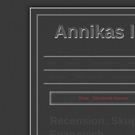
Annikas l
Hem
Boktolva
Författarfemman
Kon
Gästinlägg
Bokbloggsjerka
Bloggmarato
You are here:
Home
/
Amerikansk litteratur
/
Re
Recension: Skug
Evanovich