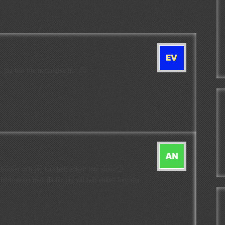
, jag blir lite nostalgisk nu! 🙂
s böcker och jag kan helt enkelt inte sluta 🙂
biblioteket men då får jag väl helt enkelt beställa