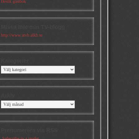
Besök gästbok
Missa inte min TV-blogg
http://www.atvb.alkb.se
Kategorier
Kategorier
Arkiv
Arkiv
Prenumerera via RSS
Subscribe in a reader