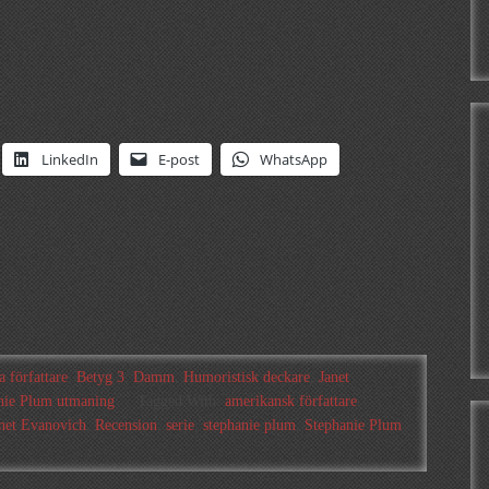
LinkedIn
E-post
WhatsApp
 författare
,
Betyg 3
,
Damm
,
Humoristisk deckare
,
Janet
nie Plum utmaning
Tagged With:
amerikansk författare
,
net Evanovich
,
Recension
,
serie
,
stephanie plum
,
Stephanie Plum