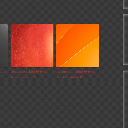
 Top
Recension: Lätt byte av
Recension: Gömt byte av
Janet Evanovich
Janet Evanovich