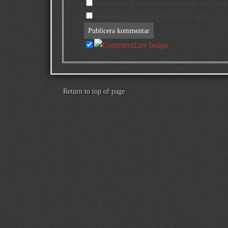
Meddela mig om nya kommentarer via e-post
Meddela mig om nya inlägg via e-post.
Return to top of page