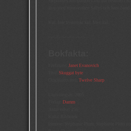
Stephanies kompanjon Lula blir betuttad i R
ihop med transvestiten Sallys och hans band
Kul. Inte hysteriskt kul. Men kul.
<-<-<-<-<-<-<-<-<-
Bokfakta:
Författare:
Janet Evanovich
Titel:
Skuggat byte
Originalets titel:
Twelve Sharp
Utgivningsår: 2005
Förlag:
Damm
Antal sidor: 256
Källa: Bibliotek
Intresse: Stephanie Plum, Stephanie Plum u