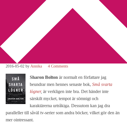
You are here:
Home
/
Betyg 2
/
Recension: Små svarta lögner av
Sharon Bolton
Recension: Små svarta
lögner av Sharon Bolton
2016-05-02
by
Annika
4 Comments
Sharon Bolton
är normalt en författare jag
beundrar men hennes senaste bok,
Små svarta
lögner
,
är verkligen inte bra. Det händer inte
särskilt mycket, tempot är sömnigt och
karaktärerna urtråkiga. Dessutom kan jag dra
paralleller till såväl tv-serier som andra böcker, vilket gör den än
mer ointressant.