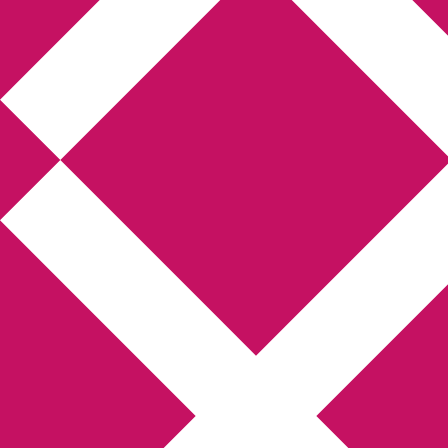
Annikas litteratur-
och kulturblogg
Deckare, kriminalromaner, thrillers
Hem
Boktolva
Författarfemman
Kontakt
Om
Webbshop Amazon
Gästinlägg
Bokbloggsjerka
Bloggmaraton
Deckare
Kriminalroman
Utskriftscentralen
Min tv-blogg