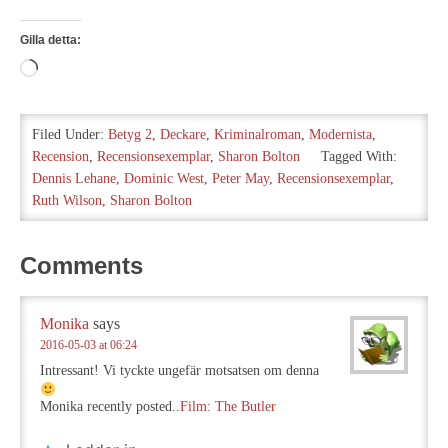
Gilla detta:
Laddar
in
…
Filed Under:
Betyg 2
,
Deckare
,
Kriminalroman
,
Modernista
,
Recension
,
Recensionsexemplar
,
Sharon Bolton
Tagged With:
Dennis Lehane
,
Dominic West
,
Peter May
,
Recensionsexemplar
,
Ruth Wilson
,
Sharon Bolton
Comments
Monika
says
2016-05-03 at 06:24
Intressant! Vi tyckte ungefär motsatsen om denna
Monika recently posted..
Film: The Butler