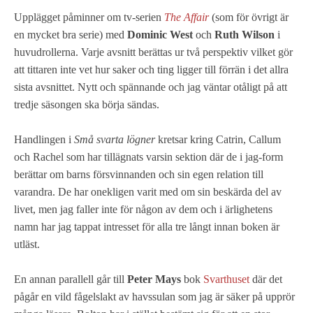
Upplägget påminner om tv-serien
The Affair
(som för övrigt är
en mycket bra serie) med
Dominic West
och
Ruth Wilson
i
huvudrollerna. Varje avsnitt berättas ur två perspektiv vilket gör
att tittaren inte vet hur saker och ting ligger till förrän i det allra
sista avsnittet. Nytt och spännande och jag väntar otåligt på att
tredje säsongen ska börja sändas.
Handlingen i
Små svarta lögner
kretsar kring Catrin, Callum
och Rachel som har tillägnats varsin sektion där de i jag-form
berättar om barns försvinnanden och sin egen relation till
varandra. De har onekligen varit med om sin beskärda del av
livet, men jag faller inte för någon av dem och i ärlighetens
namn har jag tappat intresset för alla tre långt innan boken är
utläst.
En annan parallell går till
Peter Mays
bok
Svarthuset
där det
pågår en vild fågelslakt av havssulan som jag är säker på upprör