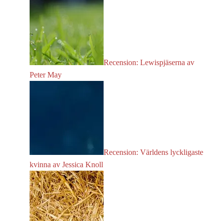
Recension: Lewispjäserna av
Peter May
Recension: Världens lyckligaste
kvinna av Jessica Knoll