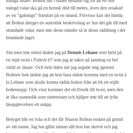
många läsare. Bolton har i stället bestämt sig för att en stor
mängd valar ska gå en hemsk död till mötes, även den orsakad
av en ”galnings” framfart på en strand. Förvisso kan det hända
att Bolton återger en autentisk beskrivning av hur det går till med
strandade valar, men inte desto mindre så är deras räddning i det
brutalaste laget.
Sist men inte minst tänkte jag på
Dennis Lehane
som bjöd på
en rejäl twist i
Patient 67
som jag är säker på lamslog en hel
värld av läsare. Och hela tiden när jag segade mig igenom
Boltons bok tänkte jag att hon bara måste komma med en twist à
la Lehane som skulle kunna rädda boken från att bli ett rejält
bottennapp. Och visst kommer det ett försök till twist, men den
är lika osannolik som ointressant och hjälper inte till att lyfta
läsupplevelsen ett snäpp.
Betyget blir en tvåa och det får Sharon Bolton endast på grund
av sitt namn. Jag har gillat nästan allt hon har skrivit och jag