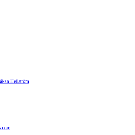
 Håkan Hellström
s.com