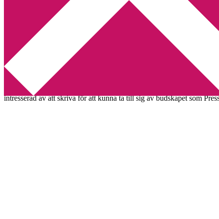
Min tv-blogg
You are here:
Home
/
Betyg 4
/
Recension: Turning Pro av Steven Pre
Recension: Turning Pro av Steve
2013-07-13
by
Annika
Leave a Comment
Steven Pressfields
bok
Turning Pro
riktar sig i första hand till de som
intresserad av att skriva för att kunna ta till sig av budskapet som Press