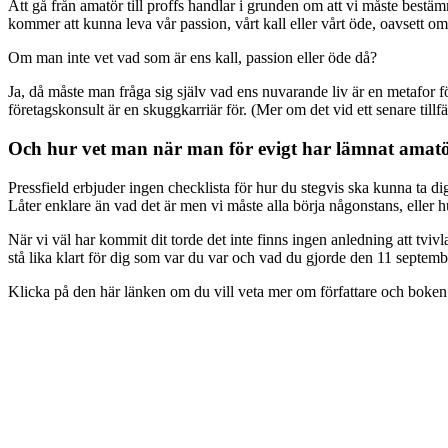
Att gå från amatör till proffs handlar i grunden om att vi måste bestämm
kommer att kunna leva vår passion, vårt kall eller vårt öde, oavsett om
Om man inte vet vad som är ens kall, passion eller öde då?
Ja, då måste man fråga sig själv vad ens nuvarande liv är en metafor fö
företagskonsult är en skuggkarriär för. (Mer om det vid ett senare tillfä
Och hur vet man när man för evigt har lämnat amatö
Pressfield erbjuder ingen checklista för hur du stegvis ska kunna ta di
Låter enklare än vad det är men vi måste alla börja någonstans, eller h
När vi väl har kommit dit torde det inte finns ingen anledning att tviv
stå lika klart för dig som var du var och vad du gjorde den 11 septem
Klicka på den här länken om du vill veta mer om författare och boken