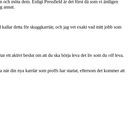
 om och möta dem. Enligt Pressfield är det först då som vi äntligen
ng annat.
d kallar detta för skuggkarriär, och jag vet exakt vad mitt jobb som
ar ett aktivt beslut om att du ska börja leva det liv som du
vill
leva.
ta när din nya karriär som proffs har startat, eftersom det kommer att