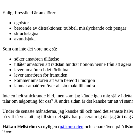
Enligt Pressfield är amatörer:
egoister
beroende av distraktioner, trubbel, misslyckande och pengar
skräckslagna
avundsjuka
Som om inte det vore nog så:
söker amatören tillåtelse
tillåter amatören att rädslan hindrar honom/henne från att agera
lever amatören i det förflutna
lever amatören för framtiden
kommer amatören att vara beredd i morgon
lämnar amatören över all sin makt till andra
Inte en helt smickrande bild, men som jag kände igen mig själv i detta 
talar om någonting för oss? Å andra sidan är det kanske tur att vi stan
Under de senaste månaderna, jag kanske till och med det senaste halvåret
på vitt få veta att jag till stor del själv har placerat mig där jag är i dag 
Håkan Hellström
sa nyligen (
på konserten
och senare även på Allsång
låten: