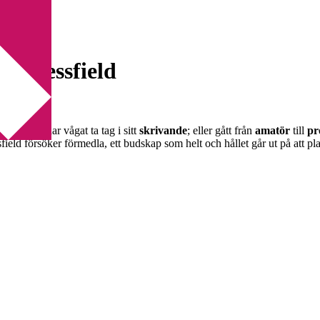
ssfield
n Pressfield
 ännu inte har vågat ta tag i sitt
skrivande
; eller gått från
amatör
till
pr
field försöker förmedla, ett budskap som helt och hållet går ut på att place