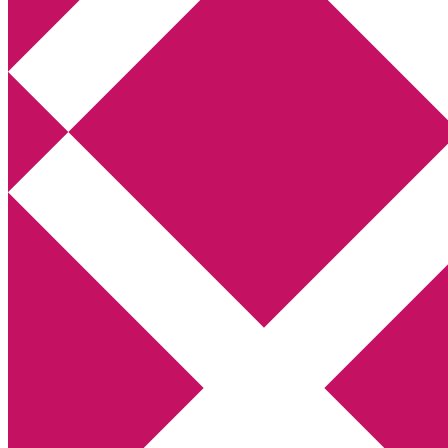
Annikas litteratur- och kulturblogg
Deckare, kriminalromaner, thrillers
Hem
Boktolva
Författarfemman
Kontakt
Om
Webbshop Amazon
Gästinlägg
Bokbloggsjerka
Bloggmaraton
Deckare
Kriminalroman
Utskriftscentralen