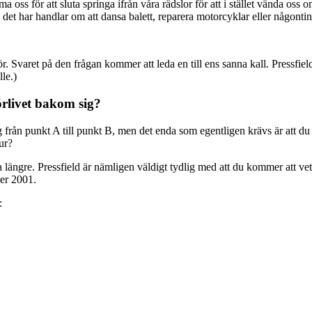
a oss för att sluta springa ifrån våra rädslor för att i stället vända oss
 det har handlar om att dansa balett, reparera motorcyklar eller någonti
r. Svaret på den frågan kommer att leda en till ens sanna kall. Pressfiel
lle.)
rlivet bakom sig?
g från punkt A till punkt B, men det enda som egentligen krävs är att du t
ur?
la längre. Pressfield är nämligen väldigt tydlig med att du kommer att ve
ber 2001.
: