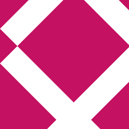
Annikas litteratur-
och kulturblogg
Deckare, kriminalromaner, thrillers
Hem
Boktolva
Författarfemman
Kontakt
Om
Webbshop Amazon
Gästinlägg
Bokbloggsjerka
Bloggmaraton
Deckare
Kriminalroman
Utskriftscentralen
Min tv-blogg