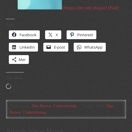
Disqus eller inte disqus? [Poll]
Psst:
Facebook
X
Pinterest
LinkedIn
E-post
WhatsApp
Mer
Gilla detta:
Laddar
in
…
Filed Under:
Dan Brown
,
Undersökning
Tagged With:
Dan
Brown
,
Undersökning
Speak Your Mind