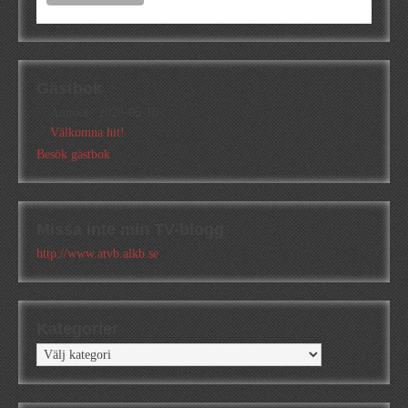
Gästbok
Annika
/
2026-05-10
Välkomna hit!
Besök gästbok
Missa inte min TV-blogg
http://www.atvb.alkb.se
Kategorier
Kategorier