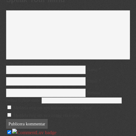
*
Name
*
Email
Website
twitter (@username)
Meddela mig om nya kommentarer via e-post.
Meddela mig om nya inlägg via e-post.