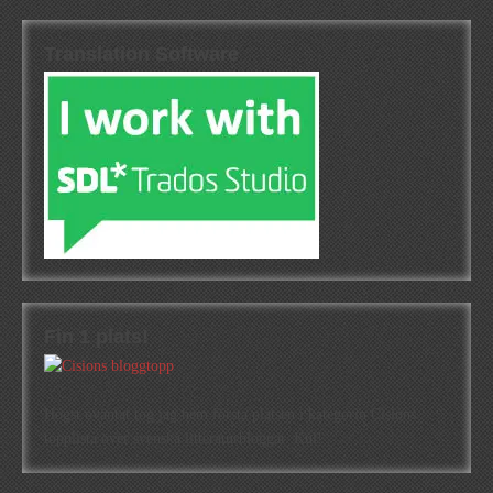
Translation Software
Fin 1 plats!
Högst oväntat tog jag hem första platsen i kategorin Cisions
topplista över svenska litteraturbloggar. Kul!