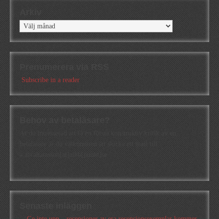
Arkiv
Arkiv
Prenumerera via RSS
Subscribe in a reader
Behov av betaläsare?
Är du intresserad att få en första konstruktiv kritik av en
betaläsare är du välkommen att skicka ett mail till
a.abrahamsson[at]alkb[punkt]se
Senaste inläggen
Ge inte upp – recensioner av era recensionsexemplar kommer