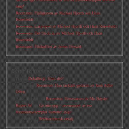
asap!
Recension: Fjällgraven av Michael Hjorth och Hans
Rosenfeldt
Recension: Lärjungen av Michael Hjorth och Hans Rosenfeldt
Recension: Det fördolda av Michael Hjorth och Hans
Rosenfeldt
Recension: Flickoffret av James Oswald
Senaste kommentarer
Pia
om
Bokallergi, finns det?
Christer
om
Recension: Hon tackade gudarna av Jussi Adler
Olsen
Tina Lövgren
om
Recension: Försvunnen av Mo Hayder
Robert W
om
Ge inte upp – recensioner av era
recensionsexemplar kommer asap!
Elizabeth
om
Berättarteknisk detalj