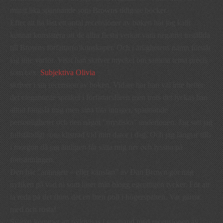
minst lika spännande som Browns tidigare böcker.
Efter att ha läst ett antal recensioner av boken har jag kallt
kunnat konstatera att de allra flesta verkar vara negativt inställda
till Browns författar(o)kunskaper. Och i ärlighetens namn förstår
jag inte varför. Visst han skriver mycket om samma tema precis
som t.ex.
Subjektiva Olivia
skriver i sin recension av boken. Vidare har han väl inte heller
det elegantaste språket i författarsfären men trots det lyckas han
alltid fängsla mig men sina täta intriger, spännande
personligheter och den något ”mystiska” undertonen. Jag satt jag
fullständigt som klistrad vid min dator i dag. Och jag längtar tills
i morgon då jag äntligen får sätta mig ner och lyssna på
fortsättningen.
Den här ”antingen – eller känslan” av Dan Brown gör mig
nyfiken på vad ni som läser min blogg egentligen tycker. För att
ta reda på det finns det en liten poll i högerspalten. Var gärna
med och rösta!
Svaren kommer att redovisas i samband med recensionen av