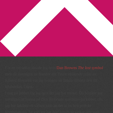
You are here:
Home
/
Dan Brown
/
Ris och ros för Dan Brown
Ris och ros för Dan Brown
2009-12-09
by
Annika
Leave a Comment
Ris och ros för Dan Brown
För en tid sedan lånade jag hem
Dan Browns
The lost symbol
men då läsningen av framför allt
Tusen strålande solar
av
Khaled Hosseini var jag tvungen att lämna tillbaka den till
biblioteket. Oläst.
I dag på jobbet tog jag igen det jag har missat. Då började jag
nämligen att lyssna på
Den förlorade symbolen
på jobbet. (Ja,
jag har faktiskt ett sådant jobb att det är en helt perfekt
kombination). Av vad jag har hört hittills så verkar den vara