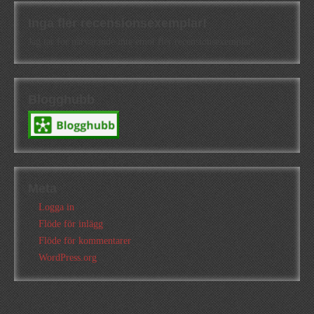
Inga fler recensionsexemplar!
Jag tar för närvarande inte emot fler recensionsexemplar!
Blogghubb
Meta
Logga in
Flöde för inlägg
Flöde för kommentarer
WordPress.org