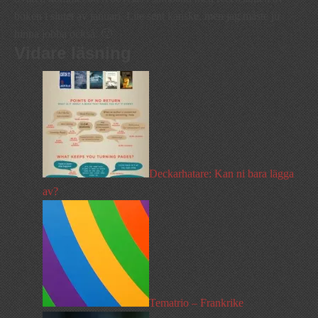
boken i slutet av januari. Lite sent kanske, men jag måste ju
hinna jobba också. 🙂
Vidare läsning
Deckarhatare: Kan ni bara lägga
av?
Tematrio – Frankrike