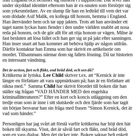
under skyddad identitet eftersom han är ex-snuten som försörjer sig
som yrkesmördare. Av en slump får han en ledtråd till vem det var
som dödade Asif Malik, en kollega till honom, hemma i England.
Han återvänder hem och tar upp jakten. Trots att han använder ett
taget namn lyckas hans fiender i den undre världen snabbt att nosa
reda på honom, och de gör allt för att röja honom ur vägen. Milne är
fast besluten att lösa fallet och han ger sig ut på jakt efter sanningen.
Han inser snart att han kommer att behöva hjälp av någon utifrån.
Därför kontaktar han Emma som har skrivit en artikelserie om
mordet. Tillsammans närmar dom sig fallets lösning. Då tar historien
en intressant vändning.
Det är action, fart och fläkt, ond bråd död, och sen då?
Kritikerna är lyriska.
Lee Child
skriver t.ex. att “Kernick är inte
längre en författare att vara uppmärksam på; han är en författare att
räkna med.” Samma
Child
har skrivit förordet till boken där han
ställer sig frågan “VAD HÄNDER MED den engelska
kriminallitteraturen?” Efter en kort och koncis utläggning om den
tredje eran som är inne i sitt slutskede och den fjärde som har tagit
sin början besvarar han sin fråga med frasen “Simon Kernick, det är
vad som händer.”
Personligen har jag svårt att förstå varför kritikerna har höjt den här
boken till skyarna. Visst, det är såväl fart och fläkt, ond bråd död,
som en vass dialog. Men det räcker inte. Boken saknar helt enkelt