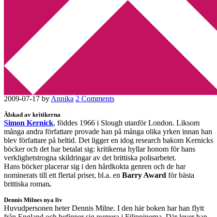
Min tv-blogg
You are here:
Home
/
Betyg 2
/
Recension: Simon Kernick: “En bra
dag att dö”
Recension: Simon Kernick:
“En bra dag att dö”
2009-07-17
by
Annika
2 Comments
Älskad av kritikerna
Simon Kernick
, föddes 1966 i Slough utanför London. Liksom
många andra författare provade han på många olika yrken innan han
blev författare på heltid. Det ligger en idog research bakom Kernicks
böcker och det har betalat sig: kritikerna hyllar honom för hans
verklighetstrogna skildringar av det brittiska polisarbetet.
Hans böcker placerar sig i den hårdkokta genren och de har
nominerats till ett flertal priser, bl.a. en
Barry Award
för bästa
brittiska roman
.
Dennis Milnes nya liv
Huvudpersonen heter Dennis Milne. I den här boken har han flytt
från England och befinner sig numera i Filippinerna. Där lever han