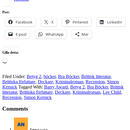
Psst:
Facebook
X
Pinterest
LinkedIn
E-post
WhatsApp
Mer
Gilla detta:
Laddar
in
…
Filed Under:
Betyg 2
,
böcker
,
Bra Böcker
,
Brittisk litteratur
,
Brittiska författare
,
Deckare
,
Kriminalroman
,
Recension
,
Simon
Kernick
Tagged With:
Barry Award
,
Betyg 2
,
Bra Böcker
,
Brittisk
litteratur
,
Brittiska författare
,
Deckare
,
Kriminalroman
,
Lee Child
,
Recension
,
Simon Kernick
Comments
Anna
says