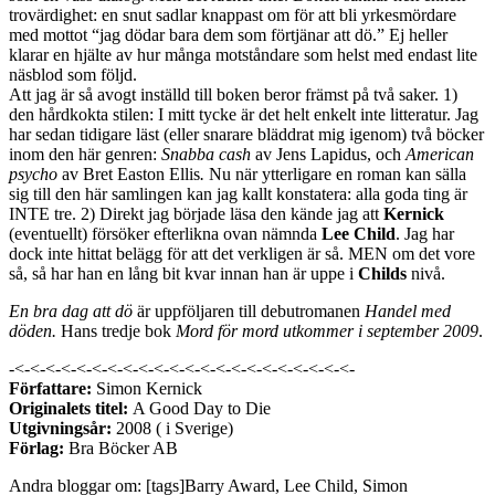
trovärdighet: en snut sadlar knappast om för att bli yrkesmördare
med mottot “jag dödar bara dem som förtjänar att dö.” Ej heller
klarar en hjälte av hur många motståndare som helst med endast lite
näsblod som följd.
Att jag är så avogt inställd till boken beror främst på två saker. 1)
den hårdkokta stilen: I mitt tycke är det helt enkelt inte litteratur. Jag
har sedan tidigare läst (eller snarare bläddrat mig igenom) två böcker
inom den här genren:
Snabba cash
av Jens Lapidus, och
American
psycho
av Bret Easton Ellis
.
Nu när ytterligare en roman kan sälla
sig till den här samlingen kan jag kallt konstatera: alla goda ting är
INTE tre. 2) Direkt jag började läsa den kände jag att
Kernick
(eventuellt) försöker efterlikna ovan nämnda
Lee Child
. Jag har
dock inte hittat belägg för att det verkligen är så. MEN om det vore
så, så har han en lång bit kvar innan han är uppe i
Childs
nivå.
En bra dag att dö
är uppföljaren till debutromanen
Handel med
döden.
Hans tredje bok
Mord för mord utkommer i september 2009
.
-<-<-<-<-<-<-<-<-<-<-<-<-<-<-<-<-<-<-<-<-<-<-
Författare:
Simon Kernick
Originalets titel:
A Good Day to Die
Utgivningsår:
2008 ( i Sverige)
Förlag:
Bra Böcker AB
Andra bloggar om: [tags]Barry Award, Lee Child, Simon