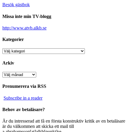
Besök gästbok
Missa inte min TV-blogg
http://www.atvb.alkb.se
Kategorier
Kategorier
Arkiv
Arkiv
Prenumerera via RSS
Subscribe in a reader
Behov av betaläsare?
Är du intresserad att få en första konstruktiv kritik av en betaläsare
är du välkommen att skicka ett mail till
a.abrahamsson[at]alkb[punkt]se