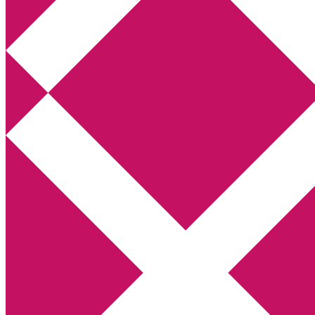
Annikas litteratur- och kulturblogg
Deckare, kriminalromaner, thrillers
Hem
Boktolva
Författarfemman
Kontakt
Om
Webbshop Amazon
Gästinlägg
Bokbloggsjerka
Bloggmaraton
Deckare
Kriminalroman
Utskriftscentralen