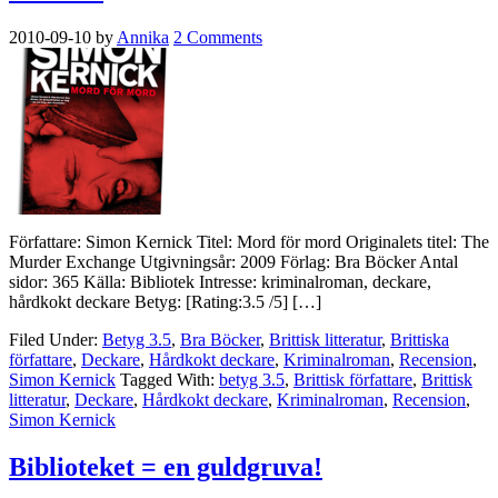
2010-09-10
by
Annika
2 Comments
Författare: Simon Kernick Titel: Mord för mord Originalets titel: The
Murder Exchange Utgivningsår: 2009 Förlag: Bra Böcker Antal
sidor: 365 Källa: Bibliotek Intresse: kriminalroman, deckare,
hårdkokt deckare Betyg: [Rating:3.5 /5] […]
Filed Under:
Betyg 3.5
,
Bra Böcker
,
Brittisk litteratur
,
Brittiska
författare
,
Deckare
,
Hårdkokt deckare
,
Kriminalroman
,
Recension
,
Simon Kernick
Tagged With:
betyg 3.5
,
Brittisk författare
,
Brittisk
litteratur
,
Deckare
,
Hårdkokt deckare
,
Kriminalroman
,
Recension
,
Simon Kernick
Biblioteket = en guldgruva!