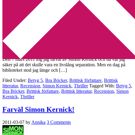
Min tv-blogg
You are here:
Home
/
Archives for Simon Kernick
Världens bästa Simon Kernick
[Recension]
2012-06-01
by
Annika
Leave a Comment
Den 7 mars 2011 tog jag farväl av Simon Kernick och då var jag
säker på att det skulle vara en livslång separation. Men en dag på
biblioteket stod jag länge och […]
Filed Under:
Betyg 5
,
Bra Böcker
,
Brittisk författare
,
Brittisk
litteratur
,
Recension
,
Simon Kernick
,
Thriller
Tagged With:
Betyg 5
,
Bra Böcker
,
Brittisk författare
,
Brittisk litteratur
,
Recension
,
Simon
Kernick
,
Thriller
Farväl Simon Kernick!
2011-03-07
by
Annika
3 Comments