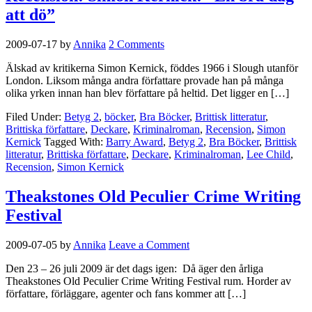
att dö”
2009-07-17
by
Annika
2 Comments
Älskad av kritikerna Simon Kernick, föddes 1966 i Slough utanför
London. Liksom många andra författare provade han på många
olika yrken innan han blev författare på heltid. Det ligger en […]
Filed Under:
Betyg 2
,
böcker
,
Bra Böcker
,
Brittisk litteratur
,
Brittiska författare
,
Deckare
,
Kriminalroman
,
Recension
,
Simon
Kernick
Tagged With:
Barry Award
,
Betyg 2
,
Bra Böcker
,
Brittisk
litteratur
,
Brittiska författare
,
Deckare
,
Kriminalroman
,
Lee Child
,
Recension
,
Simon Kernick
Theakstones Old Peculier Crime Writing
Festival
2009-07-05
by
Annika
Leave a Comment
Den 23 – 26 juli 2009 är det dags igen: Då äger den årliga
Theakstones Old Peculier Crime Writing Festival rum. Horder av
författare, förläggare, agenter och fans kommer att […]