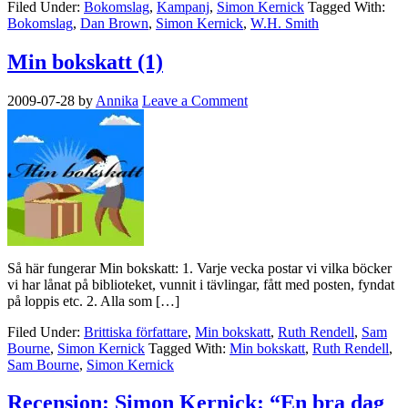
Filed Under:
Bokomslag
,
Kampanj
,
Simon Kernick
Tagged With:
Bokomslag
,
Dan Brown
,
Simon Kernick
,
W.H. Smith
Min bokskatt (1)
2009-07-28
by
Annika
Leave a Comment
Så här fungerar Min bokskatt: 1. Varje vecka postar vi vilka böcker
vi har lånat på biblioteket, vunnit i tävlingar, fått med posten, fyndat
på loppis etc. 2. Alla som […]
Filed Under:
Brittiska författare
,
Min bokskatt
,
Ruth Rendell
,
Sam
Bourne
,
Simon Kernick
Tagged With:
Min bokskatt
,
Ruth Rendell
,
Sam Bourne
,
Simon Kernick
Recension: Simon Kernick: “En bra dag