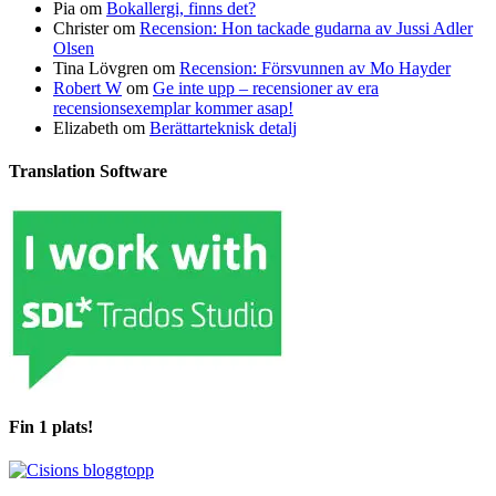
Pia
om
Bokallergi, finns det?
Christer
om
Recension: Hon tackade gudarna av Jussi Adler
Olsen
Tina Lövgren
om
Recension: Försvunnen av Mo Hayder
Robert W
om
Ge inte upp – recensioner av era
recensionsexemplar kommer asap!
Elizabeth
om
Berättarteknisk detalj
Translation Software
Fin 1 plats!