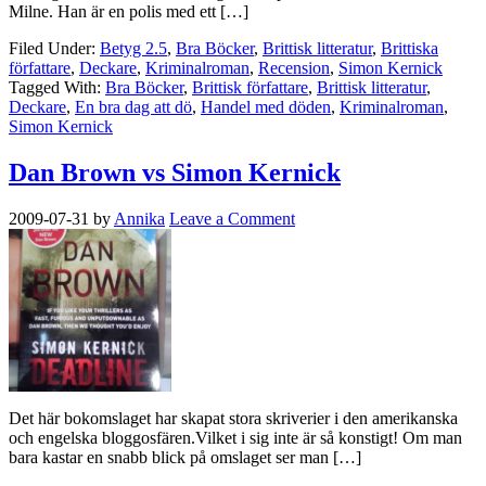
Milne. Han är en polis med ett […]
Filed Under:
Betyg 2.5
,
Bra Böcker
,
Brittisk litteratur
,
Brittiska
författare
,
Deckare
,
Kriminalroman
,
Recension
,
Simon Kernick
Tagged With:
Bra Böcker
,
Brittisk författare
,
Brittisk litteratur
,
Deckare
,
En bra dag att dö
,
Handel med döden
,
Kriminalroman
,
Simon Kernick
Dan Brown vs Simon Kernick
2009-07-31
by
Annika
Leave a Comment
Det här bokomslaget har skapat stora skriverier i den amerikanska
och engelska bloggosfären.Vilket i sig inte är så konstigt! Om man
bara kastar en snabb blick på omslaget ser man […]