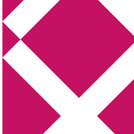
Annikas litteratur- och kulturblogg
Deckare, kriminalromaner, thrillers
Hem
Boktolva
Författarfemman
Kontakt
Om
Webbshop Amazon
Gästinlägg
Bokbloggsjerka
Bloggmaraton
Deckare
Kriminalroman
Utskriftscentralen