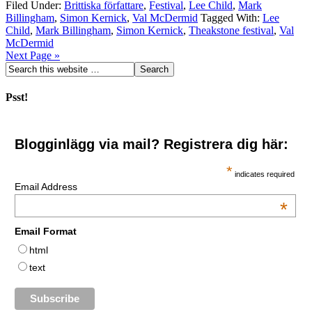
Filed Under:
Brittiska författare
,
Festival
,
Lee Child
,
Mark
Billingham
,
Simon Kernick
,
Val McDermid
Tagged With:
Lee
Child
,
Mark Billingham
,
Simon Kernick
,
Theakstone festival
,
Val
McDermid
Next Page »
Psst!
Blogginlägg via mail? Registrera dig här:
*
indicates required
Email Address
*
Email Format
html
text