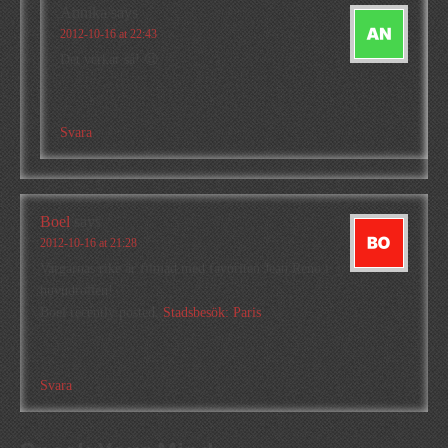
Annika
says
2012-10-16 at 22:43
Det verkar så! 😉
Svara
Boel
says
2012-10-16 at 21:28
Vargarnas rike är filmad med favoriten Jean Reno i
huvudrollen!
Boel recently posted..
Stadsbesök: Paris
Svara