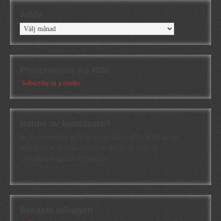
Arkiv
Arkiv
Prenumerera via RSS
Subscribe in a reader
Behov av betaläsare?
Är du intresserad att få en första konstruktiv kritik av en
betaläsare är du välkommen att skicka ett mail till
a.abrahamsson[at]alkb[punkt]se
Senaste inläggen