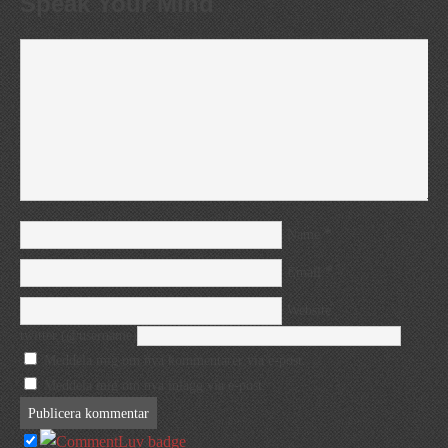
Speak Your Mind
*
Name
*
Email
Website
twitter (@username)
Meddela mig om nya kommentarer via e-post.
Meddela mig om nya inlägg via e-post.