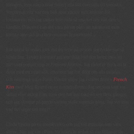
förlagen, men några titlar finns i alla fall översatta till svenska.
Vargarnas rike
var den bok som väckte mitt intresse för
författaren, och jag tänker inte orda så mycket om vad den
handlar. Däremot kan det vara på sin plats att nämna att man
kanske inte ska läsa den om man är mörkrädd…
För några år sedan gick det en serie på tv som jag tyckte var så
himla bra. Tyvärr kommer jag inte ihåg vad den heter, men en
titel som poppar upp är
Franska hjärtan
. Jag råder er dock att ta
detta med en nypa salt, eftersom jag har döpt om alla möjliga
och omöjliga saker förut. Därför säger jag i stället filmen
French
Kiss
med Meg Ryan i en av huvudrollerna. Jag ser som sagt var
sällan eller aldrig film, men den här har faktiskt sett flera gånger,
och jag skrattar på precis samma ställe varenda gång. Jag vet inte
vad det säger om mig?!
Linda bjuder på en musikvideo och jag vill minsann inte vara
sämre. När jag var i Paris för några år sedan så var följande låt