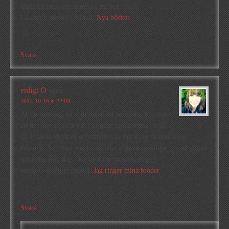
lägga författarens namn på minnet. Tack!
Elisabeth recently posted..
Nya böcker
Svara
enligt O
says
2012-10-16 at 22:09
Är du som jag, en som säger det som låter bra, trots
att det inte alltid är rätt? Brukar funka hyfsat ändå!
😉 Franska deckare och thrillers är jag dålig på måste jag
erkänna. Ser fram emot mer eller mindre ovanliga tips på global
spänning från dig. Och tack för musikbidraget!
enligt O recently posted..
Jag ringer mina bröder
Svara