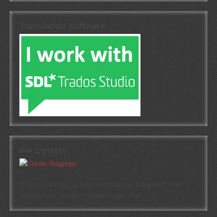
Translation Software
Fin 1 plats!
Högst oväntat tog jag hem första platsen i kategorin Cisions
topplista över svenska litteraturbloggar. Kul!