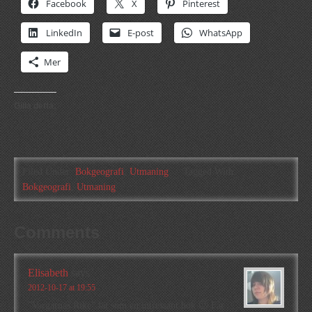
Facebook
X
Pinterest
LinkedIn
E-post
WhatsApp
Mer
Gilla detta:
Filed Under:
Bokgeografi
,
Utmaning
Tagged With:
Bokgeografi
,
Utmaning
Comments
Elisabeth
says
2012-10-17 at 19:55
”Vargarnas Rike” lät som en intressant bok 🙂 Får