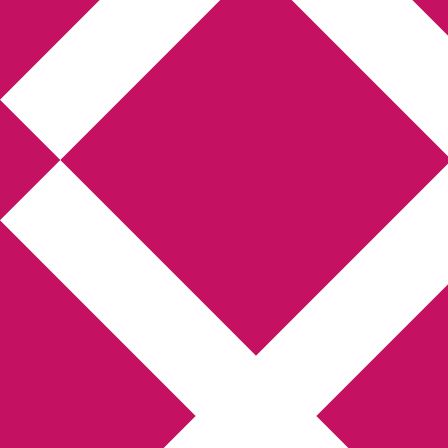
Annikas litteratur-
och kulturblogg
Deckare, kriminalromaner, thrillers
Hem
Boktolva
Författarfemman
Kontakt
Om
Webbshop Amazon
Gästinlägg
Bokbloggsjerka
Bloggmaraton
Deckare
Kriminalroman
Utskriftscentralen
Min tv-blogg