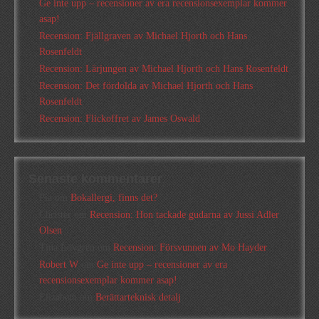
Ge inte upp – recensioner av era recensionsexemplar kommer
asap!
Recension: Fjällgraven av Michael Hjorth och Hans
Rosenfeldt
Recension: Lärjungen av Michael Hjorth och Hans Rosenfeldt
Recension: Det fördolda av Michael Hjorth och Hans
Rosenfeldt
Recension: Flickoffret av James Oswald
Senaste kommentarer
Pia
om
Bokallergi, finns det?
Christer
om
Recension: Hon tackade gudarna av Jussi Adler
Olsen
Tina Lövgren
om
Recension: Försvunnen av Mo Hayder
Robert W
om
Ge inte upp – recensioner av era
recensionsexemplar kommer asap!
Elizabeth
om
Berättarteknisk detalj