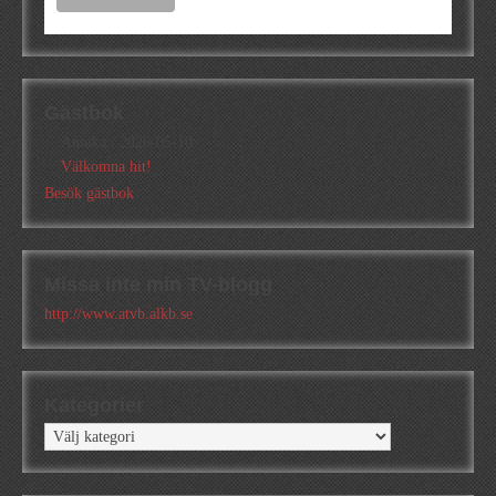
Gästbok
Annika
/
2026-05-10
Välkomna hit!
Besök gästbok
Missa inte min TV-blogg
http://www.atvb.alkb.se
Kategorier
Kategorier