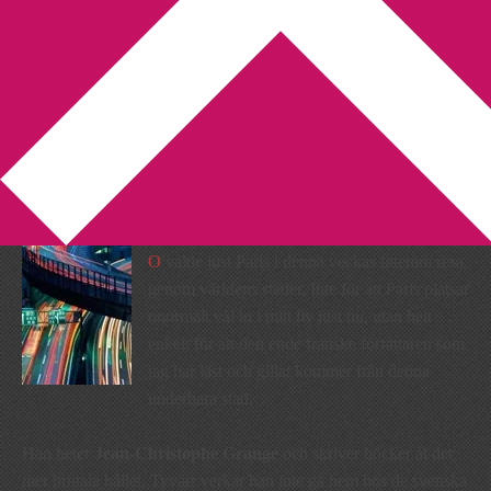
You are here:
Home
/
Bokgeografi
/
Stadsbesök: Paris
Stadsbesök: Paris
2012-10-16
by
Annika
4 Comments
Jag måste säga att det var en evig tur att
Enligt
O
valde just Paris i denna veckas litterära resa
genom världens städer. Inte för att Paris platsar
onormalt väl in i mitt liv just nu, utan helt
enkelt för att den ende franske författaren som
jag har läst och gillat kommer från denna
underbara stad.
Han heter
Jean-Christophe Grangé
och skriver böcker åt det
mer brutala hållet. Tyvärr verkar han inte gå hem hos de svenska