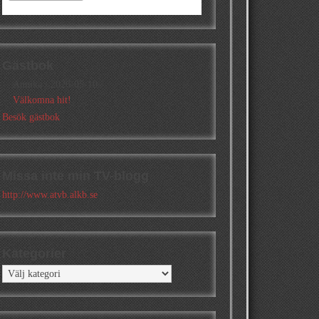
Gästbok
Annika
/
2026-05-10
Välkomna hit!
Besök gästbok
Missa inte min TV-blogg
http://www.atvb.alkb.se
Kategorier
Kategorier