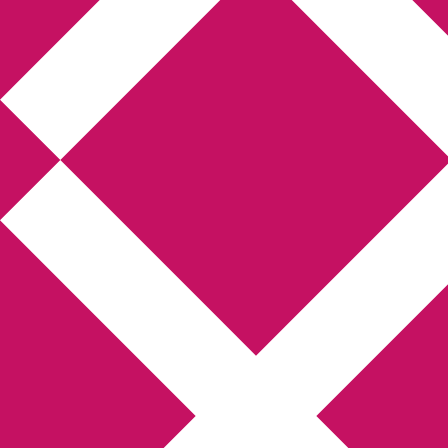
Annikas l
Hem
Boktolva
Författarfemman
Kon
Gästinlägg
Bokbloggsjerka
Bloggmarato