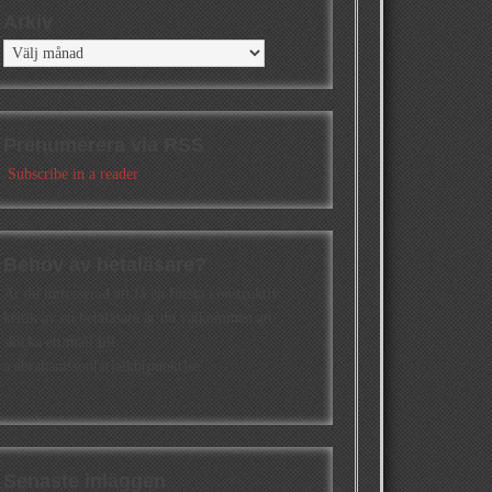
Arkiv
Arkiv
Prenumerera via RSS
Subscribe in a reader
Behov av betaläsare?
Är du intresserad att få en första konstruktiv
kritik av en betaläsare är du välkommen att
skicka ett mail till
a.abrahamsson[at]alkb[punkt]se
Senaste inläggen