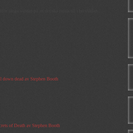
lltför långa väntan på att det ska rassla till i brevlådan…
ll down dead av Stephen Booth
crets of Death av Stephen Booth