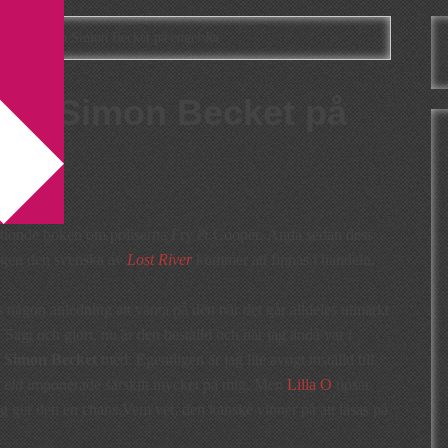
 Booth och Simon Becket på engelska
och Simon Becket på
 tionde boken om poliserna Fry & Cooper. Ända sedan dess
 dagen den svenska av
Lost River
kommer att finnas i handeln.
ns någon anledning att vänta på den när det går alldeles utmärkt
. Sagt och gjort, nu är den beställd och när jag ändå var i
v
Simon Becket
med. Egentligen är jag lite avogt inställd till
i eld
imponerade särskilt mycket på mig. Men
Lilla O
tipsar
g ger den en chans.Vem vet, den kanske vinner på att läsas på