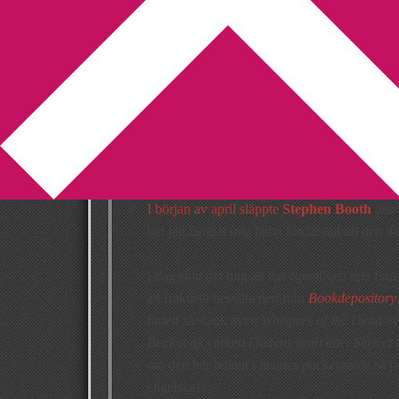
You are here:
Home
/
Bookdepository
/
Stephen
Stephen Booth 
engelska
2010-07-05
by
Annika
2 Comments
I början av april släppte
Stephen Booth
den
har jag längtat mig halvt fördärvad till den
I dag slog det mig att det egentligen inte fin
att fraktfritt beställa den från
Bookdepository
farten så slank även
Whispers of the Dead
a
Becket då varken
Dödens kemi
eller
Skrivet 
om den här boken i hennes pocketguide så ja
engelska!?