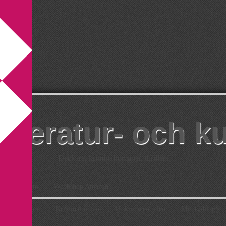
itteratur- och k
Deckare, kriminalromaner, thrillers
takt
Om
Webbshop Amazon
n
Deckare
Kriminalroman
Utskriftscentralen
Min tv-blogg