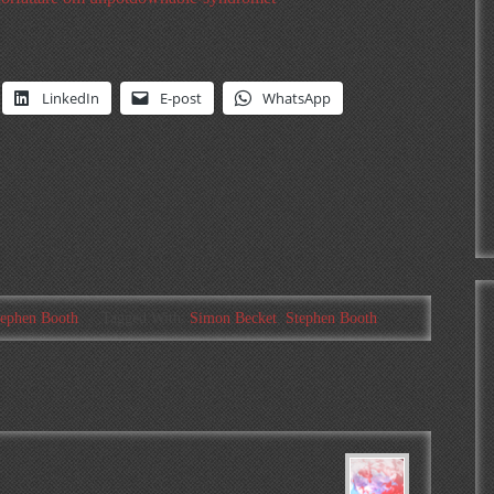
LinkedIn
E-post
WhatsApp
tephen Booth
Tagged With:
Simon Becket
,
Stephen Booth