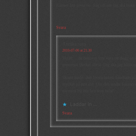
Känner lite press nu. Säg till när jag ska huk
Svara
Annika
says
2010-07-06 at 21:30
Skratt… du behöver inte vara ett dugg oroli
gentemot Becket alltså. Dig ska jag hålla u
Skämt åsido: den första boken handlade på
mycket på just eld. Om den tredje fokusera
däremot bli hur bra som helst!
Laddar in …
Svara