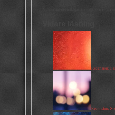
Nu återstår det tråkigaste av allt: den (ofta) a
Vidare läsning
Recension: Fa
Recension: Se