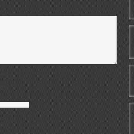
*
ame
*
ail
bsite
.