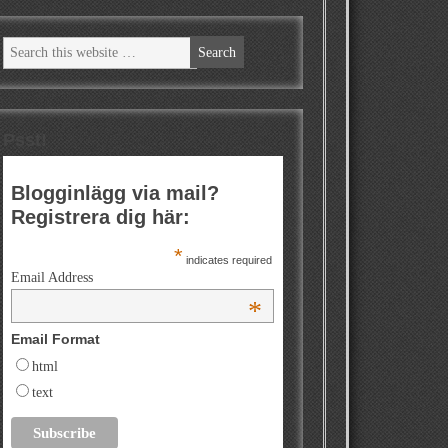
Psst!
Blogginlägg via mail?
Registrera dig här:
*
indicates required
Email Address
*
Email Format
html
text