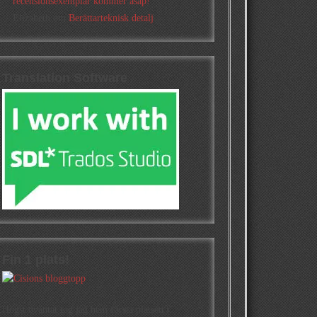
recensionsexemplar kommer asap!
Elizabeth
om
Berättarteknisk detalj
Translation Software
Fin 1 plats!
Högst oväntat tog jag hem första platsen i