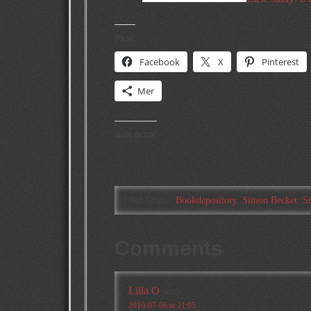
Psst:
Facebook
X
Pinterest
Mer
Gilla detta:
Filed Under:
Bookdepository
,
Simon Becket
,
S
Comments
Lilla O
says
2010-07-06 at 21:05