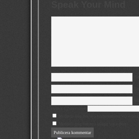
Speak Your Mind
N
Em
We
twitter (@username)
Meddela mig om nya kommentarer via e-post
Meddela mig om nya inlägg via e-post.