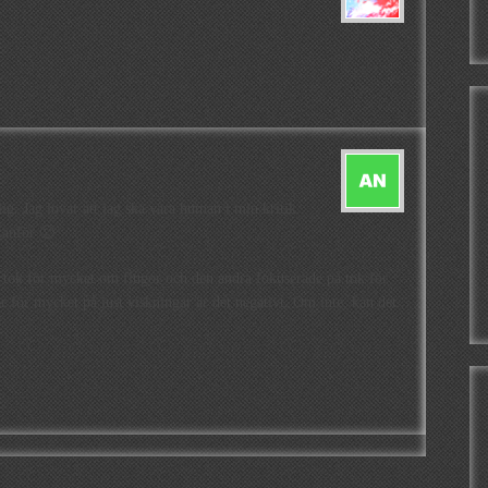
a…
g. Jag lovar att jag ska vara human i min kritik..
tanför 🙂
 tok för mycket om flugor och den andra fokuserade på tok för
r för mycket på just viskningar är det negativt. Om inte, kan det