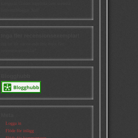
kategorin Cisions topplista över svenska
litteraturbloggar. Kul!
Inga fler recensionsexemplar!
Jag tar för närvarande inte emot fler
recensionsexemplar!
Blogghubb
Meta
Logga in
Flöde för inlägg