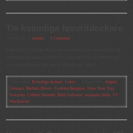
Tio kvinnliga favoritdeckare
2010-12-09
by
Annika
1 Comment
Inspirerad av Lindas tio i topp över hennes favoriter bland de
kvinnliga deckarna kommer här min egen lista. Först vill jag
dock poängtera att alla inte är poliser och listan […]
Filed Under:
Kvinnliga deckare
,
Listor
Tagged With:
Angela
Gennaro
,
Barbara Havers
,
Fredrika Bergman
,
Iréne Huss
,
Kay
Scarpetta
,
Lisbeth Salander
,
Ruth Galloway
,
stephanie plum
,
V.I.
Warshawski