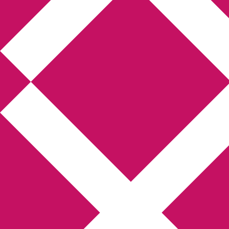
Annikas litteratur-
och kulturblogg
Deckare, kriminalromaner, thrillers
Hem
Boktolva
Författarfemman
Kontakt
Om
Webbshop Amazon
Gästinlägg
Bokbloggsjerka
Bloggmaraton
Deckare
Kriminalroman
Utskriftscentralen
Min tv-blogg