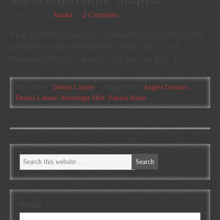
2010-10-22
by
Annika
2 Comments
Nu är det nära! Om endast ca 12 dagar släpps Dennis Lehanes
fortsättning på den suveräna boken Gone, Baby , Gone:
Moonlight Mile. (Att jag skriver ”ca” beror på att […]
Filed Under:
Dennis Lehane
Tagged With:
Angela Gennaro
,
Dennis Lehane
,
Moonlight Mile
,
Patrick Kenie
Psst!