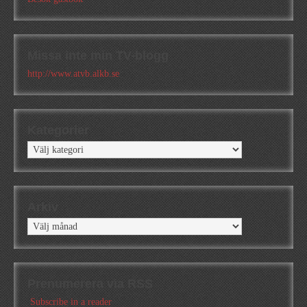
Missa inte min TV-blogg
http://www.atvb.alkb.se
Kategorier
Kategorier
Arkiv
Arkiv
Prenumerera via RSS
Subscribe in a reader