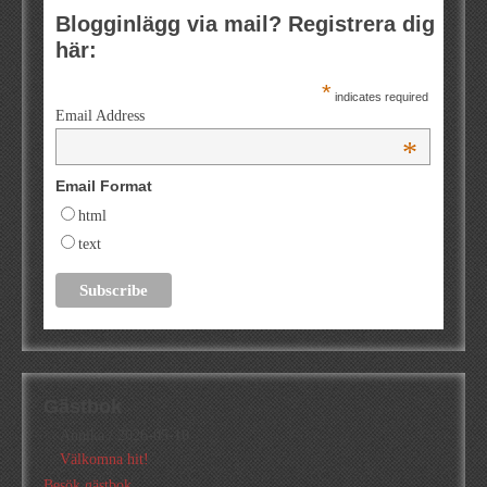
Blogginlägg via mail? Registrera dig
här:
*
indicates required
Email Address
*
Email Format
html
text
Gästbok
Annika
/
2026-05-10
Välkomna hit!
Besök gästbok