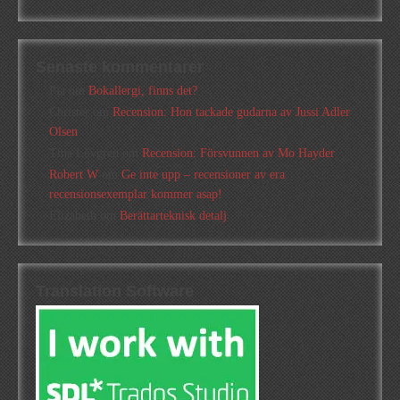
Senaste kommentarer
Pia
om
Bokallergi, finns det?
Christer
om
Recension: Hon tackade gudarna av Jussi Adler
Olsen
Tina Lövgren
om
Recension: Försvunnen av Mo Hayder
Robert W
om
Ge inte upp – recensioner av era
recensionsexemplar kommer asap!
Elizabeth
om
Berättarteknisk detalj
Translation Software