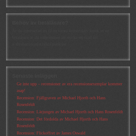
Behov av betaläsare?
Är du intresserad att få en första konstruktiv kritik av en
betaläsare är du välkommen att skicka ett mail till
a.abrahamsson[at]alkb[punkt]se
Senaste inläggen
Ge inte upp – recensioner av era recensionsexemplar kommer
asap!
Recension: Fjällgraven av Michael Hjorth och Hans
Rosenfeldt
Recension: Lärjungen av Michael Hjorth och Hans Rosenfeldt
Recension: Det fördolda av Michael Hjorth och Hans
Rosenfeldt
Recension: Flickoffret av James Oswald