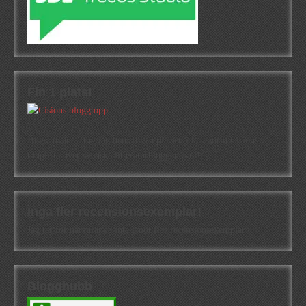
Fin 1 plats!
Högst oväntat tog jag hem första platsen i kategorin Cisions
topplista över svenska litteraturbloggar. Kul!
Inga fler recensionsexemplar!
Jag tar för närvarande inte emot fler recensionsexemplar!
Blogghubb