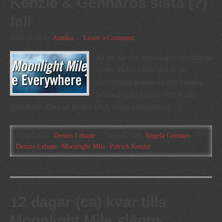
Kenzie & Gennaros sista (?)
fall
2010-11-02
by
Annika
Leave a Comment
Så har då den stora dagen kommit då
Gone, Baby, Gone ska få sin
fortsättning genom att den numera
sextonåriga Amanda McCready
försvinner. Efter att ha läst USA Todays recension […]
Filed Under:
Dennis Lehane
Tagged With:
Angela Gennaro
,
Dennis Lehane
,
Moonlight Mile
,
Patrick Kenzie
12 dagar (ca) kvar tills
Moonlight Mile släpps