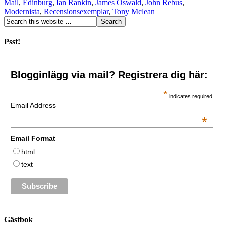
Mail
,
Edinburg
,
Ian Rankin
,
James Oswald
,
John Rebus
,
Modernista
,
Recensionsexemplar
,
Tony Mclean
Psst!
Blogginlägg via mail? Registrera dig här:
*
indicates required
Email Address
*
Email Format
html
text
Gästbok