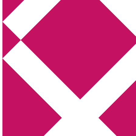
Annikas litteratur- och kulturblogg
Deckare, kriminalromaner, thrillers
Hem
Boktolva
Författarfemman
Kontakt
Om
Webbshop Amazon
Gästinlägg
Bokbloggsjerka
Bloggmaraton
Deckare
Kriminalroman
Utskriftscentralen