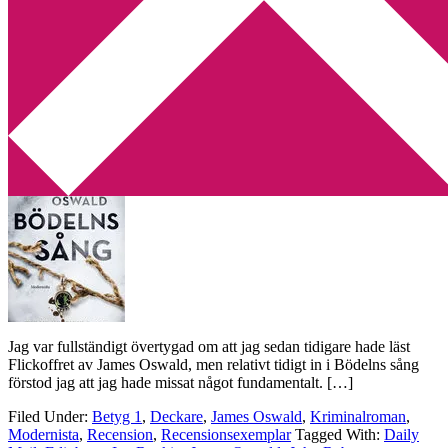
Min tv-blogg
You are here:
Home
/
Archives for Daily Mail
Recension: Bödelns sång av James
Oswald
2016-06-26
by
Annika
1 Comment
Jag var fullständigt övertygad om att jag sedan tidigare hade läst
Flickoffret av James Oswald, men relativt tidigt in i Bödelns sång
förstod jag att jag hade missat något fundamentalt. […]
Filed Under:
Betyg 1
,
Deckare
,
James Oswald
,
Kriminalroman
,
Modernista
,
Recension
,
Recensionsexemplar
Tagged With:
Daily