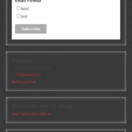
Email Format
html
text
Gästbok
Annika
/
2026-05-10
Välkomna hit!
Besök gästbok
Missa inte min TV-blogg
http://www.atvb.alkb.se