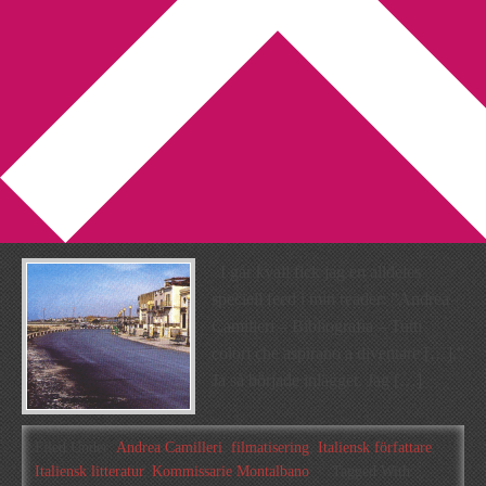
You are here:
Home
/
Archives for dialekt
Kommissarie Montalbano
kan ses online!
2009-11-21
by
Annika
2 Comments
I går kväll fick jag en alldeles
speciell feed i min reader: ”Andrea
Camilleri – Bibliografia – Tutti
colori che aspirano a diventare […].”
Ja så började inlägget. Jag […]
Filed Under:
Andrea Camilleri
,
filmatisering
,
Italiensk författare
,
Italiensk litteratur
,
Kommissarie Montalbano
Tagged With: