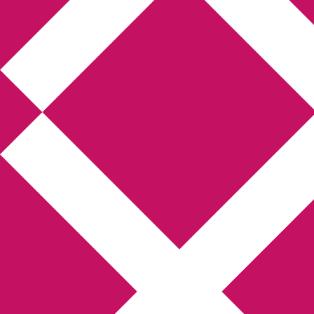
Annikas litteratur-
och kulturblogg
Deckare, kriminalromaner, thrillers
Hem
Boktolva
Författarfemman
Kontakt
Om
Webbshop Amazon
Gästinlägg
Bokbloggsjerka
Bloggmaraton
Deckare
Kriminalroman
Utskriftscentralen
Min tv-blogg