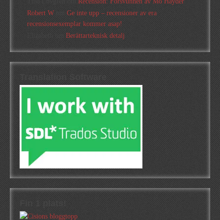
Tina Lövgren
om
Recension: Försvunnen av Mo Hayder
Robert W
om
Ge inte upp – recensioner av era
recensionsexemplar kommer asap!
Elizabeth
om
Berättarteknisk detalj
Translation Software
Fin 1 plats!