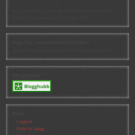
Högst oväntat tog jag hem första platsen i kategorin Cisions
topplista över svenska litteraturbloggar. Kul!
Inga fler recensionsexemplar!
Jag tar för närvarande inte emot fler recensionsexemplar!
Blogghubb
Meta
Logga in
Flöde för inlägg