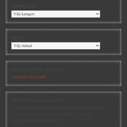
Kategorier
Kategorier
Arkiv
Arkiv
Prenumerera via RSS
Subscribe in a reader
Behov av betaläsare?
Är du intresserad att få en första konstruktiv kritik av en
betaläsare är du välkommen att skicka ett mail till
a.abrahamsson[at]alkb[punkt]se