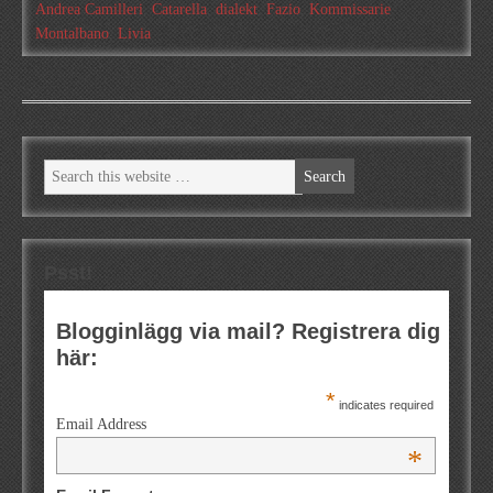
Andrea Camilleri
,
Catarella
,
dialekt
,
Fazio
,
Kommissarie
Montalbano
,
Livia
Psst!
Blogginlägg via mail? Registrera dig
här:
*
indicates required
Email Address
*